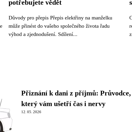
potřebujete vědět
Důvody pro přepis Přepis elektřiny na manželku
C
ře
může přinést do vašeho společného života řadu
r
výhod a zjednodušení. Sdílení...
z
Přiznání k dani z příjmů: Průvodce,
který vám ušetří čas i nervy
12. 05. 2026