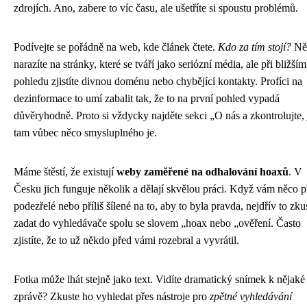
zdrojích. Ano, zabere to víc času, ale ušetříte si spoustu problémů.
Podívejte se pořádně na web, kde článek čtete.
Kdo za tím stojí?
Ně
narazíte na stránky, které se tváří jako seriózní média, ale při bližším
pohledu zjistíte divnou doménu nebo chybějící kontakty. Profíci na
dezinformace to umí zabalit tak, že to na první pohled vypadá
důvěryhodně. Proto si vždycky najděte sekci „O nás a zkontrolujte, j
tam vůbec něco smysluplného je.
Máme štěstí, že existují
weby zaměřené na odhalování hoaxů
. V
Česku jich funguje několik a dělají skvělou práci. Když vám něco p
podezřelé nebo příliš šílené na to, aby to byla pravda, nejdřív to zku
zadat do vyhledávače spolu se slovem „hoax nebo „ověření. Často
zjistíte, že to už někdo před vámi rozebral a vyvrátil.
Fotka může lhát stejně jako text. Vidíte dramatický snímek k nějaké
zprávě? Zkuste ho vyhledat přes nástroje pro
zpětné vyhledávání