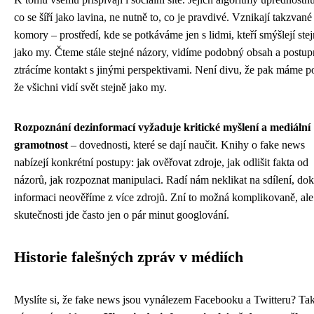
co se šíří jako lavina, ne nutně to, co je pravdivé. Vznikají takzvan
komory – prostředí, kde se potkáváme jen s lidmi, kteří smýšlejí ste
jako my. Čteme stále stejné názory, vidíme podobný obsah a postup
ztrácíme kontakt s jinými perspektivami. Není divu, že pak máme po
že všichni vidí svět stejně jako my.
Rozpoznání dezinformací vyžaduje kritické myšlení a mediální
gramotnost
– dovednosti, které se dají naučit. Knihy o fake news
nabízejí konkrétní postupy: jak ověřovat zdroje, jak odlišit fakta od
názorů, jak rozpoznat manipulaci. Radí nám neklikat na sdílení, dok
informaci neověříme z více zdrojů. Zní to možná komplikovaně, ale
skutečnosti jde často jen o pár minut googlování.
Historie falešných zpráv v médiích
Myslíte si, že fake news jsou vynálezem Facebooku a Twitteru? Tak