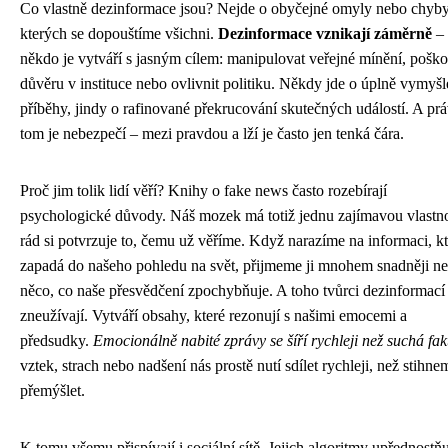
Co vlastně dezinformace jsou? Nejde o obyčejné omyly nebo chyby
kterých se dopouštíme všichni.
Dezinformace vznikají záměrně
–
někdo je vytváří s jasným cílem: manipulovat veřejné mínění, poško
důvěru v instituce nebo ovlivnit politiku. Někdy jde o úplně vymyš
příběhy, jindy o rafinované překrucování skutečných událostí. A pr
tom je nebezpečí – mezi pravdou a lží je často jen tenká čára.
Proč jim tolik lidí věří? Knihy o fake news často rozebírají
psychologické důvody. Náš mozek má totiž jednu zajímavou vlastno
rád si potvrzuje to, čemu už věříme. Když narazíme na informaci, kt
zapadá do našeho pohledu na svět, přijmeme ji mnohem snadněji n
něco, co naše přesvědčení zpochybňuje. A toho tvůrci dezinformací
zneužívají. Vytváří obsahy, které rezonují s našimi emocemi a
předsudky.
Emocionálně nabité zprávy se šíří rychleji než suchá fak
vztek, strach nebo nadšení nás prostě nutí sdílet rychleji, než stihne
přemýšlet.
K tomu všemu přispívají i sociální sítě. Jejich algoritmy upřednostňuj