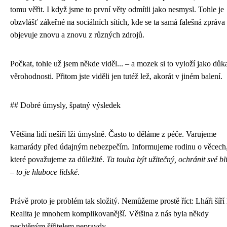
tomu věřit. I když jsme to první věty odmítli jako nesmysl. Tohle je
obzvlášť zákeřné na sociálních sítích, kde se ta samá falešná zpráva
objevuje znovu a znovu z různých zdrojů.
Počkat, tohle už jsem někde viděl... – a mozek si to vyloží jako důk
věrohodnosti. Přitom jste viděli jen tutéž lež, akorát v jiném balení.
## Dobré úmysly, špatný výsledek
Většina lidí nešíří lži úmyslně. Často to děláme z péče. Varujeme
kamarády před údajným nebezpečím. Informujeme rodinu o věcech
které považujeme za důležité.
Ta touha být užitečný, ochránit své bl
– to je hluboce lidské
.
Právě proto je problém tak složitý. Nemůžeme prostě říct: Lháři šíří 
Realita je mnohem komplikovanější. Většina z nás byla někdy
nechtěným šiřitelem nepravdy.