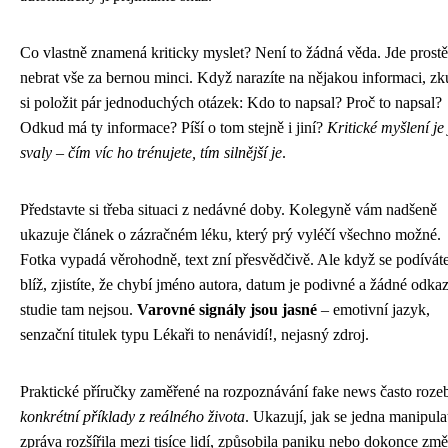
Co vlastně znamená kriticky myslet? Není to žádná věda. Jde prostě
nebrat vše za bernou minci. Když narazíte na nějakou informaci, zk
si položit pár jednoduchých otázek: Kdo to napsal? Proč to napsal?
Odkud má ty informace? Píší o tom stejně i jiní?
Kritické myšlení je
svaly – čím víc ho trénujete, tím silnější je
.
Představte si třeba situaci z nedávné doby. Kolegyně vám nadšeně
ukazuje článek o zázračném léku, který prý vyléčí všechno možné.
Fotka vypadá věrohodně, text zní přesvědčivě. Ale když se podívát
blíž, zjistíte, že chybí jméno autora, datum je podivné a žádné odka
studie tam nejsou.
Varovné signály jsou jasné
– emotivní jazyk,
senzační titulek typu Lékaři to nenávidí!, nejasný zdroj.
Praktické příručky zaměřené na rozpoznávání fake news často rozeb
konkrétní příklady z reálného života
. Ukazují, jak se jedna manipula
zpráva rozšířila mezi tisíce lidí, způsobila paniku nebo dokonce změ