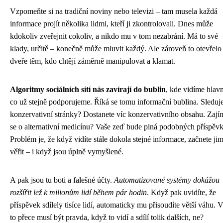
Vzpomeňte si na tradiční noviny nebo televizi – tam musela každá
informace projít několika lidmi, kteří ji zkontrolovali. Dnes může
kdokoliv zveřejnit cokoliv, a nikdo mu v tom nezabrání. Má to své
klady, určitě – konečně může mluvit každý. Ale zároveň to otevřelo
dveře těm, kdo chtějí záměrně manipulovat a klamat.
Algoritmy sociálních sítí nás zavírají do bublin
, kde vidíme hlavn
co už stejně podporujeme. Říká se tomu informační bublina. Sleduj
konzervativní stránky? Dostanete víc konzervativního obsahu. Zají
se o alternativní medicínu? Vaše zeď bude plná podobných příspěvk
Problém je, že když vidíte stále dokola stejné informace, začnete ji
věřit – i když jsou úplně vymyšlené.
A pak jsou tu boti a falešné účty.
Automatizované systémy dokážou
rozšířit lež k milionům lidí během pár hodin
. Když pak uvidíte, že
příspěvek sdílely tisíce lidí, automaticky mu přisoudíte větší váhu. 
to přece musí být pravda, když to vidí a sdílí tolik dalších, ne?