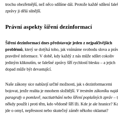
trochu obezřetnější, než něco sdílíme dál. Protože každé sdílení fale
zprávy ji dělá silnější.
Právní aspekty šíření dezinformací
Šíření dezinformací dnes představuje jeden z nejpalčivějších
problémů
, který se dotýká toho, jak vnímáme svobodu slova a prá
pravdivé informace. V době, kdy každý z nás může sdílet cokoliv
jediným kliknutím, se falešné zprávy šíří rychlostí blesku – a jejich
dopad může být devastující.
Naše zákony sice nabízejí určité možnosti, jak s dezinformacemi
bojovat, jenže realita je mnohem složitější.
V trestním zákoníku najd
paragrafy o pomluvě, nactiutrhání nebo šíření poplašných zpráv
– t
někdy použít i proti těm, kdo vědomě šíří lži. Kde je ale hranice? K
jde o omyl, nepřesnost nebo skutečný záměr někoho oklamat?