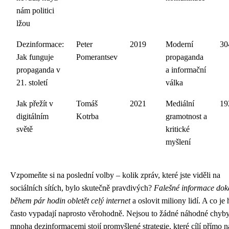
nám politici
lžou
Dezinformace:
Peter
2019
Moderní
30
Jak funguje
Pomerantsev
propaganda
propaganda v
a informační
21. století
válka
Jak přežít v
Tomáš
2021
Mediální
19
digitálním
Kotrba
gramotnost a
světě
kritické
myšlení
Vzpomeňte si na poslední volby – kolik zpráv, které jste viděli na
sociálních sítích, bylo skutečně pravdivých?
Falešné informace dok
během pár hodin obletět celý internet
a oslovit miliony lidí. A co je 
často vypadají naprosto věrohodně. Nejsou to žádné náhodné chyby
mnoha dezinformacemi stojí promyšlené strategie, které cílí přímo n