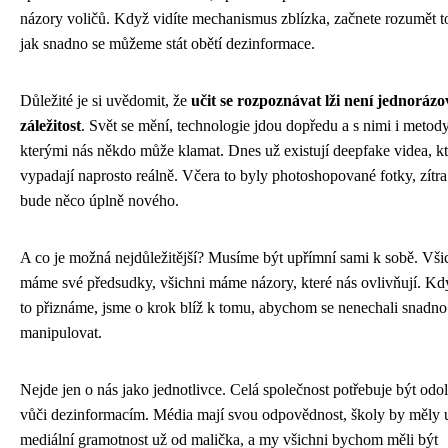
názory voličů. Když vidíte mechanismus zblízka, začnete rozumět 
jak snadno se můžeme stát obětí dezinformace.
Důležité je si uvědomit, že
učit se rozpoznávat lži není jednorázo
záležitost
. Svět se mění, technologie jdou dopředu a s nimi i metody
kterými nás někdo může klamat. Dnes už existují deepfake videa, kt
vypadají naprosto reálně. Včera to byly photoshopované fotky, zítra
bude něco úplně nového.
A co je možná nejdůležitější? Musíme být upřímní sami k sobě. Vši
máme své předsudky, všichni máme názory, které nás ovlivňují. Kdy
to přiznáme, jsme o krok blíž k tomu, abychom se nenechali snadno
manipulovat.
Nejde jen o nás jako jednotlivce. Celá společnost potřebuje být odol
vůči dezinformacím. Média mají svou odpovědnost, školy by měly u
mediální gramotnost už od malička, a my všichni bychom měli být