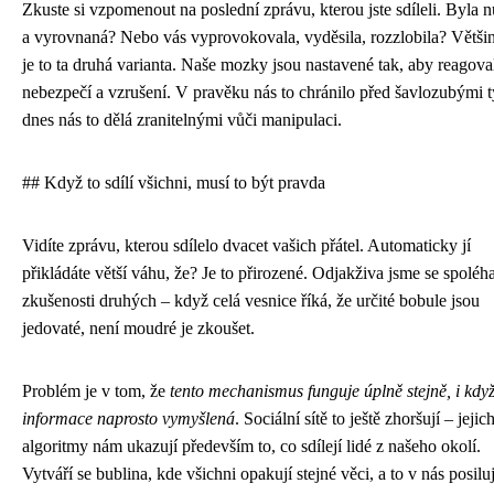
Zkuste si vzpomenout na poslední zprávu, kterou jste sdíleli. Byla 
a vyrovnaná? Nebo vás vyprovokovala, vyděsila, rozzlobila? Větši
je to ta druhá varianta. Naše mozky jsou nastavené tak, aby reagova
nebezpečí a vzrušení. V pravěku nás to chránilo před šavlozubými t
dnes nás to dělá zranitelnými vůči manipulaci.
## Když to sdílí všichni, musí to být pravda
Vidíte zprávu, kterou sdílelo dvacet vašich přátel. Automaticky jí
přikládáte větší váhu, že? Je to přirozené. Odjakživa jsme se spoléha
zkušenosti druhých – když celá vesnice říká, že určité bobule jsou
jedovaté, není moudré je zkoušet.
Problém je v tom, že
tento mechanismus funguje úplně stejně, i když
informace naprosto vymyšlená
. Sociální sítě to ještě zhoršují – jejic
algoritmy nám ukazují především to, co sdílejí lidé z našeho okolí.
Vytváří se bublina, kde všichni opakují stejné věci, a to v nás posilu