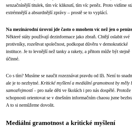
senzační­nější titulek, tím víc kliknutí, tím víc peněz. Proto vidíme st
extrémnější a absurdnější zprávy – prostě se to vyplácí.
Na mezinárodní úrovni jde často o mnohem víc než jen o peníze
Některé státy používají dezinformace jako zbraň. Chtějí oslabit své
protivníky, rozeštvat společnost, podkopat důvěru v demokratické
instituce. Je to levnější než tanky a rakety, a přitom může být stejně
účinné.
Co s tím? Musíme se naučit rozeznávat pravdu od lži. Není to snadn
ale je to nezbytné.
Kritické myšlení a mediální gramotnost by měly 
samozřejmostí
– pro naše děti ve školách i pro nás dospělé. Protože
schopnosti orientovat se v dnešním informačním chaosu jsme bezbr
A to si nemůžeme dovolit.
Mediální gramotnost a kritické myšlení