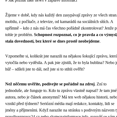
# Jak poznat fake news v záplavě informací
Žijeme v době, kdy nás každý den zasypávají zprávy ze všech stran
mobilu, z počítače, z televize, od kamarádů na sociálních sítích. A
upřímně – kdo z nás má čas všechno pořádně zkontrolovat? Jenže p
tohle je problém.
Schopnost rozpoznat, co je pravda a co výmysl,
stala dovedností, bez které se dnes prostě neobejdeme
.
Vzpomeňte si, kolikrát jste narazili na nějakou šokující zprávu, kter
vytočila nebo vyděsila. A pak jste zjistili, že to byla bublina? Nebo j
hůř – sdíleli jste to dál, než jste si to stihli ověřit?
Než něčemu uvěříte, podívejte se pořádně na zdroj
. Zní to
jednoduše, ale funguje to. Kdo tu zprávu vlastně napsal? Je tam jm
autora, nebo je článek anonymní? Má ten web nějakou historii, neb
vznikl před týdnem? Seriózní média mají redakce, kontakty, lidi se
jmény a příjmeními. Když narazíte na stránku s podivným názvem 
pravdivezpravy24.cz nebo skutecnainformace.info, rozsvítí se vám 