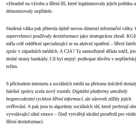
výhradně na výrobu a šíření lží, které legitimizovaly jejich politiku a
démonizovaly nepřátele.
Studená válka pak přinesla úplně novou dimenzi informační války.
supervelmoci používaly dezinformace jako strategickou zbraň. KG
měla celé oddělení specializující se na aktivní opatření – šíření fale
zpráv v západních médiích. A CIA? Ta samozřejmě dělala totéž, jen
druhé strany barikády. Cíl byl stejný: podkopat důvěru v nepřátelsk
režim.
S příchodem internetu a sociálních médií na přelomu tisíciletí dostal
falešné zprávy zcela nový rozměr.
Digitální platformy umožnily
bezprecedentní rychlost šíření informací
, ale zároveň ztížily jejich
ověřování. A pak jsou tu algoritmy sociálních sítí, které preferují ob
vyvolávající silné emoce – čímž vytvářejí ideální prostředí pro viráln
šíření dezinformací.