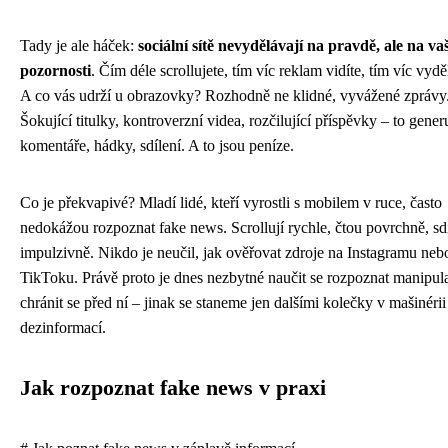
Tady je ale háček:
sociální sítě nevydělávají na pravdě, ale na vaš
pozornosti
. Čím déle scrollujete, tím víc reklam vidíte, tím víc vyděl
A co vás udrží u obrazovky? Rozhodně ne klidné, vyvážené zprávy
Šokující titulky, kontroverzní videa, rozčilující příspěvky – to gener
komentáře, hádky, sdílení. A to jsou peníze.
Co je překvapivé? Mladí lidé, kteří vyrostli s mobilem v ruce, často
nedokážou rozpoznat fake news. Scrollují rychle, čtou povrchně, sdí
impulzivně. Nikdo je neučil, jak ověřovat zdroje na Instagramu neb
TikToku. Právě proto je dnes nezbytné naučit se rozpoznat manipula
chránit se před ní – jinak se staneme jen dalšími kolečky v mašinérii
dezinformací.
Jak rozpoznat fake news v praxi