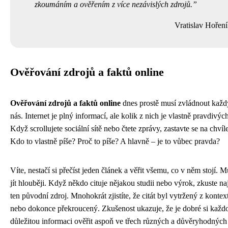
zkoumáním a ověřením z více nezávislých zdrojů.
Vratislav Hoření
Ověřování zdrojů a faktů online
Ověřování zdrojů a faktů online
dnes prostě musí zvládnout každ
nás. Internet je plný informací, ale kolik z nich je vlastně pravdivýc
Když scrollujete sociální sítě nebo čtete zprávy, zastavte se na chvíl
Kdo to vlastně píše? Proč to píše? A hlavně – je to vůbec pravda?
Víte, nestačí si přečíst jeden článek a věřit všemu, co v něm stojí. M
jít hlouběji. Když někdo cituje nějakou studii nebo výrok, zkuste naj
ten původní zdroj. Mnohokrát zjistíte, že citát byl vytržený z kontex
nebo dokonce překroucený. Zkušenost ukazuje, že je dobré si každ
důležitou informaci ověřit aspoň ve třech různých a důvěryhodných