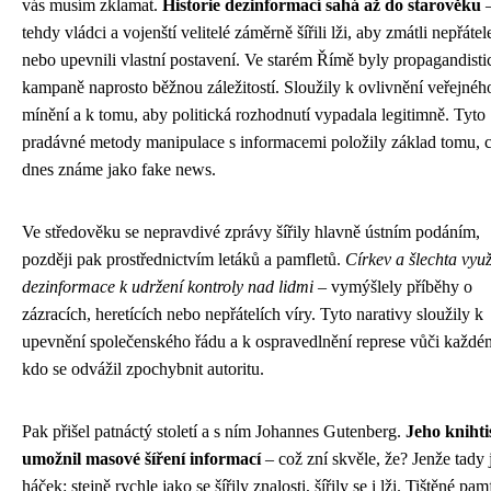
vás musím zklamat.
Historie dezinformací sahá až do starověku
–
tehdy vládci a vojenští velitelé záměrně šířili lži, aby zmátli nepřátel
nebo upevnili vlastní postavení. Ve starém Římě byly propagandisti
kampaně naprosto běžnou záležitostí. Sloužily k ovlivnění veřejnéh
mínění a k tomu, aby politická rozhodnutí vypadala legitimně. Tyto
pradávné metody manipulace s informacemi položily základ tomu, 
dnes známe jako fake news.
Ve středověku se nepravdivé zprávy šířily hlavně ústním podáním,
později pak prostřednictvím letáků a pamfletů.
Církev a šlechta využ
dezinformace k udržení kontroly nad lidmi
– vymýšlely příběhy o
zázracích, heretících nebo nepřátelích víry. Tyto narativy sloužily k
upevnění společenského řádu a k ospravedlnění represe vůči každé
kdo se odvážil zpochybnit autoritu.
Pak přišel patnáctý století a s ním Johannes Gutenberg.
Jeho knihti
umožnil masové šíření informací
– což zní skvěle, že? Jenže tady 
háček: stejně rychle jako se šířily znalosti, šířily se i lži. Tištěné pam