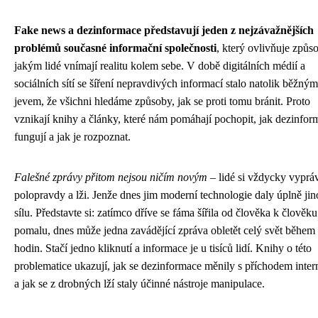
Fake news a dezinformace představují jeden z nejzávažnějších
problémů současné informační společnosti
, který ovlivňuje způs
jakým lidé vnímají realitu kolem sebe. V době digitálních médií a
sociálních sítí se šíření nepravdivých informací stalo natolik běžným
jevem, že všichni hledáme způsoby, jak se proti tomu bránit. Proto
vznikají knihy a články, které nám pomáhají pochopit, jak dezinfor
fungují a jak je rozpoznat.
Falešné zprávy přitom nejsou ničím novým
– lidé si vždycky vypráv
polopravdy a lži. Jenže dnes jim moderní technologie daly úplně ji
sílu. Představte si: zatímco dříve se fáma šířila od člověka k člověku
pomalu, dnes může jedna zavádějící zpráva obletět celý svět během
hodin. Stačí jedno kliknutí a informace je u tisíců lidí. Knihy o této
problematice ukazují, jak se dezinformace měnily s příchodem inter
a jak se z drobných lží staly účinné nástroje manipulace.