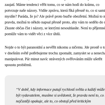
zaujatí. Máme tendenci věřit tomu, co se nám hodí do krámu, co
potvrzuje naše názory. Vidíte zprávu, která říká přesně to, co si sami
myslíte? Paráda, že jo? Ale právě proto buďte obezřetní. Možná to 
pravda, možná to někdo napsal přesně proto, aby vám to sedělo do 
Zkuste občas číst i názory, se kterými nesouhlasíte. Není to příjemné
pomůže vám to vidět věci z více úhlů.
Nejde o to být paranoidní a nevěřit nikomu a ničemu. Jde prostě o to
v dnešním světě potřebujeme trochu zpomalit, zamyslet se a nenecha
manipulovat. Pár minut navíc strávených ověřováním může ušetřit
spoustu problémů.
V době, kdy informace putují rychlostí světla a každý může
být vydavatelem, musíme si uvědomit, že pravda není to, co 
nejčastěji opakuje, ale to, co obstojí před kritickým