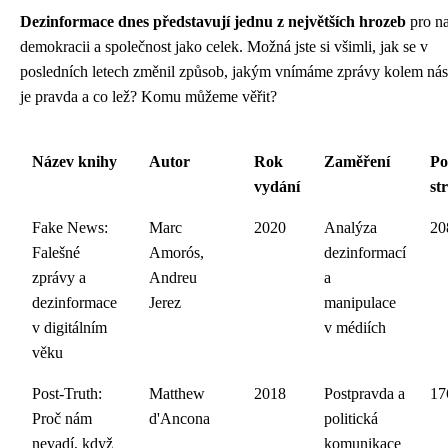
Dezinformace dnes představují jednu z největších hrozeb
pro na
demokracii a společnost jako celek. Možná jste si všimli, jak se v
posledních letech změnil způsob, jakým vnímáme zprávy kolem nás
je pravda a co lež? Komu můžeme věřit?
Název knihy
Autor
Rok
Zaměření
Po
vydání
st
Fake News:
Marc
2020
Analýza
20
Falešné
Amorós,
dezinformací
zprávy a
Andreu
a
dezinformace
Jerez
manipulace
v digitálním
v médiích
věku
Post-Truth:
Matthew
2018
Postpravda a
17
Proč nám
d'Ancona
politická
nevadí, když
komunikace