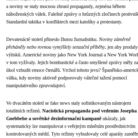
a noviny se staly mocnou zbraní propagandy, zejména během
náboženských válek. Falešné zprávy o hrůzných zločinech protivní
Standardní taktika v konfliktech mezi katolíky a protestanty.
Devatenácté století přineslo žlutou žurnalistiku.
Noviny záměrně
přeháněly nebo rovnou vymýšlely senzační příběhy
, jen aby prodaly
výtisků. Americké noviny jako New York Journal a New York Worl
v tom vyžívaly. Jejich bombastické a často smyšlené zprávy měly z
úkol vzbudit emoce čtenářů. Vrchol tohoto jevu? Španělsko-americ
válka, kdy noviny aktivně podporovaly válečné tažení pomocí
manipulativního zpravodajství.
Ve dvacátém století se fake news staly sofistikovaným nástrojem
totalitních režimů.
Nacistická propaganda pod vedením Josepha
Goebbelse a sovětské dezinformační kampaně
ukázaly, jak
systematicky lze manipulovat s veřejným míněním prostřednictvím
kontrolovaných médií. Tyto režimy vybudovaly celé aparáty zaměř