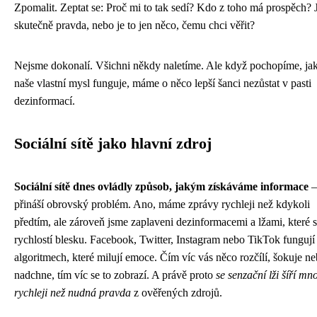
Zpomalit. Zeptat se: Proč mi to tak sedí? Kdo z toho má prospěch? J
skutečně pravda, nebo je to jen něco, čemu chci věřit?
Nejsme dokonalí. Všichni někdy naletíme. Ale když pochopíme, ja
naše vlastní mysl funguje, máme o něco lepší šanci nezůstat v pasti
dezinformací.
Sociální sítě jako hlavní zdroj
Sociální sítě dnes ovládly způsob, jakým získáváme informace
–
přináší obrovský problém. Ano, máme zprávy rychleji než kdykoli
předtím, ale zároveň jsme zaplaveni dezinformacemi a lžami, které se
rychlostí blesku. Facebook, Twitter, Instagram nebo TikTok fungují
algoritmech, které milují emoce. Čím víc vás něco rozčílí, šokuje n
nadchne, tím víc se to zobrazí. A právě proto
se senzační lži šíří m
rychleji než nudná pravda
z ověřených zdrojů.