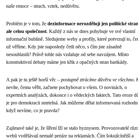
naše emoce – strach, vztek, nedůvěru.
Problém je v tom, že
dezinformace nerozdělují jen politické stran
ale celou společnost
. Každý z nás se dnes pohybuje ve své vlastní
informační bublině. Sledujeme weby a profily, které potvrzují to, č
už věříme. Kdy jste naposledy četli něco, s čím jste zásadně
nesouhlasili? Právě tohle nás vzdaluje od sebe navzájem. Místo
konstruktivní debaty máme jen křik z opačných stran barikády.
A pak je tu ještě horší věc –
postupně ztrácíme důvěru ve všechno
.
nevíte, čemu věřit, začnete pochybovat o všem. O novinách, o
expertních analýzách, dokonce i o vědeckých faktech. Tato eroze d
je pro demokracii smrtelná. Jak můžeme dělat informovaná rozhodnu
když nevíme, co je pravda?
Zajímavé také je, že šíření lží se stalo byznysem. Provozovatelé rů
webů vydělávají nemalé peníze na reklamách. Čím šokující­nější a