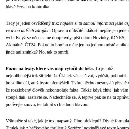
hlavě červená kontrolka.
Tady je jeden osvědčený trik:
najděte si tu samou informaci ještě a
ve dvou dalších zdrojích
. Opravdu důležité události nepíše jen jeden
web. Když se něco stane doopravdy, píší o tom Novinky, iDNES,
Aktuálně, ČT24. Pokud tu bombu máte jen na jednom místě a nikd
jinde ani zmínka? No, tak to smrdí.
Pozor na texty, které vás mají vytočit do běla
. To je totiž
nejoblíbenější trik šiřitelů lží. Článek vás naštvat, vyděsit, pobouřit 
ho sdílíte dál, aniž byste přemýšleli. Tvůrci těchto nesmyslů přesně 
že rozzlobený člověk nekontroluje fakta. Takže když cítíte, jak vám
stoupá tlak, zastavte se. Nadechněte se. A teprve pak se na tu zpráv
podívejte znovu, tentokrát s chladnou hlavou.
Všimněte si také, jak je text napsaný. Plno překlepů? Divné formul
Titulek jak z béčkového thrilleru? Seriózní novináři své texty kontrol