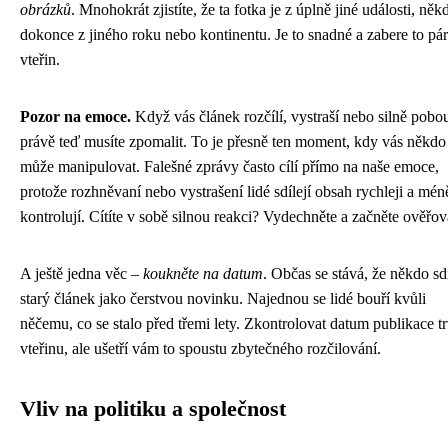
obrázků
. Mnohokrát zjistíte, že ta fotka je z úplně jiné události, něk
dokonce z jiného roku nebo kontinentu. Je to snadné a zabere to pár
vteřin.
Pozor na emoce.
Když vás článek rozčílí, vystraší nebo silně pobou
právě teď musíte zpomalit. To je přesně ten moment, kdy vás někdo
může manipulovat. Falešné zprávy často cílí přímo na naše emoce,
protože rozhněvaní nebo vystrašení lidé sdílejí obsah rychleji a mén
kontrolují. Cítíte v sobě silnou reakci? Vydechněte a začněte ověřov
A ještě jedna věc –
koukněte na datum
. Občas se stává, že někdo sdí
starý článek jako čerstvou novinku. Najednou se lidé bouří kvůli
něčemu, co se stalo před třemi lety. Zkontrolovat datum publikace t
vteřinu, ale ušetří vám to spoustu zbytečného rozčilování.
Vliv na politiku a společnost