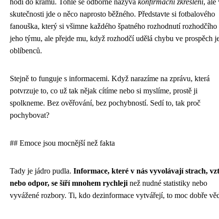
hodí do krámu. Tohle se odborně nazývá
konfirmační zkreslení
, ale
skutečnosti jde o něco naprosto běžného. Představte si fotbalového
fanouška, který si všimne každého špatného rozhodnutí rozhodčího 
jeho týmu, ale přejde mu, když rozhodčí udělá chybu ve prospěch j
oblíbenců.
Stejně to funguje s informacemi. Když narazíme na zprávu, která
potvrzuje to, co už tak nějak cítíme nebo si myslíme, prostě ji
spolkneme. Bez ověřování, bez pochybností. Sedí to, tak proč
pochybovat?
## Emoce jsou mocnější než fakta
Tady je jádro pudla.
Informace, které v nás vyvolávají strach, vz
nebo odpor, se šíří mnohem rychleji
než nudné statistiky nebo
vyvážené rozbory. Ti, kdo dezinformace vytvářejí, to moc dobře věd