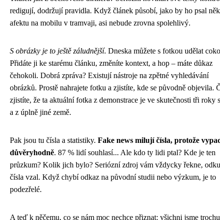
redigují, dodržují pravidla. Když článek působí, jako by ho psal ně
afektu na mobilu v tramvaji, asi nebude zrovna spolehlivý.
S obrázky je to ještě záludnější
. Dneska můžete s fotkou udělat coko
Přidáte ji ke starému článku, změníte kontext, a hop – máte důkaz
čehokoli. Dobrá zpráva? Existují nástroje na zpětné vyhledávání
obrázků. Prostě nahrajete fotku a zjistíte, kde se původně objevila. 
zjistíte, že ta aktuální fotka z demonstrace je ve skutečnosti tři roky 
a z úplně jiné země.
Pak jsou tu čísla a statistiky.
Fake news milují čísla, protože vypa
důvěryhodně
. 87 % lidí souhlasí... Ale kdo ty lidi ptal? Kde je ten
průzkum? Kolik jich bylo? Seriózní zdroj vám vždycky řekne, odku
čísla vzal. Když chybí odkaz na původní studii nebo výzkum, je to
podezřelé.
A teď k něčemu, co se nám moc nechce přiznat: všichni jsme trochu