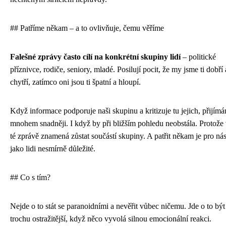
## Patříme někam – a to ovlivňuje, čemu věříme
Falešné zprávy často cílí na konkrétní skupiny lidí
– politické
příznivce, rodiče, seniory, mladé. Posilují pocit, že my jsme ti dobří 
chytří, zatímco oni jsou ti špatní a hloupí.
Když informace podporuje naši skupinu a kritizuje tu jejich, přijímá
mnohem snadněji. I když by při bližším pohledu neobstála. Protože 
té zprávě znamená zůstat součástí skupiny. A patřit někam je pro ná
jako lidi nesmírně důležité.
## Co s tím?
Nejde o to stát se paranoidními a nevěřit vůbec ničemu. Jde o to být
trochu ostražitější, když něco vyvolá silnou emocionální reakci.