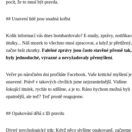
pocit, že to musí být pravda.
## Unavení lidé jsou snadná kořist
Kolik informací vás dnes bombardovalo? E-maily, zprávy, notifikac
titulky... Náš mozek to všechno musí zpracovat, a když je přetížený,
začne brát zkratky.
Falešné zprávy jsou často stavěné přesně tak
byly jednoduché, výrazné a nevyžadovaly přemýšlení
.
Večer po náročném dni pročítáte Facebook. Vaše kritické myšlení je
unavené. Právě v takových chvílích jsme nejzranitelnější. Vidíme
šokující titulek, rychle to sdílíme, a je to. Ráno bychom možná byli
opatrnější, ale teď? Teď prostě reagujeme.
## Opakování dělá z lži pravdu
Divný psychologický trik: Když něco slyšíme opakovaně, začneme