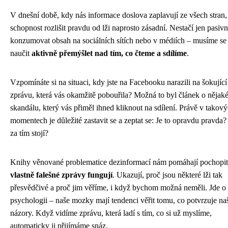
V dnešní době, kdy nás informace doslova zaplavují ze všech stran,
schopnost rozlišit pravdu od lži naprosto zásadní. Nestačí jen pasiv
konzumovat obsah na sociálních sítích nebo v médiích – musíme se
naučit
aktivně přemýšlet nad tím, co čteme a sdílíme
.
Vzpomínáte si na situaci, kdy jste na Facebooku narazili na šokující
zprávu, která vás okamžitě pobouřila? Možná to byl článek o nějak
skandálu, který vás přiměl ihned kliknout na sdílení. Právě v takov
momentech je důležité zastavit se a zeptat se: Je to opravdu pravda
za tím stojí?
Knihy věnované problematice dezinformací nám pomáhají pochopi
vlastně falešné zprávy fungují
. Ukazují, proč jsou některé lži tak
přesvědčivé a proč jim věříme, i když bychom možná neměli. Jde o
psychologii – naše mozky mají tendenci věřit tomu, co potvrzuje na
názory. Když vidíme zprávu, která ladí s tím, co si už myslíme,
automaticky ji přijímáme snáz.