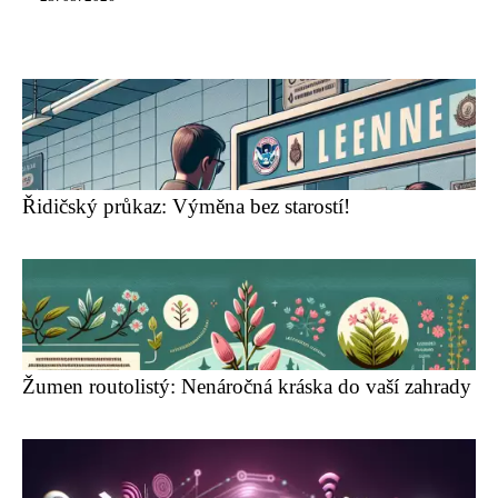
Řidičský průkaz: Výměna bez starostí!
Žumen routolistý: Nenáročná kráska do vaší zahrady