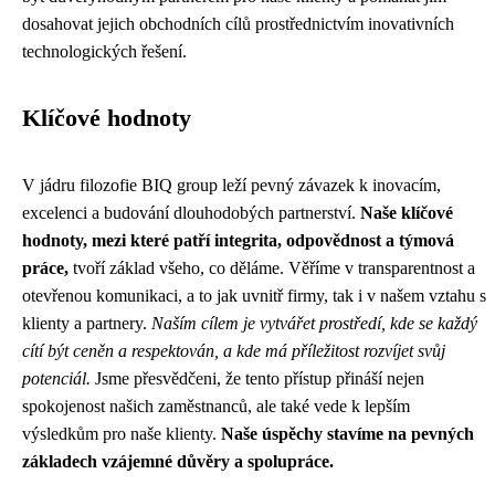
dosahovat jejich obchodních cílů prostřednictvím inovativních
technologických řešení.
Klíčové hodnoty
V jádru filozofie BIQ group leží pevný závazek k inovacím,
excelenci a budování dlouhodobých partnerství.
Naše klíčové
hodnoty, mezi které patří integrita, odpovědnost a týmová
práce,
tvoří základ všeho, co děláme. Věříme v transparentnost a
otevřenou komunikaci, a to jak uvnitř firmy, tak i v našem vztahu s
klienty a partnery.
Naším cílem je vytvářet prostředí, kde se každý
cítí být ceněn a respektován, a kde má příležitost rozvíjet svůj
potenciál.
Jsme přesvědčeni, že tento přístup přináší nejen
spokojenost našich zaměstnanců, ale také vede k lepším
výsledkům pro naše klienty.
Naše úspěchy stavíme na pevných
základech vzájemné důvěry a spolupráce.