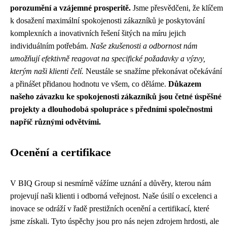
porozumění a vzájemné prosperitě.
Jsme přesvědčeni, že klíčem
k dosažení maximální spokojenosti zákazníků je poskytování
komplexních a inovativních řešení šitých na míru jejich
individuálním potřebám.
Naše zkušenosti a odbornost nám
umožňují efektivně reagovat na specifické požadavky a výzvy,
kterým naši klienti čelí.
Neustále se snažíme překonávat očekávání
a přinášet přidanou hodnotu ve všem, co děláme.
Důkazem
našeho závazku ke spokojenosti zákazníků jsou četné úspěšné
projekty a dlouhodobá spolupráce s předními společnostmi
napříč různými odvětvími.
Ocenění a certifikace
V BIQ Group si nesmírně vážíme uznání a důvěry, kterou nám
projevují naši klienti i odborná veřejnost. Naše úsilí o excelenci a
inovace se odráží v řadě prestižních ocenění a certifikací, které
jsme získali. Tyto úspěchy jsou pro nás nejen zdrojem hrdosti, ale