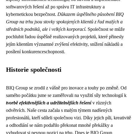
softwarových řešení až po správu IT infrastruktury a
kybernetickou bezpečnost.
Důkazem úspěšného působení BIQ
Group na trhu jsou stovky spokojených klientů z řad malých a
středních podniků, ale i velkých korporací.
Společnost se může
pochlubit řadou úspěšně realizovaných projektů, které přinesly
jejím klientům významné zvýšení efektivity, snížení nákladů a
posílení konkurenceschopnosti.
Historie společnosti
BIQ Group se zrodil z vášně pro inovace a touhy po změně. Od
samého počátku jsme se zaměřovali na využití síly technologií k
tvorbě efektivnějších a udržitelnějších řešení
v různých
odvětvích. Naše cesta začala s malým týmem nadšených
profesionálů, kteří sdíleli společnou vizi. Díky jejich píli, kreativitě
a odhodlání se nám podařilo překonat mnohé překážky a
vybudovat si pevnou pozici na trhu. Dnes je BIQ Group