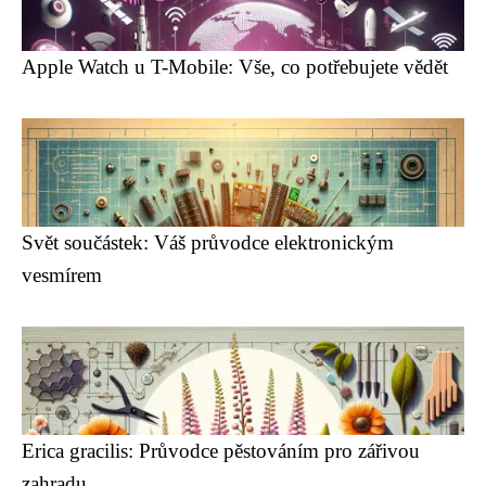
Apple Watch u T-Mobile: Vše, co potřebujete vědět
Svět součástek: Váš průvodce elektronickým
vesmírem
Erica gracilis: Průvodce pěstováním pro zářivou
zahradu