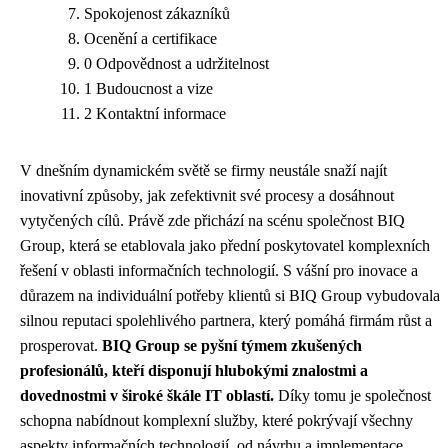
Spokojenost zákazníků
Ocenění a certifikace
0 Odpovědnost a udržitelnost
1 Budoucnost a vize
2 Kontaktní informace
V dnešním dynamickém světě se firmy neustále snaží najít
inovativní způsoby, jak zefektivnit své procesy a dosáhnout
vytyčených cílů. Právě zde přichází na scénu společnost BIQ
Group, která se etablovala jako přední poskytovatel komplexních
řešení v oblasti informačních technologií. S vášní pro inovace a
důrazem na individuální potřeby klientů si BIQ Group vybudovala
silnou reputaci spolehlivého partnera, který pomáhá firmám růst a
prosperovat.
BIQ Group se pyšní týmem zkušených
profesionálů, kteří disponují hlubokými znalostmi a
dovednostmi v široké škále IT oblastí.
Díky tomu je společnost
schopna nabídnout komplexní služby, které pokrývají všechny
aspekty informačních technologií, od návrhu a implementace