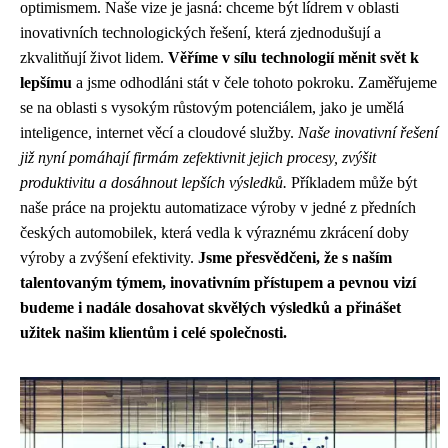
optimismem. Naše vize je jasná: chceme být lídrem v oblasti
inovativních technologických řešení, která zjednodušují a
zkvalitňují život lidem.
Věříme v sílu technologií měnit svět k
lepšímu
a jsme odhodláni stát v čele tohoto pokroku. Zaměřujeme
se na oblasti s vysokým růstovým potenciálem, jako je umělá
inteligence, internet věcí a cloudové služby.
Naše inovativní řešení
již nyní pomáhají firmám zefektivnit jejich procesy, zvýšit
produktivitu a dosáhnout lepších výsledků.
Příkladem může být
naše práce na projektu automatizace výroby v jedné z předních
českých automobilek, která vedla k výraznému zkrácení doby
výroby a zvýšení efektivity.
Jsme přesvědčeni, že s naším
talentovaným týmem, inovativním přístupem a pevnou vizí
budeme i nadále dosahovat skvělých výsledků a přinášet
užitek našim klientům i celé společnosti.