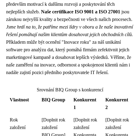
především motivací k dalšímu rozvoji a poskytování těch
nejlepších služeb.
Naše certifikace ISO 9001 a ISO 27001
jsou
zárukou nejvyšší kvality a bezpečnosti ve všech našich procesech.
Jsme hrdí na to, že patříme mezi lídry v oboru a že naše inovativní
řešení pomáhají našim klientům dosahovat jejich obchodních cílů.
Příkladem může být ocenění "Inovace roku" za náš unikátní
software pro analýzu dat, který pomáhá firmám zefektivnit jejich
marketingové kampaně a dosahovat lepších výsledků. Věříme, že
naše zaměření na inovace, odbornost a spokojenost klientů nám i
nadále zajistí pozici předního poskytovatele IT řešení.
Srovnání BIQ Group s konkurencí
Vlastnost
BIQ Group
Konkurent
Konkurent
1
2
Rok
[Doplnit rok
[Doplnit rok
[Doplnit rok
založení
založení
založení
založení
BIQ Group]
Konkurenta
Konkurenta