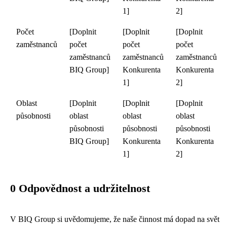
1]
2]
Počet
[Doplnit
[Doplnit
[Doplnit
zaměstnanců
počet
počet
počet
zaměstnanců
zaměstnanců
zaměstnanců
BIQ Group]
Konkurenta
Konkurenta
1]
2]
Oblast
[Doplnit
[Doplnit
[Doplnit
působnosti
oblast
oblast
oblast
působnosti
působnosti
působnosti
BIQ Group]
Konkurenta
Konkurenta
1]
2]
0 Odpovědnost a udržitelnost
V BIQ Group si uvědomujeme, že naše činnost má dopad na svět