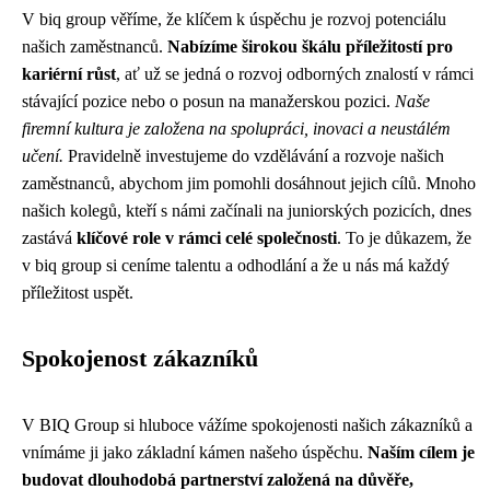
V biq group věříme, že klíčem k úspěchu je rozvoj potenciálu
našich zaměstnanců.
Nabízíme širokou škálu příležitostí pro
kariérní růst
, ať už se jedná o rozvoj odborných znalostí v rámci
stávající pozice nebo o posun na manažerskou pozici.
Naše
firemní kultura je založena na spolupráci, inovaci a neustálém
učení.
Pravidelně investujeme do vzdělávání a rozvoje našich
zaměstnanců, abychom jim pomohli dosáhnout jejich cílů. Mnoho
našich kolegů, kteří s námi začínali na juniorských pozicích, dnes
zastává
klíčové role v rámci celé společnosti
. To je důkazem, že
v biq group si ceníme talentu a odhodlání a že u nás má každý
příležitost uspět.
Spokojenost zákazníků
V BIQ Group si hluboce vážíme spokojenosti našich zákazníků a
vnímáme ji jako základní kámen našeho úspěchu.
Naším cílem je
budovat dlouhodobá partnerství založená na důvěře,