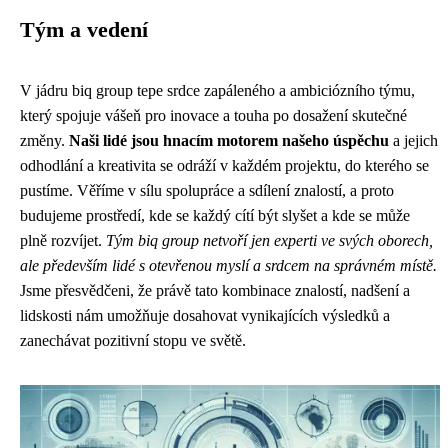
Tým a vedení
V jádru biq group tepe srdce zapáleného a ambiciózního týmu,
který spojuje vášeň pro inovace a touha po dosažení skutečné
změny.
Naši lidé jsou hnacím motorem našeho úspěchu
a jejich
odhodlání a kreativita se odráží v každém projektu, do kterého se
pustíme. Věříme v sílu spolupráce a sdílení znalostí, a proto
budujeme prostředí, kde se každý cítí být slyšet a kde se může
plně rozvíjet.
Tým biq group netvoří jen experti ve svých oborech,
ale především lidé s otevřenou myslí a srdcem na správném místě.
Jsme přesvědčeni, že právě tato kombinace znalostí, nadšení a
lidskosti nám umožňuje dosahovat vynikajících výsledků a
zanechávat pozitivní stopu ve světě.