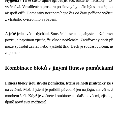
Hygiena? Ta se často úplně ignoruje.
Pot, bakterie, nečistoty – t
vstřebává. Ve sdíleném prostoru posilovny by mělo být samozřejmos
alespoň otřít. Doma taky nezapomínejte čas od času pořádně vyčisti
z vlastního cvičebního vybavení.
A ještě jedna věc – dýchání. Soustředíte se na to, abyste udrželi r
pozici, a najednou zjistíte, že vůbec nedýcháte. Zadržovaný dech p
může způsobit závrať nebo vystřelit tlak. Dech je součást cvičení, 
zapomenout.
Kombinace bloků s jinými fitness pomůckam
Fitness bloky jsou skvělá pomůcka, která se hodí prakticky ke
na cvičení. Možná jste si je pořídili původně jen na jógu, ale věřte, že
mnohem širší. Když je začnete kombinovat s dalšími věcmi, zjistíte,
úplně nový svět možností.