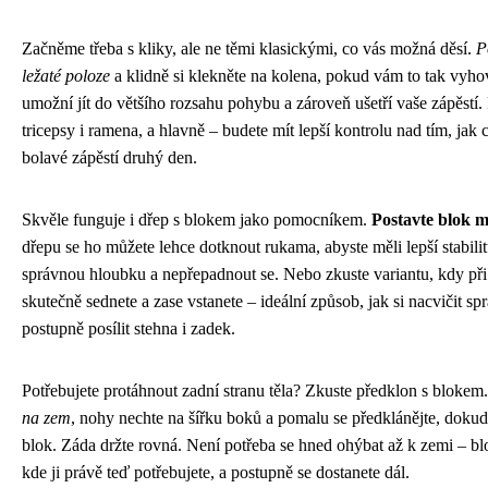
Začněme třeba s kliky, ale ne těmi klasickými, co vás možná děsí.
P
ležaté poloze
a klidně si klekněte na kolena, pokud vám to tak vyho
umožní jít do většího rozsahu pohybu a zároveň ušetří vaše zápěstí. 
tricepsy i ramena, a hlavně – budete mít lepší kontrolu nad tím, jak 
bolavé zápěstí druhý den.
Skvěle funguje i dřep s blokem jako pomocníkem.
Postavte blok m
dřepu se ho můžete lehce dotknout rukama, abyste měli lepší stabil
správnou hloubku a nepřepadnout se. Nebo zkuste variantu, kdy při
skutečně sednete a zase vstanete – ideální způsob, jak si nacvičit s
postupně posílit stehna i zadek.
Potřebujete protáhnout zadní stranu těla? Zkuste předklon s blokem
na zem
, nohy nechte na šířku boků a pomalu se předklánějte, dokud
blok. Záda držte rovná. Není potřeba se hned ohýbat až k zemi – b
kde ji právě teď potřebujete, a postupně se dostanete dál.