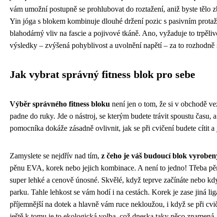
vám umožní postupně se prohlubovat do roztažení, aniž byste tělo z
Yin jóga s blokem kombinuje dlouhé držení pozic s pasivním prota
blahodárný vliv na fascie a pojivové tkáně. Ano, vyžaduje to trpělivo
výsledky – zvýšená pohyblivost a uvolnění napětí – za to rozhodně s
Jak vybrat správný fitness blok pro sebe
Výběr správného fitness bloku
není jen o tom, že si v obchodě ve
padne do ruky. Jde o nástroj, se kterým budete trávit spoustu času, a 
pomocníka dokáže zásadně ovlivnit, jak se při cvičení budete cítit a
Zamyslete se nejdřív nad tím,
z čeho je váš budoucí blok vyroben
pěnu EVA, korek nebo jejich kombinace. A není to jedno! Třeba pě
super lehké a cenově únosné. Skvělé, když teprve začínáte nebo kdy
parku. Tahle lehkost se vám hodí i na cestách. Korek je zase jiná li
příjemnější na dotek a hlavně vám ruce nekloužou, i když se při cvi
ještě k tomu je to ekologická volba, což dneska taky něco znamená.