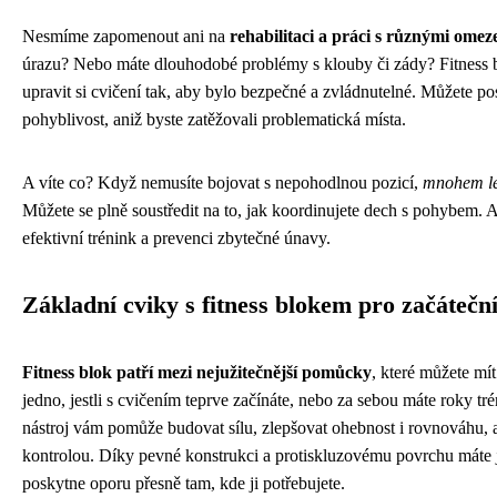
Nesmíme zapomenout ani na
rehabilitaci a práci s různými omez
úrazu? Nebo máte dlouhodobé problémy s klouby či zády? Fitness
upravit si cvičení tak, aby bylo bezpečné a zvládnutelné. Můžete p
pohyblivost, aniž byste zatěžovali problematická místa.
A víte co? Když nemusíte bojovat s nepohodlnou pozicí,
mnohem lé
Můžete se plně soustředit na to, jak koordinujete dech s pohybem. A
efektivní trénink a prevenci zbytečné únavy.
Základní cviky s fitness blokem pro začátečn
Fitness blok patří mezi nejužitečnější pomůcky
, které můžete mít
jedno, jestli s cvičením teprve začínáte, nebo za sebou máte roky tr
nástroj vám pomůže budovat sílu, zlepšovat ohebnost i rovnováhu, 
kontrolou. Díky pevné konstrukci a protiskluzovému povrchu máte j
poskytne oporu přesně tam, kde ji potřebujete.