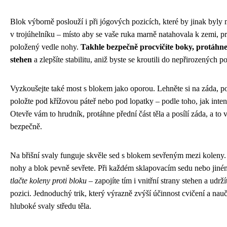
Blok výborně poslouží i při jógových pozicích, které by jinak byly
v trojúhelníku – místo aby se vaše ruka marně natahovala k zemi, pr
položený vedle nohy.
Takhle bezpečně procvičíte boky, protáhnet
stehen
a zlepšíte stabilitu, aniž byste se kroutili do nepřirozených po
Vyzkoušejte také most s blokem jako oporou. Lehněte si na záda, po
položte pod křížovou páteř nebo pod lopatky – podle toho, jak inten
Otevře vám to hrudník, protáhne přední část těla a posílí záda, a to 
bezpečně.
Na břišní svaly funguje skvěle sed s blokem sevřeným mezi koleny. 
nohy a blok pevně sevřete. Při každém sklapovacím sedu nebo jiné
tlačte koleny proti bloku
– zapojíte tím i vnitřní strany stehen a udrž
pozici. Jednoduchý trik, který výrazně zvýší účinnost cvičení a nauč
hluboké svaly středu těla.