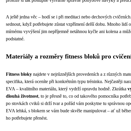
protože si tak postupně vytváříte správné pohybové návyky a předc
A ještě jedna věc – hodí se i při meditaci nebo dechových cvičeních.
sednout, když potřebujete zůstat vzpřímení delší dobu. Mnoho lidí o
mírnému vyvýšení jim nepříjemně netáhnou kyčle ani kolena a můžou
podstatné.
Materiály a rozměry fitness bloků pro cvičen
Fitness bloky
najdete v nejrůznějších provedeních a z různých mat
specifika, která oceníte při konkrétním typu tréninku. Nejčastěji nar
EVA – kvalitního materiálu, který vydrží opravdu hodně. Zkrátka
v
dlouhá životnost
, to je přesně to, co od takového pomocníka potřeb
po stovkách cviků si drží tvar a pořád vám poskytne tu správnou op
EVA lehká, s blokem se vám bude skvěle manipulovat – ať už běhe
ho potřebujete přenést.