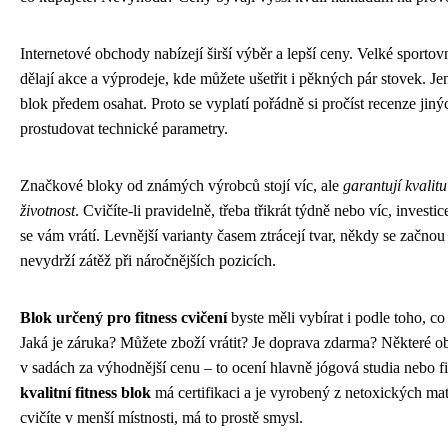
Internetové obchody nabízejí širší výběr a lepší ceny. Velké sportov
dělají akce a výprodeje, kde můžete ušetřit i pěkných pár stovek. J
blok předem osahat. Proto se vyplatí pořádně si pročíst recenze jin
prostudovat technické parametry.
Značkové bloky od známých výrobců stojí víc, ale
garantují kvalit
životnost
. Cvičíte-li pravidelně, třeba třikrát týdně nebo víc, investi
se vám vrátí. Levnější varianty časem ztrácejí tvar, někdy se začnou
nevydrží zátěž při náročnějších pozicích.
Blok určený pro fitness cvičení
byste měli vybírat i podle toho, co
Jaká je záruka? Můžete zboží vrátit? Je doprava zdarma? Některé 
v sadách za výhodnější cenu – to ocení hlavně jógová studia nebo fit
kvalitní fitness blok
má certifikaci a je vyrobený z netoxických mat
cvičíte v menší místnosti, má to prostě smysl.