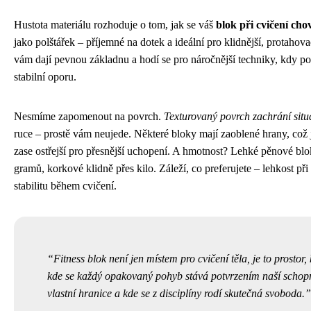
Hustota materiálu rozhoduje o tom, jak se váš
blok při cvičení cho
jako polštářek – příjemné na dotek a ideální pro klidnější, protahova
vám dají pevnou základnu a hodí se pro náročnější techniky, kdy po
stabilní oporu.
Nesmíme zapomenout na povrch.
Texturovaný povrch zachrání situ
ruce – prostě vám neujede. Některé bloky mají zaoblené hrany, což j
zase ostřejší pro přesnější uchopení. A hmotnost? Lehké pěnové blok
gramů, korkové klidně přes kilo. Záleží, co preferujete – lehkost při
stabilitu během cvičení.
Fitness blok není jen místem pro cvičení těla, je to prostor,
kde se každý opakovaný pohyb stává potvrzením naší schop
vlastní hranice a kde se z disciplíny rodí skutečná svoboda.