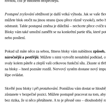
rovnou, což je mnohem bezpečnější.
Postupné zvyšování obtížnosti
je další velká výhoda. Jak se vaše flexi
můžete blok otočit na jinou stranu (jsou přece různě vysoké), nebo
odstranit. Tahle postupná změna je důležitá – nechcete přece cvičit ta
Bloky vám také umožní zaměřit se na konkrétní partie těla, které pot
nebo posílení.
Pokud už máte něco za sebou, fitness bloky vám nabídnou
způsob, 
náročnější a pestřější
. Můžete s nimi vytvořit nestabilní podklad, 
svaly kolem páteře a zlepší vaši celkovou funkční sílu. Zkuste si tře
na bloky – hned poznáte rozdíl. Nervový systém dostane nový impul
lépe ovládat.
Skvělé jsou bloky i
při protahování
. Pomůžou vám dostat se hlouběj
zůstanete v bezpečné pozici. Můžete postupně pracovat na tom, abyst
bez rizika, že si něco přetáhnete. A to je přesně ono – dlouhodobý r