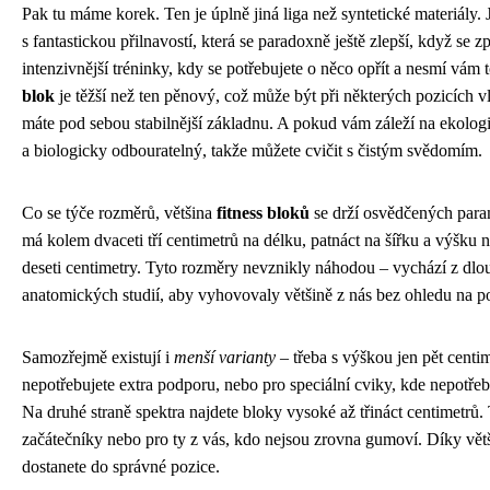
Pak tu máme korek. Ten je úplně jiná liga než syntetické materiály. J
s fantastickou přilnavostí, která se paradoxně ještě zlepší, když se zp
intenzivnější tréninky, kdy se potřebujete o něco opřít a nesmí vám t
blok
je těžší než ten pěnový, což může být při některých pozicích v
máte pod sebou stabilnější základnu. A pokud vám záleží na ekologi
a biologicky odbouratelný, takže můžete cvičit s čistým svědomím.
Co se týče rozměrů, většina
fitness bloků
se drží osvědčených para
má kolem dvaceti tří centimetrů na délku, patnáct na šířku a výšku
deseti centimetry. Tyto rozměry nevznikly náhodou – vychází z dlo
anatomických studií, aby vyhovovaly většině z nás bez ohledu na p
Samozřejmě existují i
menší varianty
– třeba s výškou jen pět centi
nepotřebujete extra podporu, nebo pro speciální cviky, kde nepotře
Na druhé straně spektra najdete bloky vysoké až třináct centimetrů.
začátečníky nebo pro ty z vás, kdo nejsou zrovna gumoví. Díky větš
dostanete do správné pozice.