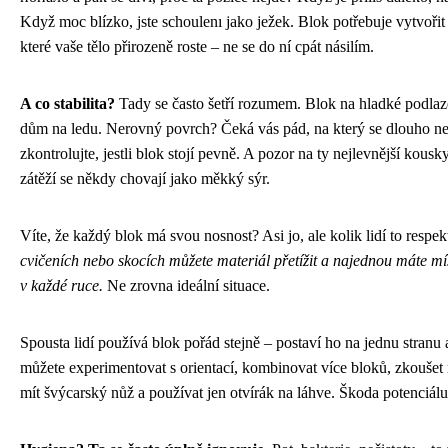
Když moc blízko, jste schoulenı jako ježek. Blok potřebuje vytvořit 
které vaše tělo přirozeně roste – ne se do ní cpát násilím.
A co stabilita?
Tady se často šetří rozumem. Blok na hladké podlaze
dům na ledu. Nerovný povrch? Čeká vás pád, na který se dlouho 
zkontrolujte, jestli blok stojí pevně. A pozor na ty nejlevnější kou
zátěží se někdy chovají jako měkký sýr.
Víte, že každý blok má svou nosnost? Asi jo, ale kolik lidí to respe
cvičeních nebo skocích můžete materiál přetížit a najednou máte m
v každé ruce.
Ne zrovna ideální situace.
Spousta lidí používá blok pořád stejně – postaví ho na jednu stranu
můžete experimentovat s orientací, kombinovat více bloků, zkoušet 
mít švýcarský nůž a používat jen otvírák na láhve. Škoda potenciálu