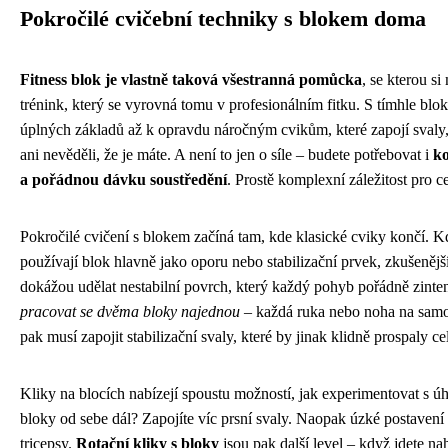
Pokročilé cvičební techniky s blokem doma
Fitness blok je vlastně taková všestranná pomůcka
, se kterou s
trénink, který se vyrovná tomu v profesionálním fitku. S tímhle blo
úplných základů až k opravdu náročným cvikům, které zapojí svaly,
ani nevěděli, že je máte. A není to jen o síle – budete potřebovat i
ko
a pořádnou dávku soustředění
. Prostě komplexní záležitost pro ce
Pokročilé cvičení s blokem začíná tam, kde klasické cviky končí. K
používají blok hlavně jako oporu nebo stabilizační prvek, zkušenější
dokážou udělat nestabilní povrch, který každý pohyb pořádně zinte
pracovat se dvěma bloky najednou
– každá ruka nebo noha na samo
pak musí zapojit stabilizační svaly, které by jinak klidně prospaly ce
Kliky na blocích nabízejí spoustu možností, jak experimentovat s ú
bloky od sebe dál? Zapojíte víc prsní svaly. Naopak úzké postavení 
tricepsy.
Rotační kliky s bloky
jsou pak další level – když jdete nah