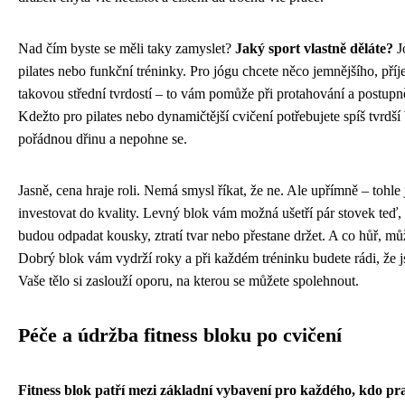
Nad čím byste se měli taky zamyslet?
Jaký sport vlastně děláte?
J
pilates nebo funkční tréninky. Pro jógu chcete něco jemnějšího, příj
takovou střední tvrdostí – to vám pomůže při protahování a postupně
Kdežto pro pilates nebo dynamičtější cvičení potřebujete spíš tvrdší
pořádnou dřinu a nepohne se.
Jasně, cena hraje roli. Nemá smysl říkat, že ne. Ale upřímně – tohle 
investovat do kvality. Levný blok vám možná ušetří pár stovek teď, 
budou odpadat kousky, ztratí tvar nebo přestane držet. A co hůř, můž
Dobrý blok vám vydrží roky a při každém tréninku budete rádi, že js
Vaše tělo si zaslouží oporu, na kterou se můžete spolehnout.
Péče a údržba fitness bloku po cvičení
Fitness blok patří mezi základní vybavení pro každého, kdo pra