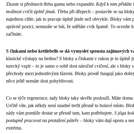
Zkuste si představit třeba gumu nebo expandér.
Když k nim přidáte 
možnost cvičit úplně jinak
. Třeba při dřepech – postavíte se na blok
najednou cítíte, jak to pracuje úplně jinde než obvykle. Bloky vám
správné pozici, nemusíte se bát, že uděláte cvik špatně. To oceníte
začínáte.
S činkami nebo kettlebells se dá vymyslet spousta zajímavých v
klasické výstupy na bednu? S bloky a činkami v rukou je to úplně j
turecký vzpír – to je samo o sobě dost náročné cvičení, ale s bloky 
přechody mezi jednotlivými fázemi. Bloky prostě fungují jako dob
něco ještě nemáte dost pohyblivosti.
Co se týče regenerace, tady bloky taky skvěle poslouží. Máte dom
Určitě víte, jak někdy není snadné trefit přesně to bolavé místo. B
zády vám pomůže dostat se přesně tam, kam potřebujete.
S jóga ko
postupně pracovat na protažení páteře
– bloky vám dají oporu a ne
extrému.