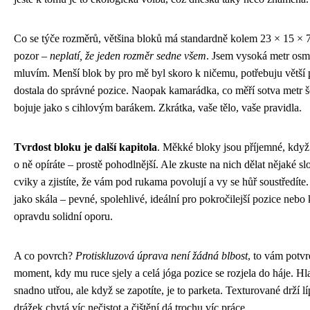
Co se týče rozměrů, většina bloků má standardně kolem 23 × 15 × 7
pozor –
neplatí, že jeden rozměr sedne všem
. Jsem vysoká metr osm
mluvím. Menší blok by pro mě byl skoro k ničemu, potřebuju větší
dostala do správné pozice. Naopak kamarádka, co měří sotva metr 
bojuje jako s cihlovým barákem. Zkrátka, vaše tělo, vaše pravidla.
Tvrdost bloku je další kapitola
. Měkké bloky jsou příjemné, když 
o ně opíráte – prostě pohodlnější. Ale zkuste na nich dělat nějaké sl
cviky a zjistíte, že vám pod rukama povolují a vy se hůř soustředíte.
jako skála – pevné, spolehlivé, ideální pro pokročilejší pozice nebo
opravdu solidní oporu.
A co povrch?
Protiskluzová úprava není žádná blbost
, to vám potvr
moment, kdy mu ruce sjely a celá jóga pozice se rozjela do háje. Hl
snadno utřou, ale když se zapotíte, je to parketa. Texturované drží lí
drážek chytá víc nečistot a čištění dá trochu víc práce.