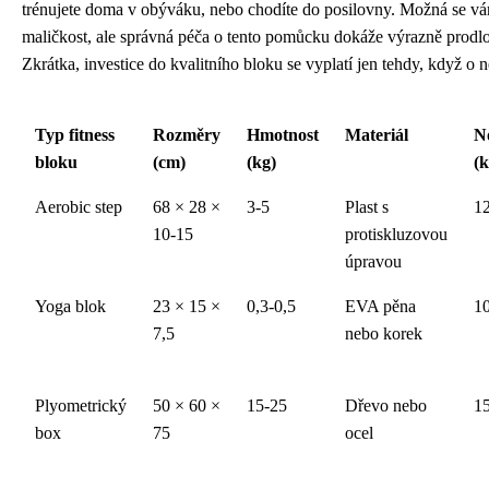
trénujete doma v obýváku, nebo chodíte do posilovny. Možná se vá
maličkost, ale správná péča o tento pomůcku dokáže výrazně prodlouž
Zkrátka, investice do kvalitního bloku se vyplatí jen tehdy, když o 
Typ fitness
Rozměry
Hmotnost
Materiál
N
bloku
(cm)
(kg)
(k
Aerobic step
68 × 28 ×
3-5
Plast s
1
10-15
protiskluzovou
úpravou
Yoga blok
23 × 15 ×
0,3-0,5
EVA pěna
1
7,5
nebo korek
Plyometrický
50 × 60 ×
15-25
Dřevo nebo
1
box
75
ocel