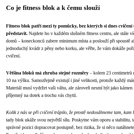
Co je fitness blok a k čemu slouží
Fitness blok patří mezi ty pomůcky, bez kterých si dnes cvičen
představit.
Najdete ho v každém slušném fitness centru, ale stále víc 
domů – koneckonců zabere minimum místa a poslouží při spoustě akti
jednoduchý kvádr z pěny nebo korku, ale věřte, že vám dokáže pořád
cvičení.
Většina bloků má zhruba stejné rozměry
– kolem 23 centimetrů n
10 na výšku. Samozřejmě existují i jiné velikosti, protože každý má
Materiál musí vydržet vaši váhu, ale zároveň nesmí být jako kámen 
příjemný na dotek a trochu vás chytil.
Kolik z nás se při cvičení trápilo, že prostě nedosáhneme tam, ka
tady blok ukáže svou největší sílu. Poskytne vám oporu a stabilitu, 
správné pozici dopracovat postupně, bez rizika, že si něco natáhnete