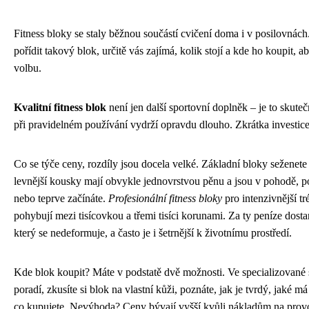
Fitness bloky se staly běžnou součástí cvičení doma i v posilovnách
pořídit takový blok, určitě vás zajímá, kolik stojí a kde ho koupit, a
volbu.
Kvalitní fitness blok
není jen další sportovní doplněk – je to skut
při pravidelném používání vydrží opravdu dlouho. Zkrátka investice
Co se týče ceny, rozdíly jsou docela velké. Základní bloky seženete
levnější kousky mají obvykle jednovrstvou pěnu a jsou v pohodě, p
nebo teprve začínáte.
Profesionální fitness bloky
pro intenzivnější tr
pohybují mezi tisícovkou a třemi tisíci korunami. Za ty peníze dostan
který se nedeformuje, a často je i šetrnější k životnímu prostředí.
Kde blok koupit? Máte v podstatě dvě možnosti. Ve specializované
poradí, zkusíte si blok na vlastní kůži, poznáte, jak je tvrdý, jaké m
co kupujete. Nevýhoda? Ceny bývají vyšší kvůli nákladům na prov