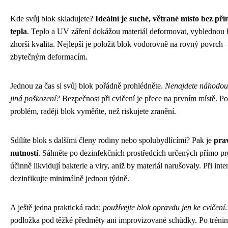
Kde svůj blok skladujete?
Ideální je suché, větrané místo bez př
tepla
. Teplo a UV záření dokážou materiál deformovat, vyblednou 
zhorší kvalita. Nejlepší je položit blok vodorovně na rovný povrch –
zbytečným deformacím.
Jednou za čas si svůj blok pořádně prohlédněte.
Nenajdete náhodou 
jiná poškození?
Bezpečnost při cvičení je přece na prvním místě. P
problém, raději blok vyměňte, než riskujete zranění.
Sdílíte blok s dalšími členy rodiny nebo spolubydlícími? Pak je
pra
nutností
. Sáhněte po dezinfekčních prostředcích určených přímo pr
účinně likvidují bakterie a viry, aniž by materiál narušovaly. Při int
dezinfikujte minimálně jednou týdně.
A ještě jedna praktická rada:
používejte blok opravdu jen ke cvičení
podložka pod těžké předměty ani improvizované schůdky. Po tréni