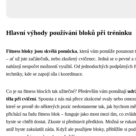
Hlavní výhody používání bloků při tréninku
Fitness bloky jsou skvělá pomůcka
, která vám pomůže posunout t
– ať už jste začátečník, nebo zkušený cvičenec. Jedná se o pevné a s
nabízejí nespočet možností využití. Od jednoduchých podpůrných f
techniky, kde se zapojí síla i koordinace.
Co je na fitness blocích tak užitečné? Především vám pomáhají
udr
těla při cvičení
. Spousta z nás má přece zkrácené svaly nebo omeze
které se prostě do některých pozic nedostaneme tak, jak bychom měl
přichází na řadu fitness blok – funguje jako most mezi tím, co zvlád
byste se chtěli dostat. Zkuste si představit předklon. Možná se ruk
aniž byste zakulatili záda. Když ale použijete bloky, přiblížíte si pod