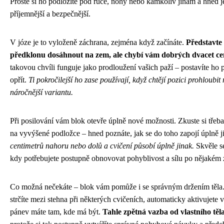
Prostě si ho podložíte pod ruce, nohy nebo kamkoliv jinam a hned j
příjemnější a bezpečnější.
V józe je to vyloženě záchrana, zejména když začínáte.
Představte 
předklonu dosáhnout na zem, ale chybí vám dobrých dvacet ce
takovou chvíli funguje jako prodloužení vašich paží – postavíte ho 
opřít.
Ti pokročilejší ho zase používají, když chtějí pozici prohloubi
náročnější variantu.
Při posilování vám blok otevře úplně nové možnosti. Zkuste si tře
na vyvýšené podložce – hned poznáte, jak se do toho zapojí úplně j
centimetrů nahoru nebo dolů a cvičení působí úplně jinak.
Skvěle se 
kdy potřebujete postupně obnovovat pohyblivost a sílu po nějakém 
Co možná nečekáte – blok vám pomůže i se správným držením těla.
strčíte mezi stehna při některých cvičeních, automaticky aktivujete v
pánev máte tam, kde má být.
Tahle zpětná vazba od vlastního těla