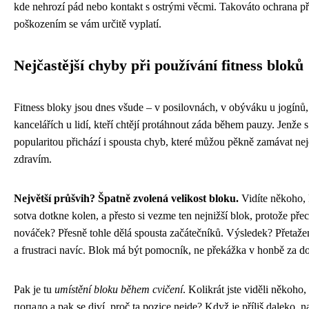
kde nehrozí pád nebo kontakt s ostrými věcmi. Takováto ochrana 
poškozením se vám určitě vyplatí.
Nejčastější chyby při používání fitness bloků
Fitness bloky jsou dnes všude – v posilovnách, v obýváku u jogínů,
kancelářích u lidí, kteří chtějí protáhnout záda během pauzy. Jenže s 
popularitou přichází i spousta chyb, které můžou pěkně zamávat nejen
zdravím.
Největší průšvih? Špatně zvolená velikost bloku.
Vidíte někoho, 
sotva dotkne kolen, a přesto si vezme ten nejnižší blok, protože př
nováček? Přesně tohle dělá spousta začátečníků. Výsledek? Přetažené
a frustraci navíc. Blok má být pomocník, ne překážka v honbě za d
Pak je tu
umístění bloku během cvičení
. Kolikrát jste viděli někoho
попало a pak se diví, proč ta pozice nejde? Když je příliš daleko, n