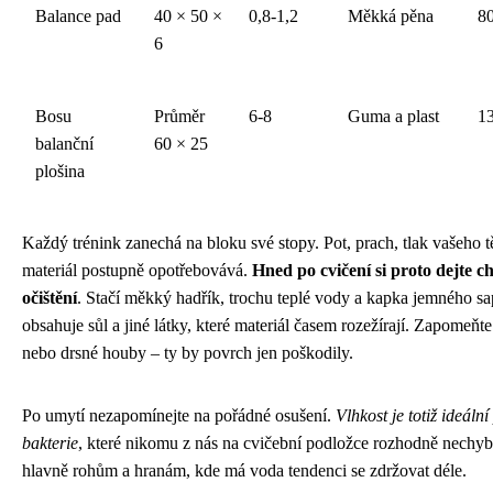
Balance pad
40 × 50 ×
0,8-1,2
Měkká pěna
8
6
Bosu
Průměr
6-8
Guma a plast
1
balanční
60 × 25
plošina
Každý trénink zanechá na bloku své stopy. Pot, prach, tlak vašeho t
materiál postupně opotřebovává.
Hned po cvičení si proto dejte 
očištění
. Stačí měkký hadřík, trochu teplé vody a kapka jemného sap
obsahuje sůl a jiné látky, které materiál časem rozežírají. Zapomeňte 
nebo drsné houby – ty by povrch jen poškodily.
Po umytí nezapomínejte na pořádné osušení.
Vlhkost je totiž ideální
bakterie
, které nikomu z nás na cvičební podložce rozhodně nechyb
hlavně rohům a hranám, kde má voda tendenci se zdržovat déle.