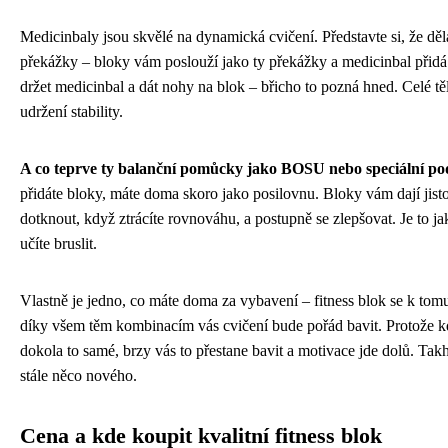
Medicinbaly jsou skvělé na dynamická cvičení. Představte si, že dě
překážky – bloky vám poslouží jako ty překážky a medicinbal přidá
držet medicinbal a dát nohy na blok – břicho to pozná hned. Celé tě
udržení stability.
A co teprve ty balanční pomůcky jako BOSU nebo speciální po
přidáte bloky, máte doma skoro jako posilovnu. Bloky vám dají jisto
dotknout, když ztrácíte rovnováhu, a postupně se zlepšovat. Je to ja
učíte bruslit.
Vlastně je jedno, co máte doma za vybavení – fitness blok se k tomu
díky všem těm kombinacím vás cvičení bude pořád bavit. Protože k
dokola to samé, brzy vás to přestane bavit a motivace jde dolů. Tak
stále něco nového.
Cena a kde koupit kvalitní fitness blok