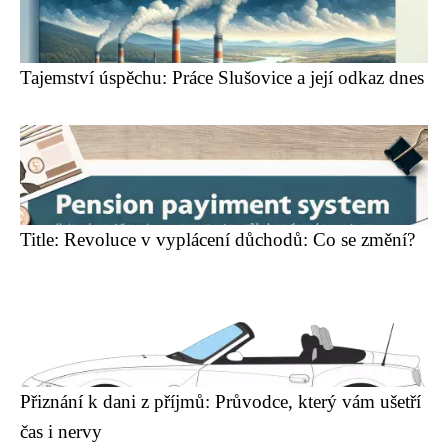
Tajemství úspěchu: Práce Slušovice a její odkaz dnes
Title: Revoluce v vyplácení důchodů: Co se změní?
Přiznání k dani z příjmů: Průvodce, který vám ušetří
čas i nervy