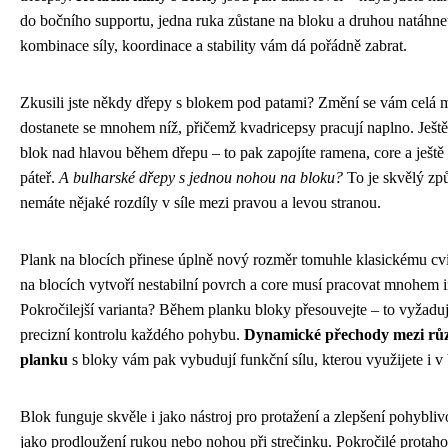
do bočního supportu, jedna ruka zůstane na bloku a druhou natáhnet
kombinace síly, koordinace a stability vám dá pořádně zabrat.
Zkusili jste někdy dřepy s blokem pod patami? Změní se vám celá
dostanete se mnohem níž, přičemž kvadricepsy pracují naplno. Ještě 
blok nad hlavou během dřepu – to pak zapojíte ramena, core a ještě 
páteř.
A bulharské dřepy s jednou nohou na bloku?
To je skvělý způs
nemáte nějaké rozdíly v síle mezi pravou a levou stranou.
Plank na blocích přinese úplně nový rozměr tomuhle klasickému c
na blocích vytvoří nestabilní povrch a core musí pracovat mnohem i
Pokročilejší varianta? Během planku bloky přesouvejte – to vyžaduje
precizní kontrolu každého pohybu.
Dynamické přechody mezi rů
planku
s bloky vám pak vybudují funkční sílu, kterou využijete i v
Blok funguje skvěle i jako nástroj pro protažení a zlepšení pohyblivo
jako prodloužení rukou nebo nohou při strečinku. Pokročilé protah