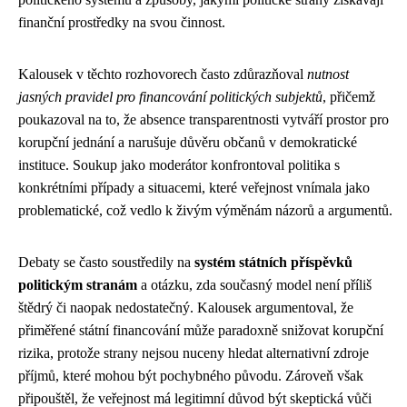
finanční prostředky na svou činnost.
Kalousek v těchto rozhovorech často zdůrazňoval
nutnost
jasných pravidel pro financování politických subjektů
, přičemž
poukazoval na to, že absence transparentnosti vytváří prostor pro
korupční jednání a narušuje důvěru občanů v demokratické
instituce. Soukup jako moderátor konfrontoval politika s
konkrétními případy a situacemi, které veřejnost vnímala jako
problematické, což vedlo k živým výměnám názorů a argumentů.
Debaty se často soustředily na
systém státních příspěvků
politickým stranám
a otázku, zda současný model není příliš
štědrý či naopak nedostatečný. Kalousek argumentoval, že
přiměřené státní financování může paradoxně snižovat korupční
rizika, protože strany nejsou nuceny hledat alternativní zdroje
příjmů, které mohou být pochybného původu. Zároveň však
připouštěl, že veřejnost má legitimní důvod být skeptická vůči