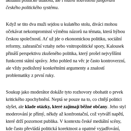
aktuální politické události, ale i
hlubší souvislosti fungování
českého politického systému
.
Když se tito dva muži sejdou u kulatého stolu, diváci mohou
očekávat nekompromisní výměnu názorů na témata, která hýbou
českou společností. Ať už jde o ekonomickou politiku, sociální
reformy, zahraniční vztahy nebo vnitropolitické spory, Kalousek
přináší perspektivu zkušeného politika, který prošel nejvyššími
funkcemi státní správy. Jeho pohled na věc je často kontroverzní,
ale vždy podložený konkrétními argumenty a znalostí
problematiky z první ruky.
Soukup jako moderátor dokáže tyto rozhovory obohatit o prvek
kritického zpochybnění. Neptá se pouze na to, co chtějí politici
slyšet, ale
klade otázky, které zajímají běžné občany
. Jeho styl
moderování je přímý, někdy až konfrontační, což vytváří napětí,
které drží pozornost publika. V kontextu české mediální scény,
kde často převládá politická korektnost a opatrné vyjadřování,