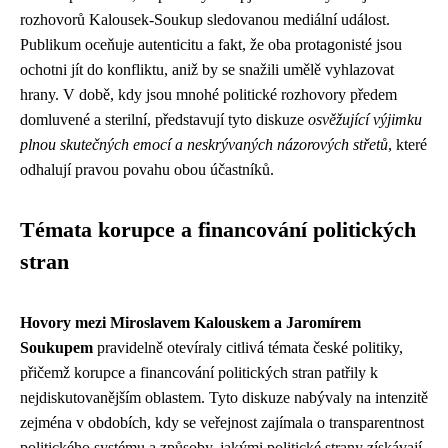
rozhovorů Kalousek-Soukup sledovanou mediální událost.
Publikum oceňuje autenticitu a fakt, že oba protagonisté jsou
ochotni jít do konfliktu, aniž by se snažili umělě vyhlazovat
hrany. V době, kdy jsou mnohé politické rozhovory předem
domluvené a sterilní, představují tyto diskuze
osvěžující výjimku
plnou skutečných emocí a neskrývaných názorových střetů
, které
odhalují pravou povahu obou účastníků.
Témata korupce a financování politických
stran
Hovory mezi Miroslavem Kalouskem a Jaromírem
Soukupem
pravidelně otevíraly citlivá témata české politiky,
přičemž korupce a financování politických stran patřily k
nejdiskutovanějším oblastem. Tyto diskuze nabývaly na intenzitě
zejména v obdobích, kdy se veřejnost zajímala o transparentnost
politického systému a způsoby, jakými politické strany získávají