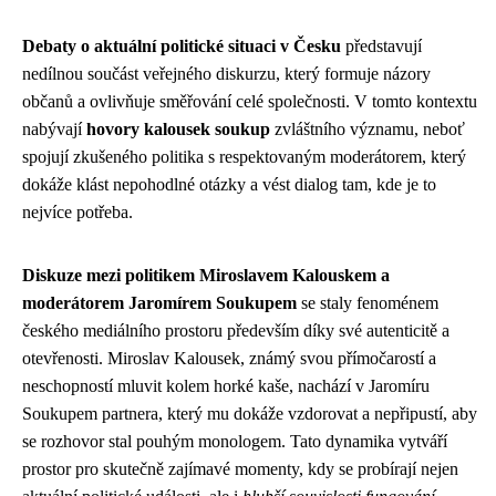
Debaty o aktuální politické situaci v Česku
představují
nedílnou součást veřejného diskurzu, který formuje názory
občanů a ovlivňuje směřování celé společnosti. V tomto kontextu
nabývají
hovory kalousek soukup
zvláštního významu, neboť
spojují zkušeného politika s respektovaným moderátorem, který
dokáže klást nepohodlné otázky a vést dialog tam, kde je to
nejvíce potřeba.
Diskuze mezi politikem Miroslavem Kalouskem a
moderátorem Jaromírem Soukupem
se staly fenoménem
českého mediálního prostoru především díky své autenticitě a
otevřenosti. Miroslav Kalousek, známý svou přímočarostí a
neschopností mluvit kolem horké kaše, nachází v Jaromíru
Soukupem partnera, který mu dokáže vzdorovat a nepřipustí, aby
se rozhovor stal pouhým monologem. Tato dynamika vytváří
prostor pro skutečně zajímavé momenty, kdy se probírají nejen