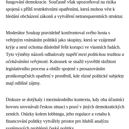
fungování demokracie. Současně však upozorňoval na rizika
spojená s příliš restriktivními opatřeními, která mohou vést k
hledání obcházení zákonů a vytváření netransparentních struktur.
Moderátor Soukup pravidelně konfrontoval svého hosta s
veřejným vnímáním politiků jako skupiny, která se vzájemně
krýje a není ochotna důsledně řešit korupci ve vlastních řadách.
Tyto výměny názorů odhalovaly
napětí mezi politickou realitou a
očekáváními veřejnosti
. Kalousek se snažil vysvětlit složitost
legislativního procesu a obtíže spojené s prosazováním
protikorupčních opatření v prostředí, kde různé politické subjekty
mají odlišné zájmy.
Diskuze se dotýkaly i mezinárodního kontextu, kdy oba účastníci
hovoru srovnávali českou situaci s praxí v jiných demokratických
zemích. Otázky kolem lobbingu, jeho regulace a vztahu k
financování politiky vytvářely prostor pro hlubší analýzu
systémových problémů české politiky.