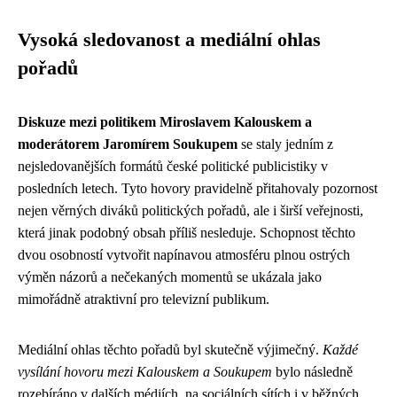
Vysoká sledovanost a mediální ohlas
pořadů
Diskuze mezi politikem Miroslavem Kalouskem a
moderátorem Jaromírem Soukupem
se staly jedním z
nejsledovanějších formátů české politické publicistiky v
posledních letech. Tyto hovory pravidelně přitahovaly pozornost
nejen věrných diváků politických pořadů, ale i širší veřejnosti,
která jinak podobný obsah příliš nesleduje. Schopnost těchto
dvou osobností vytvořit napínavou atmosféru plnou ostrých
výměn názorů a nečekaných momentů se ukázala jako
mimořádně atraktivní pro televizní publikum.
Mediální ohlas těchto pořadů byl skutečně výjimečný.
Každé
vysílání hovoru mezi Kalouskem a Soukupem
bylo následně
rozebíráno v dalších médiích, na sociálních sítích i v běžných