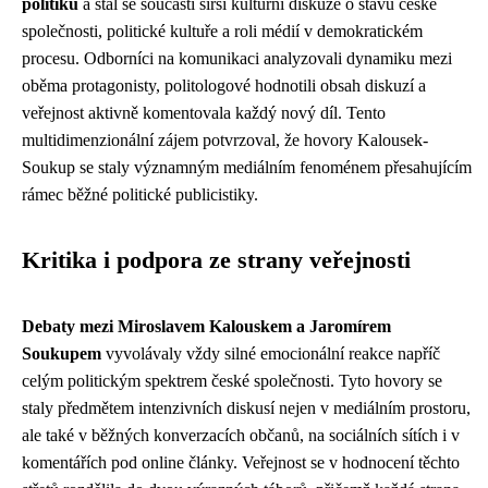
politiku
a stal se součástí širší kulturní diskuze o stavu české
společnosti, politické kultuře a roli médií v demokratickém
procesu. Odborníci na komunikaci analyzovali dynamiku mezi
oběma protagonisty, politologové hodnotili obsah diskuzí a
veřejnost aktivně komentovala každý nový díl. Tento
multidimenzionální zájem potvrzoval, že hovory Kalousek-
Soukup se staly významným mediálním fenoménem přesahujícím
rámec běžné politické publicistiky.
Kritika i podpora ze strany veřejnosti
Debaty mezi Miroslavem Kalouskem a Jaromírem
Soukupem
vyvolávaly vždy silné emocionální reakce napříč
celým politickým spektrem české společnosti. Tyto hovory se
staly předmětem intenzivních diskusí nejen v mediálním prostoru,
ale také v běžných konverzacích občanů, na sociálních sítích i v
komentářích pod online články. Veřejnost se v hodnocení těchto