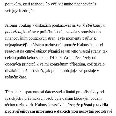
politikům, kteří rozhodují o výši vlastního financování z
veřejných zdrojů.
Jaromír Soukup v diskuzích poukazoval na
konkrétní kauzy a
podezření
, která se v průběhu let objevovala v souvislosti s
financováním politických stran. Tyto momenty patřily k
nejnapínavějším částem rozhovorů, protože Kalousek musel
reagovat na citlivé otázky týkající se jak jeho vlastní strany, tak
celého politického spektra. Diskuze často přecházely od
obecných principů k velmi konkrétním případům, což dávalo
divákům možnost vidět, jak politik obhajuje své postoje v
reálném čase.
Témata transparentnosti dárcovství a limitů pro příspěvky od
fyzických i právnických osob byla dalším klíčovým bodem
těchto rozhovorů. Kalousek zastával názor, že
přísná pravidla
pro zveřejňování informací o dárcích
jsou nezbytná pro zdravé