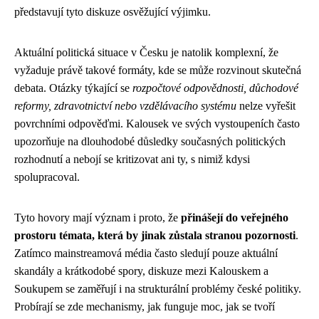
představují tyto diskuze osvěžující výjimku.
Aktuální politická situace v Česku je natolik komplexní, že
vyžaduje právě takové formáty, kde se může rozvinout skutečná
debata. Otázky týkající se
rozpočtové odpovědnosti, důchodové
reformy, zdravotnictví nebo vzdělávacího systému
nelze vyřešit
povrchními odpověďmi. Kalousek ve svých vystoupeních často
upozorňuje na dlouhodobé důsledky současných politických
rozhodnutí a nebojí se kritizovat ani ty, s nimiž kdysi
spolupracoval.
Tyto hovory mají význam i proto, že
přinášejí do veřejného
prostoru témata, která by jinak zůstala stranou pozornosti
.
Zatímco mainstreamová média často sledují pouze aktuální
skandály a krátkodobé spory, diskuze mezi Kalouskem a
Soukupem se zaměřují i na strukturální problémy české politiky.
Probírají se zde mechanismy, jak funguje moc, jak se tvoří