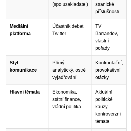
(spoluzakladatel)
stranické
příslušnosti
Mediální
Účastník debat,
TV
platforma
Twitter
Barrandov,
vlastní
pořady
Styl
Přímý,
Konfrontační,
komunikace
analytický, ostré
provokativní
vyjadřování
otázky
Hlavní témata
Ekonomika,
Aktuální
státní finance,
politické
vládní politika
kauzy,
kontroverzní
témata