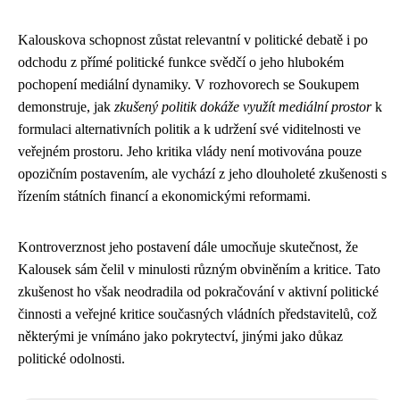
Kalouskova schopnost zůstat relevantní v politické debatě i po
odchodu z přímé politické funkce svědčí o jeho hlubokém
pochopení mediální dynamiky. V rozhovorech se Soukupem
demonstruje, jak
zkušený politik dokáže využít mediální prostor
k
formulaci alternativních politik a k udržení své viditelnosti ve
veřejném prostoru. Jeho kritika vlády není motivována pouze
opozičním postavením, ale vychází z jeho dlouholeté zkušenosti s
řízením státních financí a ekonomickými reformami.
Kontroverznost jeho postavení dále umocňuje skutečnost, že
Kalousek sám čelil v minulosti různým obviněním a kritice. Tato
zkušenost ho však neodradila od pokračování v aktivní politické
činnosti a veřejné kritice současných vládních představitelů, což
některými je vnímáno jako pokrytectví, jinými jako důkaz
politické odolnosti.