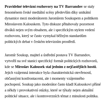
Pravidelné televizní rozhovory na TV Barrandov
se staly
fenoménem české mediální scény především díky unikátní
dynamice mezi moderátorem Jaromírem Soukupem a politikem
Miroslavem Kalouskem. Tyto diskuze přitahovaly pozornost
diváků nejen svým obsahem, ale i specifickým stylem vedení
rozhovoru, který se často vymykal běžným standardům
politických debat v českém televizním prostředí.
Jaromír Soukup, majitel a ústřední postava TV Barrandov,
vytvořil na své stanici specifický formát politických rozhovorů,
kde se
Miroslav Kalousek stal jedním z nejčastějších hostů
.
Jejich vzájemná interakce byla charakteristická otevřeností,
občasnými konfrontacemi, ale i momenty vzájemného
pochopení. Soukup jako moderátor často kladl Kalouskovi přímé
a někdy i provokativní otázky, které se týkaly nejen aktuální
politické situace, ale i kontroverzních témat z minulosti politika.