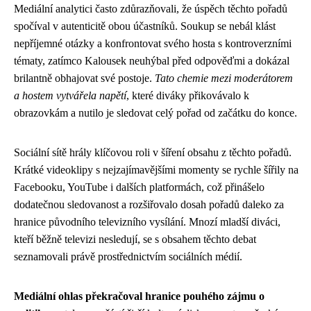
Mediální analytici často zdůrazňovali, že úspěch těchto pořadů
spočíval v autenticitě obou účastníků. Soukup se nebál klást
nepříjemné otázky a konfrontovat svého hosta s kontroverzními
tématy, zatímco Kalousek neuhýbal před odpověďmi a dokázal
brilantně obhajovat své postoje.
Tato chemie mezi moderátorem
a hostem vytvářela napětí
, které diváky přikovávalo k
obrazovkám a nutilo je sledovat celý pořad od začátku do konce.
Sociální sítě hrály klíčovou roli v šíření obsahu z těchto pořadů.
Krátké videoklipy s nejzajímavějšími momenty se rychle šířily na
Facebooku, YouTube i dalších platformách, což přinášelo
dodatečnou sledovanost a rozšiřovalo dosah pořadů daleko za
hranice původního televizního vysílání. Mnozí mladší diváci,
kteří běžně televizi nesledují, se s obsahem těchto debat
seznamovali právě prostřednictvím sociálních médií.
Mediální ohlas překračoval hranice pouhého zájmu o