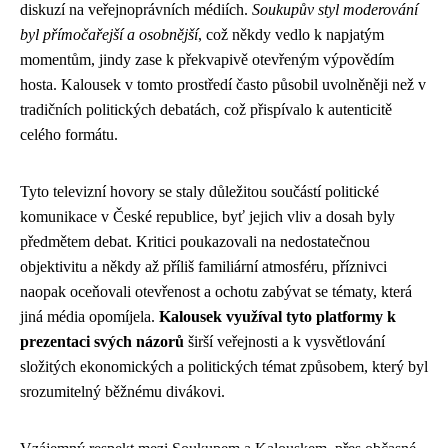
diskuzí na veřejnoprávních médiích.
Soukupův styl moderování
byl přímočařejší a osobnější
, což někdy vedlo k napjatým
momentům, jindy zase k překvapivě otevřeným výpovědím
hosta. Kalousek v tomto prostředí často působil uvolněněji než v
tradičních politických debatách, což přispívalo k autenticitě
celého formátu.
Tyto televizní hovory se staly důležitou součástí politické
komunikace v České republice, byť jejich vliv a dosah byly
předmětem debat. Kritici poukazovali na nedostatečnou
objektivitu a někdy až příliš familiární atmosféru, příznivci
naopak oceňovali otevřenost a ochotu zabývat se tématy, která
jiná média opomíjela.
Kalousek využíval tyto platformy k
prezentaci svých názorů
širší veřejnosti a k vysvětlování
složitých ekonomických a politických témat způsobem, který byl
srozumitelný běžnému divákovi.