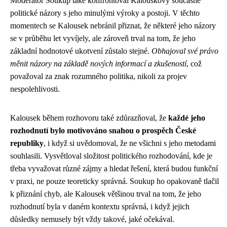
Moderátor Soukup také konfrontoval Kalouskovy současné
politické názory s jeho minulými výroky a postoji. V těchto
momentech se Kalousek nebránil přiznat, že některé jeho názory
se v průběhu let vyvíjely, ale zároveň trval na tom, že jeho
základní hodnotové ukotvení zůstalo stejné.
Obhajoval své právo
měnit názory na základě nových informací a zkušeností
, což
považoval za znak rozumného politika, nikoli za projev
nespolehlivosti.
Kalousek během rozhovoru také zdůrazňoval, že
každé jeho
rozhodnutí bylo motivováno snahou o prospěch České
republiky
, i když si uvědomoval, že ne všichni s jeho metodami
souhlasili. Vysvětloval složitost politického rozhodování, kde je
třeba vyvažovat různé zájmy a hledat řešení, která budou funkční
v praxi, ne pouze teoreticky správná. Soukup ho opakovaně tlačil
k přiznání chyb, ale Kalousek většinou trval na tom, že jeho
rozhodnutí byla v daném kontextu správná, i když jejich
důsledky nemusely být vždy takové, jaké očekával.