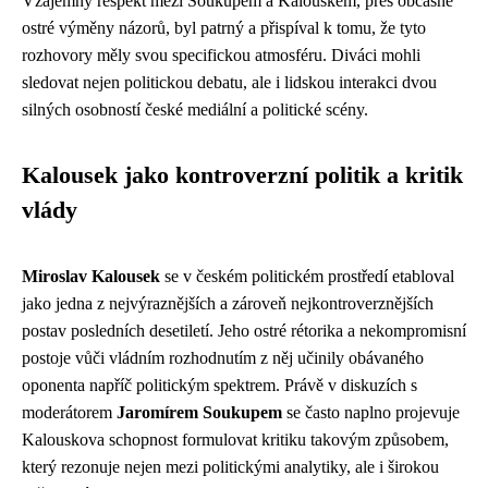
Vzájemný respekt mezi Soukupem a Kalouskem, přes občasné
ostré výměny názorů, byl patrný a přispíval k tomu, že tyto
rozhovory měly svou specifickou atmosféru. Diváci mohli
sledovat nejen politickou debatu, ale i lidskou interakci dvou
silných osobností české mediální a politické scény.
Kalousek jako kontroverzní politik a kritik
vlády
Miroslav Kalousek
se v českém politickém prostředí etabloval
jako jedna z nejvýraznějších a zároveň nejkontroverznějších
postav posledních desetiletí. Jeho ostré rétorika a nekompromisní
postoje vůči vládním rozhodnutím z něj učinily obávaného
oponenta napříč politickým spektrem. Právě v diskuzích s
moderátorem
Jaromírem Soukupem
se často naplno projevuje
Kalouskova schopnost formulovat kritiku takovým způsobem,
který rezonuje nejen mezi politickými analytiky, ale i širokou