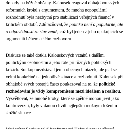
dopady na běžné občany. Kalousek reagoval obhajobou svých
reformních kroků s argumentem, že mnohá nepopulární
rozhodnutí byla nezbytná pro stabilizaci veřejných financí v
kritickém období. Zdůrazňoval, že
politika není o popularitě, ale
o odpovědnosti za stav země
, což byl jeden z jeho opakujících se
argumentů během celého rozhovoru.
Diskuze se také dotkla Kalouskových vztahů s dalšími
politickými osobnostmi a jeho role při různých politických
krizích. Soukup nezůstával jen u obecných otázek, ale ptal se
velmi konkrétně na jednotlivé situace a rozhodnutí. Kalousek při
obhajobě svých postojů často poukazoval na to, že
politické
rozhodování je vždy kompromisem mezi ideálem a realitou
.
Vysvětloval, že mnohé kroky, které se zpětně mohou jevit jako
kontroverzní, byly v danou chvíli nejlepším možným řešením
složité situace.