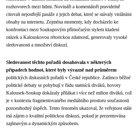
rozhovorech mezi lidmi. Novináři a komentátoři pravidelně
citovali nejostřejší pasáže z jejich debat, které se stávaly virálními
obsahy na internetu. Zejména momenty, kdy docházelo ke
konfrontaci mezi Soukupovým přímočarým stylem kladení
otázek a Kalouskovou rétorickou zdatností, generovaly vysoké
sledovanosti a množství diskuzí.
Sledovanost těchto pořadů dosahovala v některých
případech hodnot, které byly výrazně nad průměrem
politických diskusních pořadů v České republice. Zatímco běžné
politické debaty se pohybují v řádu statisíců diváků, hovory
Kalousek-Soukup dokázaly přilákat i více než milion diváků, což
je v kontextu fragmentovaného mediálního prostoru současnosti
pozoruhodný úspěch. Tento fenomén ukazoval, že veřejnost stále
má zájem o kvalitní politickou diskuzi, pokud je prezentována
zajímavým a dynamickým způsobem.