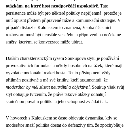
otázkám, na které host neodpověděl uspokojivě
. Tato
persistence může být pro některé politiky nepříjemná, protože je
nutí opustit předem připravené fráze a komunikační strategie. V
případě diskuzí s Kalouskem to znamená, že oba účastníci
rozhovoru musí být neustále ve střehu a připraveni na nečekané
směry, kterými se konverzace může ubírat.
Dalším charakteristickým rysem Soukupova stylu je používání
provokativních formulací a někdy i osobních narážek, které mají
vyvolat emocionální reakci hosta. Tento přístup není vždy
přijímán pozitivně a má své kritiky, kteří argumentují, že
moderátor by měl zůstat neutrální a objektivní
. Soukup však svůj
styl obhajuje tvrzením, že právě takové otázky odhalují
skutečnou povahu politika a jeho schopnost zvládat tlak.
V hovorech s Kalouskem se často objevuje dynamika, kdy se
moderátor snaží politika dostat do defenzivy tím, že zpochybňuje