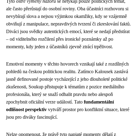
Tyto
ostré výměny názorů
se netýkají pouze politických témat,
ale často přerůstají do osobní roviny. Oba účastníci rozhovoru si
nevybírají slova a nejsou výjimkou okamžiky, kdy se vzájemně
obviňují z manipulace, nepravdivých tvrzení či zkreslování faktů.
Diváci jsou svědky autentických emocí, které se nedají předstírat
– od viditelného rozčilení přes ironické poznámky až po
momenty, kdy jeden z účastníků zjevně ztrácí trpělivost.
Emotivní momenty v těchto hovorech vznikají také z rozdílných
pohledů na českou politickou realitu. Zatímco Kalousek zastává
jasně definované postoje vycházející z jeho dlouholeté politické
zkušenosti, Soukup přistupuje k tématům z pozice mediálního
profesionála, který se snaží odhalit pravdu nebo alespoň
zpochybnit oficiální verze událostí. Tato
fundamentální
odlišnost perspektiv
vytváří prostor pro konfliktní situace, které
jsou pro diváky fascinující.
Nelze opomenout, že právě tyto napjaté momenty dělají z