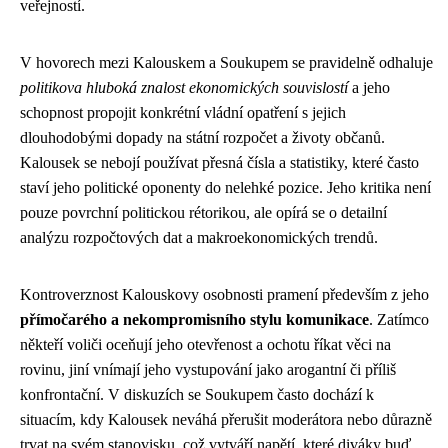
veřejností.
V hovorech mezi Kalouskem a Soukupem se pravidelně odhaluje
politikova hluboká znalost ekonomických souvislostí
a jeho
schopnost propojit konkrétní vládní opatření s jejich
dlouhodobými dopady na státní rozpočet a životy občanů.
Kalousek se nebojí používat přesná čísla a statistiky, které často
staví jeho politické oponenty do nelehké pozice. Jeho kritika není
pouze povrchní politickou rétorikou, ale opírá se o detailní
analýzu rozpočtových dat a makroekonomických trendů.
Kontroverznost Kalouskovy osobnosti pramení především z jeho
přímočarého a nekompromisního stylu komunikace
. Zatímco
někteří voliči oceňují jeho otevřenost a ochotu říkat věci na
rovinu, jiní vnímají jeho vystupování jako arogantní či příliš
konfrontační. V diskuzích se Soukupem často dochází k
situacím, kdy Kalousek neváhá přerušit moderátora nebo důrazně
trvat na svém stanovisku, což vytváří napětí, které diváky buď