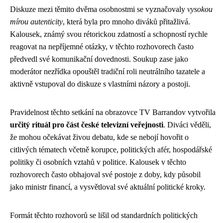
Diskuze mezi těmito dvěma osobnostmi se vyznačovaly
vysokou
mírou autenticity
, která byla pro mnoho diváků přitažlivá.
Kalousek, známý svou rétorickou zdatností a schopností rychle
reagovat na nepříjemné otázky, v těchto rozhovorech často
předvedl své komunikační dovednosti. Soukup zase jako
moderátor nezřídka opouštěl tradiční roli neutrálního tazatele a
aktivně vstupoval do diskuze s vlastními názory a postoji.
Pravidelnost těchto setkání na obrazovce TV Barrandov vytvořila
určitý rituál pro část české televizní veřejnosti
. Diváci věděli,
že mohou očekávat živou debatu, kde se nebojí hovořit o
citlivých tématech včetně korupce, politických afér, hospodářské
politiky či osobních vztahů v politice. Kalousek v těchto
rozhovorech často obhajoval své postoje z doby, kdy působil
jako ministr financí, a vysvětloval své aktuální politické kroky.
Formát těchto rozhovorů se lišil od standardních politických