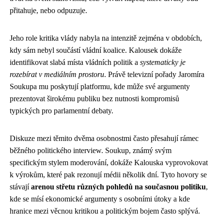
přitahuje, nebo odpuzuje.
Jeho role kritika vlády nabyla na intenzitě zejména v obdobích,
kdy sám nebyl součástí vládní koalice. Kalousek dokáže
identifikovat slabá místa vládních politik a
systematicky je
rozebírat v mediálním prostoru
. Právě televizní pořady Jaromíra
Soukupa mu poskytují platformu, kde může své argumenty
prezentovat širokému publiku bez nutnosti kompromisů
typických pro parlamentní debaty.
Diskuze mezi těmito dvěma osobnostmi často přesahují rámec
běžného politického interview. Soukup, známý svým
specifickým stylem moderování, dokáže Kalouska vyprovokovat
k výrokům, které pak rezonují médii několik dní. Tyto hovory se
stávají
arenou střetu různých pohledů na současnou politiku
,
kde se mísí ekonomické argumenty s osobními útoky a kde
hranice mezi věcnou kritikou a politickým bojem často splývá.