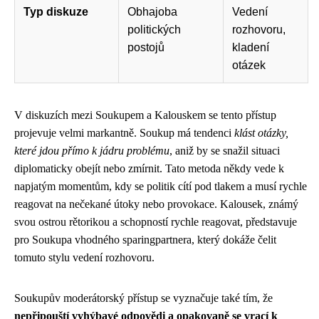
Typ diskuze
Obhajoba
Vedení
politických
rozhovoru,
postojů
kladení
otázek
V diskuzích mezi Soukupem a Kalouskem se tento přístup
projevuje velmi markantně. Soukup má tendenci
klást otázky,
které jdou přímo k jádru problému
, aniž by se snažil situaci
diplomaticky obejít nebo zmírnit. Tato metoda někdy vede k
napjatým momentům, kdy se politik cítí pod tlakem a musí rychle
reagovat na nečekané útoky nebo provokace. Kalousek, známý
svou ostrou rětorikou a schopností rychle reagovat, představuje
pro Soukupa vhodného sparingpartnera, který dokáže čelit
tomuto stylu vedení rozhovoru.
Soukupův moderátorský přístup se vyznačuje také tím, že
nepřipouští vyhýbavé odpovědi a opakovaně se vrací k