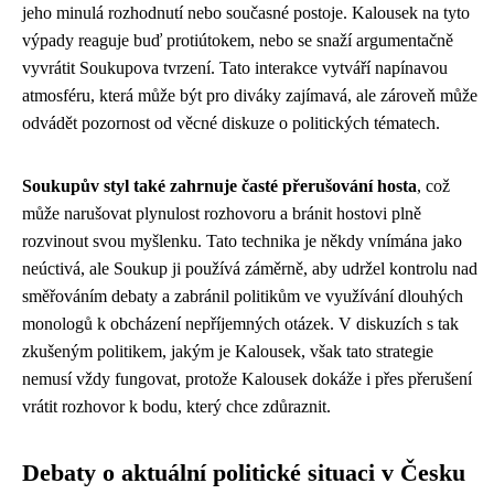
jeho minulá rozhodnutí nebo současné postoje. Kalousek na tyto
výpady reaguje buď protiútokem, nebo se snaží argumentačně
vyvrátit Soukupova tvrzení. Tato interakce vytváří napínavou
atmosféru, která může být pro diváky zajímavá, ale zároveň může
odvádět pozornost od věcné diskuze o politických tématech.
Soukupův styl také zahrnuje časté přerušování hosta
, což
může narušovat plynulost rozhovoru a bránit hostovi plně
rozvinout svou myšlenku. Tato technika je někdy vnímána jako
neúctivá, ale Soukup ji používá záměrně, aby udržel kontrolu nad
směřováním debaty a zabránil politikům ve využívání dlouhých
monologů k obcházení nepříjemných otázek. V diskuzích s tak
zkušeným politikem, jakým je Kalousek, však tato strategie
nemusí vždy fungovat, protože Kalousek dokáže i přes přerušení
vrátit rozhovor k bodu, který chce zdůraznit.
Debaty o aktuální politické situaci v Česku