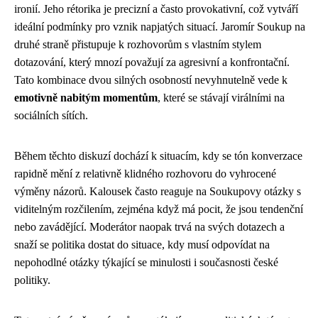
ironií. Jeho rétorika je precizní a často provokativní, což vytváří
ideální podmínky pro vznik napjatých situací. Jaromír Soukup na
druhé straně přistupuje k rozhovorům s vlastním stylem
dotazování, který mnozí považují za agresivní a konfrontační.
Tato kombinace dvou silných osobností nevyhnutelně vede k
emotivně nabitým momentům
, které se stávají virálními na
sociálních sítích.
Během těchto diskuzí dochází k situacím, kdy se tón konverzace
rapidně mění z relativně klidného rozhovoru do vyhrocené
výměny názorů. Kalousek často reaguje na Soukupovy otázky s
viditelným rozčilením, zejména když má pocit, že jsou tendenční
nebo zavádějící. Moderátor naopak trvá na svých dotazech a
snaží se politika dostat do situace, kdy musí odpovídat na
nepohodlné otázky týkající se minulosti i současnosti české
politiky.