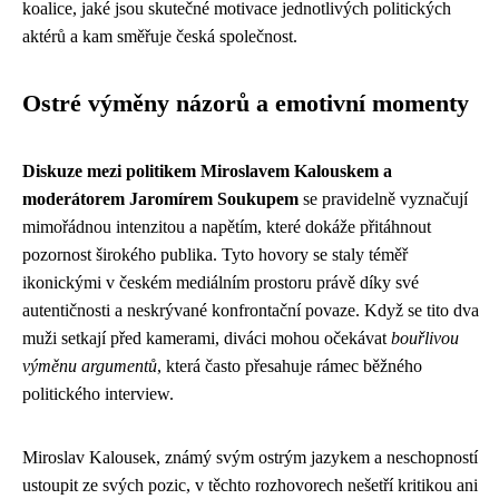
koalice, jaké jsou skutečné motivace jednotlivých politických
aktérů a kam směřuje česká společnost.
Ostré výměny názorů a emotivní momenty
Diskuze mezi politikem Miroslavem Kalouskem a
moderátorem Jaromírem Soukupem
se pravidelně vyznačují
mimořádnou intenzitou a napětím, které dokáže přitáhnout
pozornost širokého publika. Tyto hovory se staly téměř
ikonickými v českém mediálním prostoru právě díky své
autentičnosti a neskrývané konfrontační povaze. Když se tito dva
muži setkají před kamerami, diváci mohou očekávat
bouřlivou
výměnu argumentů
, která často přesahuje rámec běžného
politického interview.
Miroslav Kalousek, známý svým ostrým jazykem a neschopností
ustoupit ze svých pozic, v těchto rozhovorech nešetří kritikou ani