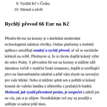
Využití Kč v Česku
Shrnutí a závěr
Rychlý převod 66 Eur na Kč
Přenést 66 eur na koruny je s dnešními moderními
technologiemi otázkou chvilky. Online platformy a mobilní
aplikace umožňují
snadný a rychlý převod
, ať už se nacházíte
kdekoli na světě. Představte si, že si chcete dopřát krásný výlet
do srdce Prahy. S převodem 66 eur na koruny si můžete užít
lahodnou večeři v tradiční české restauraci, dopřát si osvěžující
pivo na Staroměstském náměstí a ještě vám zbyde na suvenýry
pro vaše blízké. Nebo si můžete splnit sen a pořídit si krásný
kousek do vašeho šatníku z některého z pražských butiků.
Možností, jak využít převedené peníze, je nespočet
a záleží jen
na vás, jak si je užijete. Neodkládejte své sny na později a
udělejte si radost ještě dnes.