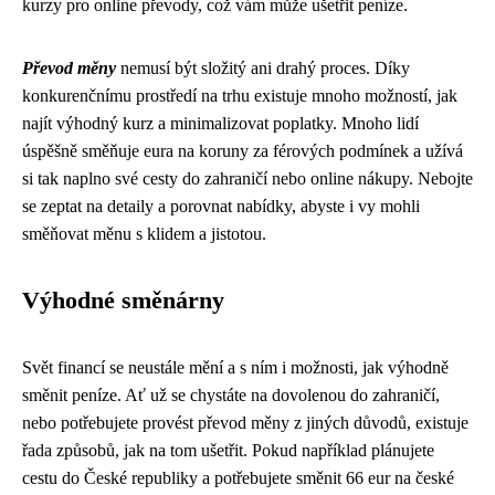
kurzy pro online převody, což vám může ušetřit peníze.
Převod měny
nemusí být složitý ani drahý proces. Díky
konkurenčnímu prostředí na trhu existuje mnoho možností, jak
najít výhodný kurz a minimalizovat poplatky. Mnoho lidí
úspěšně směňuje eura na koruny za férových podmínek a užívá
si tak naplno své cesty do zahraničí nebo online nákupy. Nebojte
se zeptat na detaily a porovnat nabídky, abyste i vy mohli
směňovat měnu s klidem a jistotou.
Výhodné směnárny
Svět financí se neustále mění a s ním i možnosti, jak výhodně
směnit peníze. Ať už se chystáte na dovolenou do zahraničí,
nebo potřebujete provést převod měny z jiných důvodů, existuje
řada způsobů, jak na tom ušetřit. Pokud například plánujete
cestu do České republiky a potřebujete směnit 66 eur na české