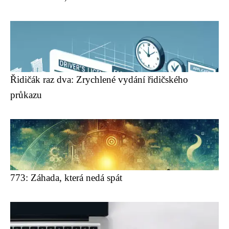
Řidičák raz dva: Zrychlené vydání řidičského
průkazu
773: Záhada, která nedá spát