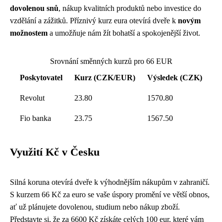
dovolenou snů
, nákup kvalitních produktů nebo investice do
vzdělání a zážitků. Příznivý kurz eura otevírá dveře k
novým
možnostem
a umožňuje nám žít bohatší a spokojenější život.
Srovnání směnných kurzů pro 66 EUR
Poskytovatel
Kurz (CZK/EUR)
Výsledek (CZK)
Revolut
23.80
1570.80
Fio banka
23.75
1567.50
Využití Kč v Česku
Silná koruna otevírá dveře k výhodnějším nákupům v zahraničí.
S kurzem 66 Kč za euro se vaše úspory promění ve větší obnos,
ať už plánujete dovolenou, studium nebo nákup zboží.
Představte si, že za 6600 Kč získáte celých 100 eur, které vám