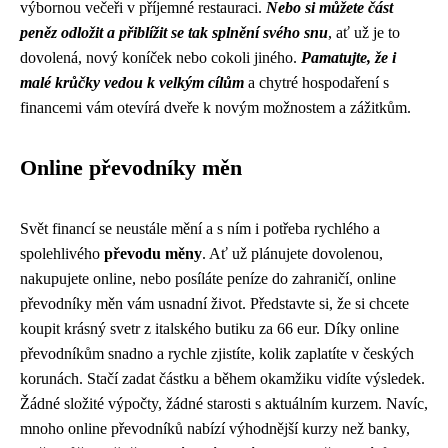
výbornou večeři v příjemné restauraci.
Nebo si můžete část
peněz odložit a přiblížit se tak splnění svého snu
, ať už je to
dovolená, nový koníček nebo cokoli jiného.
Pamatujte, že i
malé krůčky vedou k velkým cílům
a chytré hospodaření s
financemi vám otevírá dveře k novým možnostem a zážitkům.
Online převodníky měn
Svět financí se neustále mění a s ním i potřeba rychlého a
spolehlivého
převodu měny
. Ať už plánujete dovolenou,
nakupujete online, nebo posíláte peníze do zahraničí, online
převodníky měn vám usnadní život. Představte si, že si chcete
koupit krásný svetr z italského butiku za 66 eur. Díky online
převodníkům snadno a rychle zjistíte, kolik zaplatíte v českých
korunách. Stačí zadat částku a během okamžiku vidíte výsledek.
Žádné složité výpočty, žádné starosti s aktuálním kurzem. Navíc,
mnoho online převodníků nabízí výhodnější kurzy než banky,