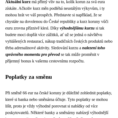
Aktuální kurz
má přímý vliv na to, kolik korun za svá eura
získáte. Ačkoliv kurz měn podléhá neustálým výkyvům, i ty
mohou hrát ve váš prospěch. Představte si například, že se
chystáte na dovolenou do České republiky a kurz koruny vůči
euru zrovna příznivě klesl. Díky
výhodnějšímu kurzu
si tak
budete moci dopřát více zážitků, ať už se jedná o návštěvu
vyhlášených restaurací, nákup tradičních českých produktů nebo
třeba adrenalinové aktivity. Sledování kurzu a
nalezení toho
správného momentu pro převod
se tak může proměnit v
příjemný bonus k vašemu cestovnímu rozpočtu.
Poplatky za směnu
Při směně 66 eur na české koruny je důležité zohlednit poplatky,
které si banka nebo směnárna účtuje. Tyto poplatky se mohou
lišit, proto je vždy výhodné porovnat si nabídky od více
poskytovatelů. Některé banky a směnárny nabízejí výhodnější