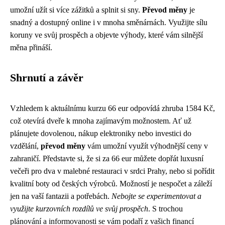
umožní užít si více zážitků a splnit si sny.
Převod měny
je
snadný a dostupný online i v mnoha směnárnách. Využijte sílu
koruny ve svůj prospěch a objevte výhody, které vám silnější
měna přináší.
Shrnutí a závěr
Vzhledem k aktuálnímu kurzu 66 eur odpovídá zhruba 1584 Kč,
což otevírá dveře k mnoha zajímavým možnostem. Ať už
plánujete dovolenou, nákup elektroniky nebo investici do
vzdělání,
převod měny
vám umožní využít výhodnější ceny v
zahraničí. Představte si, že si za 66 eur můžete dopřát luxusní
večeři pro dva v malebné restauraci v srdci Prahy, nebo si pořídit
kvalitní boty od českých výrobců. Možností je nespočet a záleží
jen na vaší fantazii a potřebách.
Nebojte se experimentovat a
využijte kurzovních rozdílů ve svůj prospěch
. S trochou
plánování a informovanosti se vám podaří z vašich financí