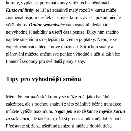
koruny, vyplatí se porovnat kurzy v různých směnárnách.
Kurzovní lístky
se liší a i zdánlivě malý rozdíl v kurzu může
znamenat úsporu desítek či stovek korun, zvlášť pokud měníte
větší obnos.
Online srovnávače
vám usnadní hledání té
nejvýhodnější nabídky a ušetří čas i peníze. Díky nim snadno
najdete směnárnu s nejlepším kurzem a poplatky. Nebojte se
experimentovat a hledat nové možnosti. S trochou snahy a
plánování můžete směnit své peníze výhodně a užít si tak více
finanční svobody pro své další plány a sny.
Tipy pro výhodnější směnu
Měnit 66 eur na české koruny se může zdát jako banální
záležitost, ale s trochou snahy i z této zdánlivě běžné transakce
můžete vytěžit maximum.
Nejde jen o to získat co nejvíce korun
za vaše eura
, ale také o to, užít si proces a mít z něj dobrý pocit.
Představte si, že za ušetřené peníze si můžete dopřát třeba