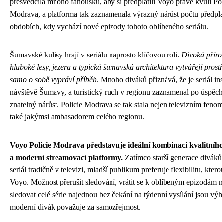
přesvědčila mnoho fanoušků, aby si předplatili Voyo právě kvůli Pol
Modrava, a platforma tak zaznamenala výrazný nárůst počtu předpla
obdobích, kdy vychází nové epizody tohoto oblíbeného seriálu.
Šumavské kulisy hrají v seriálu naprosto klíčovou roli.
Divoká příro
hluboké lesy, jezera a typická šumavská architektura vytvářejí prostř
samo o sobě vypráví příběh
. Mnoho diváků přiznává, že je seriál in
návštěvě Šumavy, a turistický ruch v regionu zaznamenal po úspěch
znatelný nárůst. Policie Modrava se tak stala nejen televizním feno
také jakýmsi ambasadorem celého regionu.
Voyo Policie Modrava představuje ideální kombinaci kvalitníh
a moderní streamovací platformy.
Zatímco starší generace diváků
seriál tradičně v televizi, mladší publikum preferuje flexibilitu, ktero
Voyo. Možnost přerušit sledování, vrátit se k oblíbeným epizodám 
sledovat celé série najednou bez čekání na týdenní vysílání jsou výh
moderní divák považuje za samozřejmost.