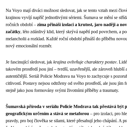
Na Voyo mají diváci možnost sledovat, jak se tento vztah mezi člo
krajinou vyvíjí napříč jednotlivými sériemi. Šumava se mění se stří
ročních období –
zima přináší izolaci a krutost, jaro naději a no
začátky
, léto zdánlivý klid, který skrývá napětí pod povrchem, a p
melancholii a rozklad. Každé roční období přináší do příběhu novou
nový emocionální rozměr.
Je fascinující sledovat, jak
krajina ovlivňuje charaktery postav
. Lidé
takovém prostředí jsou jiní – tvrdší, uzavřenější, ale zároveň hlubší 
autentičtější. Seriál Policie Modrava na Voyo to zachycuje s pozor
citlivostí. Postavy nejsou odtrženy od svého prostředí, ale jsou jím
stejně jako jsou formovány svými životními příběhy a traumaty.
Šumavská příroda v seriálu Policie Modrava tak přestává být
geografickým určením a stává se metaforou
– pro izolaci, pro hl
pravdy, pro boj člověka se silami, které přesahují jeho chápání. A pr