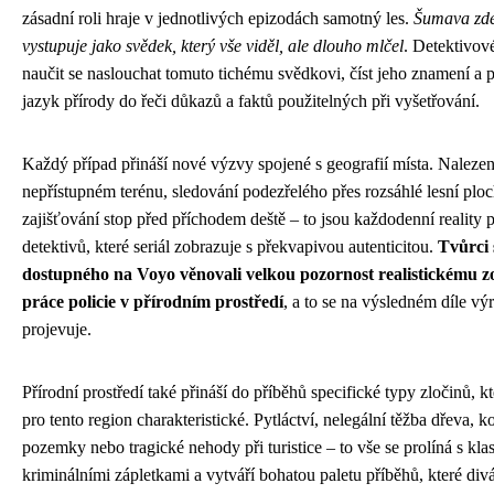
zásadní roli hraje v jednotlivých epizodách samotný les.
Šumava zd
vystupuje jako svědek, který vše viděl, ale dlouho mlčel
. Detektivov
naučit se naslouchat tomuto tichému svědkovi, číst jeho znamení a p
jazyk přírody do řeči důkazů a faktů použitelných při vyšetřování.
Každý případ přináší nové výzvy spojené s geografií místa. Nalezení
nepřístupném terénu, sledování podezřelého přes rozsáhlé lesní plo
zajišťování stop před příchodem deště – to jsou každodenní reality 
detektivů, které seriál zobrazuje s překvapivou autenticitou.
Tvůrci 
dostupného na Voyo věnovali velkou pozornost realistickému z
práce policie v přírodním prostředí
, a to se na výsledném díle vý
projevuje.
Přírodní prostředí také přináší do příběhů specifické typy zločinů, kt
pro tento region charakteristické. Pytláctví, nelegální těžba dřeva, k
pozemky nebo tragické nehody při turistice – to vše se prolíná s kla
kriminálními zápletkami a vytváří bohatou paletu příběhů, které div