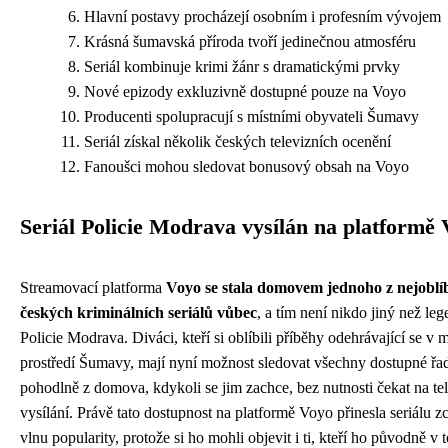
Hlavní postavy procházejí osobním i profesním vývojem
Krásná šumavská příroda tvoří jedinečnou atmosféru
Seriál kombinuje krimi žánr s dramatickými prvky
Nové epizody exkluzivně dostupné pouze na Voyo
Producenti spolupracují s místními obyvateli Šumavy
Seriál získal několik českých televizních ocenění
Fanoušci mohou sledovat bonusový obsah na Voyo
Seriál Policie Modrava vysílán na platformě
Streamovací platforma
Voyo se stala domovem jednoho z nejoblí
českých kriminálních seriálů vůbec
, a tím není nikdo jiný než leg
Policie Modrava. Diváci, kteří si oblíbili příběhy odehrávající se v
prostředí Šumavy, mají nyní možnost sledovat všechny dostupné řa
pohodlně z domova, kdykoli se jim zachce, bez nutnosti čekat na tel
vysílání. Právě tato dostupnost na platformě Voyo přinesla seriálu 
vlnu popularity, protože si ho mohli objevit i ti, kteří ho původně v t