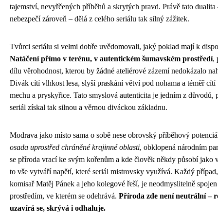
tajemství, nevyřčených příběhů a skrytých pravd. Právě tato dualita 
nebezpečí zároveň – dělá z celého seriálu tak silný zážitek.
Tvůrci seriálu si velmi dobře uvědomovali, jaký poklad mají k dispo
Natáčení přímo v terénu, v autentickém šumavském prostředí
,
dílu věrohodnost, kterou by žádné ateliérové zázemí nedokázalo nah
Divák cítí vlhkost lesa, slyší praskání větví pod nohama a téměř cítí
mechu a pryskyřice. Tato smyslová autenticita je jedním z důvodů, p
seriál získal tak silnou a věrnou diváckou základnu.
Modrava jako místo sama o sobě nese obrovský příběhový potenciá
osada uprostřed chráněné krajinné oblasti
, obklopená národním pa
se příroda vrací ke svým kořenům a kde člověk někdy působí jako v
to vše vytváří napětí, které seriál mistrovsky využívá. Každý případ,
komisař Matěj Pánek a jeho kolegové řeší, je neodmyslitelně spojen
prostředím, ve kterém se odehrává.
Příroda zde není neutrální – r
uzavírá se, skrývá i odhaluje.