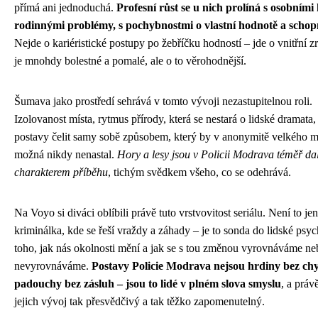
přímá ani jednoduchá.
Profesní růst se u nich prolíná s osobními 
rodinnými problémy, s pochybnostmi o vlastní hodnotě a schop
Nejde o kariéristické postupy po žebříčku hodností – jde o vnitřní zr
je mnohdy bolestné a pomalé, ale o to věrohodnější.
Šumava jako prostředí sehrává v tomto vývoji nezastupitelnou roli.
Izolovanost místa, rytmus přírody, která se nestará o lidské dramata,
postavy čelit samy sobě způsobem, který by v anonymitě velkého m
možná nikdy nenastal.
Hory a lesy jsou v Policii Modrava téměř da
charakterem příběhu
, tichým svědkem všeho, co se odehrává.
Na Voyo si diváci oblíbili právě tuto vrstvovitost seriálu. Není to jen
kriminálka, kde se řeší vraždy a záhady – je to sonda do lidské psyc
toho, jak nás okolnosti mění a jak se s tou změnou vyrovnáváme ne
nevyrovnáváme.
Postavy Policie Modrava nejsou hrdiny bez ch
padouchy bez zásluh – jsou to lidé v plném slova smyslu
, a práv
jejich vývoj tak přesvědčivý a tak těžko zapomenutelný.