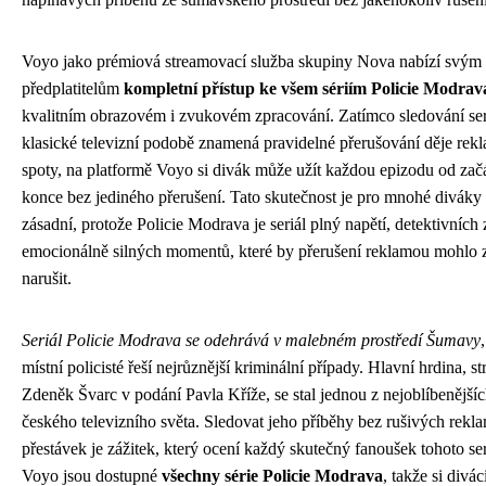
Voyo jako prémiová streamovací služba skupiny Nova nabízí svým
předplatitelům
kompletní přístup ke všem sériím Policie Modrav
kvalitním obrazovém i zvukovém zpracování. Zatímco sledování ser
klasické televizní podobě znamená pravidelné přerušování děje rek
spoty, na platformě Voyo si divák může užít každou epizodu od zač
konce bez jediného přerušení. Tato skutečnost je pro mnohé diváky
zásadní, protože Policie Modrava je seriál plný napětí, detektivních 
emocionálně silných momentů, které by přerušení reklamou mohlo 
narušit.
Seriál Policie Modrava se odehrává v malebném prostředí Šumavy
místní policisté řeší nejrůznější kriminální případy. Hlavní hrdina, st
Zdeněk Švarc v podání Pavla Kříže, se stal jednou z nejoblíbenější
českého televizního světa. Sledovat jeho příběhy bez rušivých rekl
přestávek je zážitek, který ocení každý skutečný fanoušek tohoto se
Voyo jsou dostupné
všechny série Policie Modrava
, takže si divá