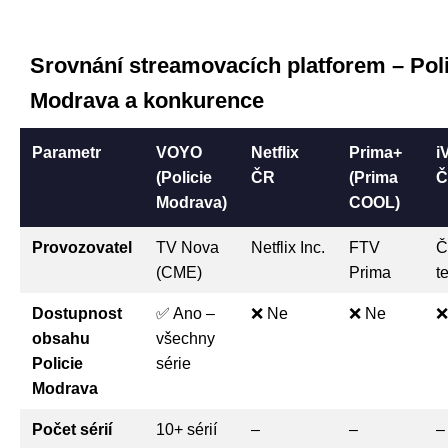
Srovnání streamovacích platforem – Poli
Modrava a konkurence
Parametr
VOYO
Netflix
Prima+
i
(Policie
ČR
(Prima
Č
Modrava)
COOL)
Provozovatel
TV Nova
Netflix Inc.
FTV
Č
(CME)
Prima
t
Dostupnost
✅ Ano –
❌ Ne
❌ Ne
❌
obsahu
všechny
Policie
série
Modrava
Počet sérií
10+ sérií
–
–
–