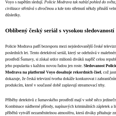
Voyo s napětím sledují.
Policie Modrava tak nabízí pohled do světa,
civilizace střetává s divočinou
a kde toto střetnutí někdy přináší vel
důsledky.
Oblíbený český seriál s vysokou sledovaností
Policie Modrava patří bezesporu mezi nejsledovanější české televizn
posledních let. Tento detektivní seriál, který se odehrává v malebné
prostředí Šumavy, si získal srdce milionů diváků napříč celou repub
jeho popularita s každou novou řadou jen roste.
Sledovanost Polici
Modrava na platformě Voyo dosahuje rekordních čísel
, což jas
dokazuje, že česká televizní tvorba dokáže konkurovat i zahraniční
produkcím, které v současné době zaplavují streamovací trhy.
Příběhy detektivů z šumavského prostředí mají v sobě něco jedineč
Kombinace nádherné přírody, napínavých kriminálních zápletek a l
příběhů vytváří nezaměnitelnou atmosféru, která diváky přitahuje z