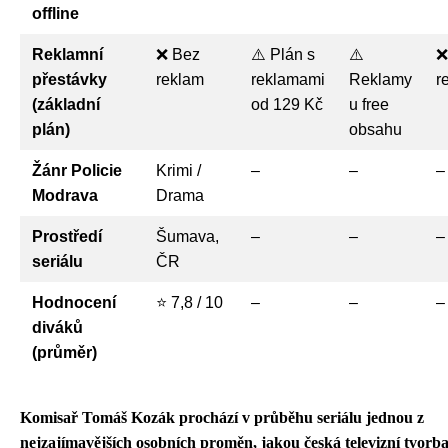
offline
Reklamní
❌ Bez
⚠️ Plán s
⚠️
❌
přestávky
reklam
reklamami
Reklamy
r
(základní
od 129 Kč
u free
plán)
obsahu
Žánr Policie
Krimi /
–
–
–
Modrava
Drama
Prostředí
Šumava,
–
–
–
seriálu
ČR
Hodnocení
⭐ 7,8 / 10
–
–
–
diváků
(průměr)
Komisař Tomáš Kozák prochází v průběhu seriálu jednou z
nejzajímavějších osobních proměn, jakou česká televizní tvorba