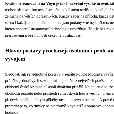
Kvalita streamování na Voyo je také na velmi vysoké úrovni
, t
mohou sledovat šumavské scenérie v krásném rozlišení, které plně 
zejména na větších obrazovkách. Každý záběr na přírodu, každá det
scéna i každý emocionální moment jsou podány v té nejlepší možné 
kterou moderní streamovací technologie umožňuje. To vše bez rekl
přerušování a bez nutnosti čekat na vysílací čas.
Hlavní postavy procházejí osobním i profesn
vývojem
Sledovat, jak se jednotlivé postavy v seriálu Policie Modrava vyvíjej
průběhu jednotlivých sezón, patří k jedněm z největších potěšení, kt
oblíbený český kriminální seriál divákům přináší. Nejde jen o to, že
okolnosti případů nebo prostředí šumavských lesů a vesnic – mění s
především lidé, kteří tyto příběhy nesou na svých bedrech. A právě 
proměna je to, co diváky na platformě Voyo drží u obrazovek hodin
hodinou.