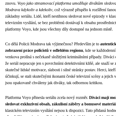
znovu.
Voyo jako streamovací platforma umožňuje divákům sledovat
Modrava kdykoliv a kdekoliv
, což výrazně přispělo k rozšíření fan
základny seriálu. Lidé, kteří nestihnou sledovat nové epizody v kla
televizním vysílání, se bez problémů dostávají k obsahu prostřednic
platformy Voyo, kde jsou všechny díly dostupné na jednom místě.
Co dělá Policii Modrava tak výjimečnou? Především je to
autentic
zobrazení práce policistů v odlehlém regionu
, kde se každodenní 
venkova prolíná s nečekaně složitými kriminálními případy. Diváci 
že seriál nepracuje jen s povrchními detektivními klišé, ale snaží se 
skutečné lidské motivace, slabosti i silné stránky postav. Herci, kteří
účinkují, se stali skutečnými ikonami české televizní scény a jejich
jsou opakovaně chváleny jak diváky, tak odbornou kritikou.
Platforma Voyo přinesla seriálu zcela nový rozměr.
Diváci mají mo
sledovat exkluzivní obsah, zákulisní záběry a bonusové materiá
klasickém televizním vysílání nejsou k dispozici. Tato přidaná hodn