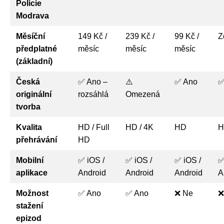
Policie
Modrava
Měsíční
149 Kč /
239 Kč /
99 Kč /
Z
předplatné
měsíc
měsíc
měsíc
(základní)
Česká
✅ Ano –
⚠️
✅ Ano
✅
originální
rozsáhlá
Omezená
tvorba
Kvalita
HD / Full
HD / 4K
HD
H
přehrávání
HD
Mobilní
✅ iOS /
✅ iOS /
✅ iOS /
✅
aplikace
Android
Android
Android
A
Možnost
✅ Ano
✅ Ano
❌ Ne
❌
stažení
epizod