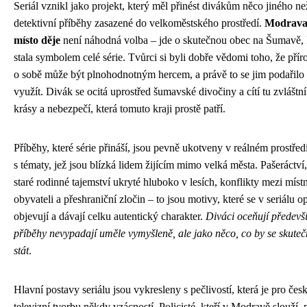
Seriál vznikl jako projekt, který měl přinést divákům něco jiného ne
detektivní příběhy zasazené do velkoměstského prostředí.
Modrava
místo děje
není náhodná volba – jde o skutečnou obec na Šumavě, 
stala symbolem celé série. Tvůrci si byli dobře vědomi toho, že pří
o sobě může být plnohodnotným hercem, a právě to se jim podařilo
využít. Divák se ocitá uprostřed šumavské divočiny a cítí tu zvláštn
krásy a nebezpečí, která tomuto kraji prostě patří.
Příběhy, které série přináší, jsou pevně ukotveny v reálném prostředí
s tématy, jež jsou blízká lidem žijícím mimo velká města. Pašeráctví,
staré rodinné tajemství ukryté hluboko v lesích, konflikty mezi míst
obyvateli a přeshraniční zločin – to jsou motivy, které se v seriálu 
objevují a dávají celku autentický charakter.
Diváci oceňují předevší
příběhy nevypadají uměle vymyšleně, ale jako něco, co by se skute
stát
.
Hlavní postavy seriálu jsou vykresleny s pečlivostí, která je pro čes
televizní tvorbu někdy vzácností. Policisté, kteří v Modravě slouží, 