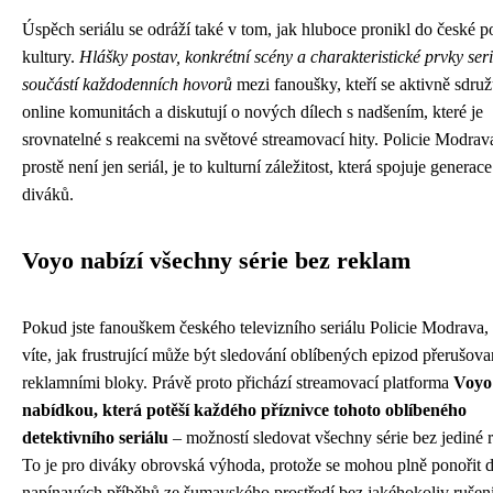
Úspěch seriálu se odráží také v tom, jak hluboce pronikl do české p
kultury.
Hlášky postav, konkrétní scény a charakteristické prvky seri
součástí každodenních hovorů
mezi fanoušky, kteří se aktivně sdruž
online komunitách a diskutují o nových dílech s nadšením, které je
srovnatelné s reakcemi na světové streamovací hity. Policie Modra
prostě není jen seriál, je to kulturní záležitost, která spojuje genera
diváků.
Voyo nabízí všechny série bez reklam
Pokud jste fanouškem českého televizního seriálu Policie Modrava, 
víte, jak frustrující může být sledování oblíbených epizod přerušov
reklamními bloky. Právě proto přichází streamovací platforma
Voyo
nabídkou, která potěší každého příznivce tohoto oblíbeného
detektivního seriálu
– možností sledovat všechny série bez jediné 
To je pro diváky obrovská výhoda, protože se mohou plně ponořit 
napínavých příběhů ze šumavského prostředí bez jakéhokoliv rušení