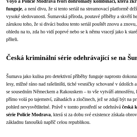
Voyo a Policie Modrava tvoří dohromady kombinaci, která zkr
funguje
, a není divu, že si tento seriál na streamovací platformě drží
vysoké sledovanosti. Šumavská příroda, poutavé příběhy a skvělí he
zárukou toho, že si diváci budou tento seriál pouštět znovu a znovu,
ohledu na to, zda ho vidí poprvé nebo se k němu vracejí jako k sta
příteli.
Česká kriminální série odehrávající se na Š
Šumava jako kulisa pro detektivní příběhy funguje naprosto dokona
lesy, mlžné ráno nad rašeliništi, tiché vesničky schované v údolích a
se sousedním Německem a Rakouskem – to vše vytváří atmosféru, 
přímo volá po tajemství, záhadách a zločinech, jež se zdají být na p
pohled nevysvětlitelné. Právě v tomto prostředí se odehrává
česká k
série Policie Modrava
, která si za dobu své existence získala obro
základnu fanoušků napříč celou republikou.