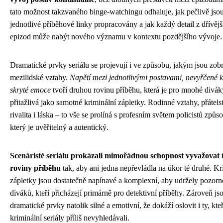
tato možnost takzvaného binge-watchingu odhaluje, jak pečlivě jso
jednotlivé příběhové linky propracovány a jak každý detail z dřívějš
epizod může nabýt nového významu v kontextu pozdějšího vývoje.
Dramatické prvky seriálu se projevují i ve způsobu, jakým jsou zob
mezilidské vztahy.
Napětí mezi jednotlivými postavami, nevyřčené k
skryté emoce
tvoří druhou rovinu příběhu, která je pro mnohé divák
přitažlivá jako samotné kriminální zápletky. Rodinné vztahy, přátelst
rivalita i láska – to vše se prolíná s profesním světem policistů způ
který je uvěřitelný a autentický.
Scenáristé seriálu prokázali mimořádnou schopnost vyvažovat 
roviny příběhu
tak, aby ani jedna nepřevládla na úkor té druhé. Kr
zápletky jsou dostatečně napínavé a komplexní, aby udržely pozorn
diváků, kteří přicházejí primárně pro detektivní příběhy. Zároveň js
dramatické prvky natolik silné a emotivní, že dokáží oslovit i ty, kteř
kriminální seriály příliš nevyhledávali.