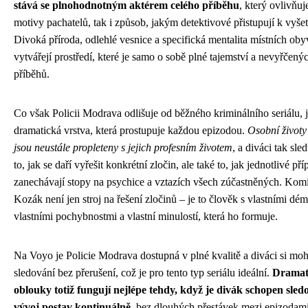
stává se plnohodnotným aktérem celého příběhu
, který ovlivňuj
motivy pachatelů, tak i způsob, jakým detektivové přistupují k vyšet
Divoká příroda, odlehlé vesnice a specifická mentalita místních oby
vytvářejí prostředí, které je samo o sobě plné tajemství a nevyřčený
příběhů.
Co však Policii Modrava odlišuje od běžného kriminálního seriálu, j
dramatická vrstva, která prostupuje každou epizodou.
Osobní životy
jsou neustále propleteny s jejich profesním životem
, a diváci tak sle
to, jak se daří vyřešit konkrétní zločin, ale také to, jak jednotlivé př
zanechávají stopy na psychice a vztazích všech zúčastněných. Kom
Kozák není jen stroj na řešení zločinů – je to člověk s vlastními dé
vlastními pochybnostmi a vlastní minulostí, která ho formuje.
Na Voyo je Policie Modrava dostupná v plné kvalitě a diváci si mo
sledování bez přerušení, což je pro tento typ seriálu ideální.
Dramat
oblouky totiž fungují nejlépe tehdy, když je divák schopen sled
vývoj postav kontinuálně
, bez dlouhých přestávek mezi epizodami