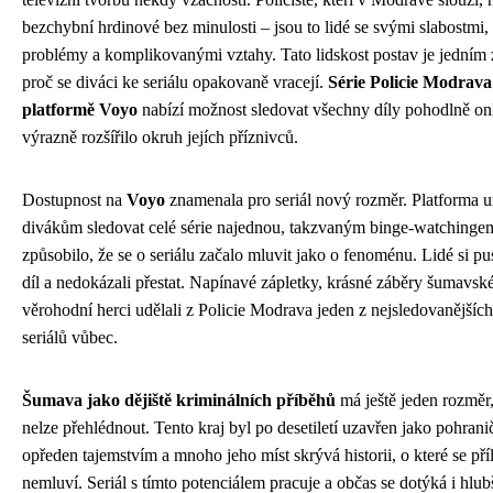
bezchybní hrdinové bez minulosti – jsou to lidé se svými slabostmi
problémy a komplikovanými vztahy. Tato lidskost postav je jedním
proč se diváci ke seriálu opakovaně vracejí.
Série Policie Modrava
platformě Voyo
nabízí možnost sledovat všechny díly pohodlně onl
výrazně rozšířilo okruh jejích příznivců.
Dostupnost na
Voyo
znamenala pro seriál nový rozměr. Platforma 
divákům sledovat celé série najednou, takzvaným binge-watchingem
způsobilo, že se o seriálu začalo mluvit jako o fenoménu. Lidé si pus
díl a nedokázali přestat. Napínavé zápletky, krásné záběry šumavské
věrohodní herci udělali z Policie Modrava jeden z nejsledovanějšíc
seriálů vůbec.
Šumava jako dějiště kriminálních příběhů
má ještě jeden rozměr,
nelze přehlédnout. Tento kraj byl po desetiletí uzavřen jako pohranič
opředen tajemstvím a mnoho jeho míst skrývá historii, o které se příl
nemluví. Seriál s tímto potenciálem pracuje a občas se dotýká i hlub