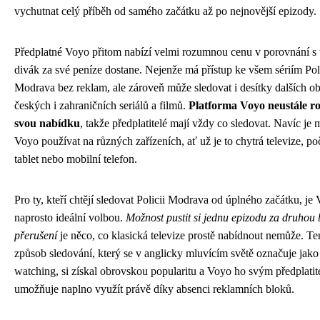
vychutnat celý příběh od samého začátku až po nejnovější epizody.
Předplatné Voyo přitom nabízí velmi rozumnou cenu v porovnání s 
divák za své peníze dostane. Nejenže má přístup ke všem sériím Pol
Modrava bez reklam, ale zároveň může sledovat i desítky dalších o
českých i zahraničních seriálů a filmů.
Platforma Voyo neustále ro
svou nabídku
, takže předplatitelé mají vždy co sledovat. Navíc je
Voyo používat na různých zařízeních, ať už je to chytrá televize, poč
tablet nebo mobilní telefon.
Pro ty, kteří chtějí sledovat Policii Modrava od úplného začátku, je
naprosto ideální volbou.
Možnost pustit si jednu epizodu za druhou 
přerušení
je něco, co klasická televize prostě nabídnout nemůže. Te
způsob sledování, který se v anglicky mluvícím světě označuje jako
watching, si získal obrovskou popularitu a Voyo ho svým předplati
umožňuje naplno využít právě díky absenci reklamních bloků.