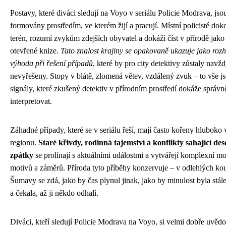
Postavy, které diváci sledují na Voyo v seriálu Policie Modrava, jso
formovány prostředím, ve kterém žijí a pracují. Místní policisté dok
terén, rozumí zvykům zdejších obyvatel a dokáží číst v přírodě jako
otevřené knize.
Tato znalost krajiny se opakovaně ukazuje jako rozh
výhoda při řešení případů
, které by pro city detektivy zůstaly navž
nevyřešeny. Stopy v blátě, zlomená větev, vzdálený zvuk – to vše j
signály, které zkušený detektiv v přírodním prostředí dokáže správn
interpretovat.
Záhadné případy, které se v seriálu řeší, mají často kořeny hluboko v
regionu.
Staré křivdy, rodinná tajemství a konflikty sahající dese
zpátky
se prolínají s aktuálními událostmi a vytvářejí komplexní m
motivů a záměrů. Příroda tyto příběhy konzervuje – v odlehlých ko
Šumavy se zdá, jako by čas plynul jinak, jako by minulost byla stál
a čekala, až ji někdo odhalí.
Diváci, kteří sledují Policie Modrava na Voyo, si velmi dobře uvědo