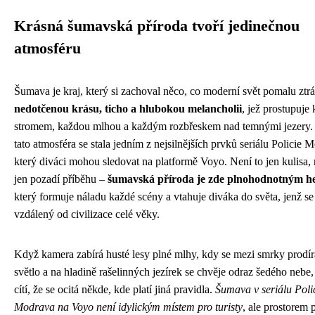
Krásná šumavská příroda tvoří jedinečnou
atmosféru
Šumava je kraj, který si zachoval něco, co moderní svět pomalu ztrá
nedotčenou krásu, ticho a hlubokou melancholii
, jež prostupuj
stromem, každou mlhou a každým rozbřeskem nad temnými jezery.
tato atmosféra se stala jedním z nejsilnějších prvků seriálu Policie 
který diváci mohou sledovat na platformě Voyo. Není to jen kulisa, 
jen pozadí příběhu –
šumavská příroda je zde plnohodnotným h
který formuje náladu každé scény a vtahuje diváka do světa, jenž se
vzdálený od civilizace celé věky.
Když kamera zabírá husté lesy plné mlhy, kdy se mezi smrky prodír
světlo a na hladině rašelinných jezírek se chvěje odraz šedého nebe,
cítí, že se ocitá někde, kde platí jiná pravidla.
Šumava v seriálu Poli
Modrava na Voyo není idylickým místem pro turisty
, ale prostorem