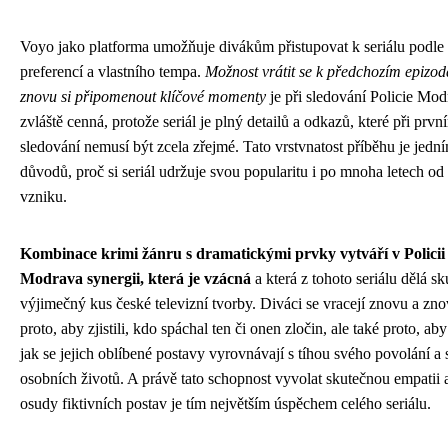
Voyo jako platforma umožňuje divákům přistupovat k seriálu podle 
preferencí a vlastního tempa.
Možnost vrátit se k předchozím epizo
znovu si připomenout klíčové momenty
je při sledování Policie Mod
zvláště cenná, protože seriál je plný detailů a odkazů, které při prvn
sledování nemusí být zcela zřejmé. Tato vrstvnatost příběhu je jedn
důvodů, proč si seriál udržuje svou popularitu i po mnoha letech od
vzniku.
Kombinace krimi žánru s dramatickými prvky vytváří v Policii
Modrava synergii, která je vzácná
a která z tohoto seriálu dělá s
výjimečný kus české televizní tvorby. Diváci se vracejí znovu a zn
proto, aby zjistili, kdo spáchal ten či onen zločin, ale také proto, aby
jak se jejich oblíbené postavy vyrovnávají s tíhou svého povolání a
osobních životů. A právě tato schopnost vyvolat skutečnou empatii 
osudy fiktivních postav je tím největším úspěchem celého seriálu.