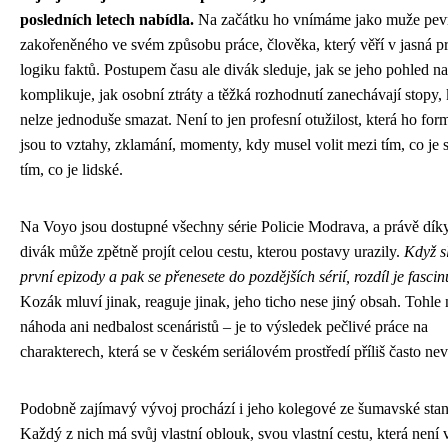
posledních letech nabídla.
Na začátku ho vnímáme jako muže pev
zakořeněného ve svém způsobu práce, člověka, který věří v jasná pr
logiku faktů. Postupem času ale divák sleduje, jak se jeho pohled na
komplikuje, jak osobní ztráty a těžká rozhodnutí zanechávají stopy, 
nelze jednoduše smazat. Není to jen profesní otužilost, která ho for
jsou to vztahy, zklamání, momenty, kdy musel volit mezi tím, co je 
tím, co je lidské.
Na Voyo jsou dostupné všechny série Policie Modrava, a právě dík
divák může zpětně projít celou cestu, kterou postavy urazily.
Když s
první epizody a pak se přenesete do pozdějších sérií, rozdíl je fascinu
Kozák mluví jinak, reaguje jinak, jeho ticho nese jiný obsah. Tohle 
náhoda ani nedbalost scenáristů – je to výsledek pečlivé práce na
charakterech, která se v českém seriálovém prostředí příliš často nev
Podobně zajímavý vývoj prochází i jeho kolegové ze šumavské stan
Každý z nich má svůj vlastní oblouk, svou vlastní cestu, která není