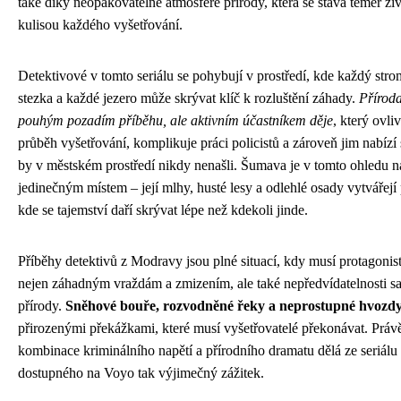
také díky neopakovatelné atmosféře přírody, která se stává téměř ži
kulisou každého vyšetřování.
Detektivové v tomto seriálu se pohybují v prostředí, kde každý stro
stezka a každé jezero může skrývat klíč k rozluštění záhady.
Příroda
pouhým pozadím příběhu, ale aktivním účastníkem děje
, který ovli
průběh vyšetřování, komplikuje práci policistů a zároveň jim nabízí 
by v městském prostředí nikdy nenašli. Šumava je v tomto ohledu n
jedinečným místem – její mlhy, husté lesy a odlehlé osady vytvářejí 
kde se tajemství daří skrývat lépe než kdekoli jinde.
Příběhy detektivů z Modravy jsou plné situací, kdy musí protagonist
nejen záhadným vraždám a zmizením, ale také nepředvídatelnosti s
přírody.
Sněhové bouře, rozvodněné řeky a neprostupné hvozd
přirozenými překážkami, které musí vyšetřovatelé překonávat. Právě
kombinace kriminálního napětí a přírodního dramatu dělá ze seriálu
dostupného na Voyo tak výjimečný zážitek.