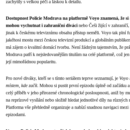
zachytily s velkou péčí a láskou k detailu.
Dostupnost Policie Modrava na platformě Voyo znamená, že si s
mohou vychutnat i zahraniční diváci
nebo Češi žijící v zahraničí,
jinak k českému televiznímu obsahu přístup neměli. Voyo tak plní f
jakéhosi mostu mezi českou televizní produkcí a globálním publikem
má zájem o kvalitní domácí tvorbu. Není žádným tajemstvím, že prá
Modrava patří k nejsledovanějším titulům na celé platformě, což jen
její mimořádnou popularitu.
Pro nové diváky, kteří se s tímto seriálem teprve seznamují, je
Voyo 
místem, kde začít
. Mohou si pustit první epizodu úplně od začátku a
celý příběh v jeho přirozené chronologické posloupnosti, aniž by mu
na reprízové vysílání nebo složitě hledat jednotlivé díly na různých 
Platforma vše přehledně organizuje a nabízí snadnou navigaci mezi 
epizodami.