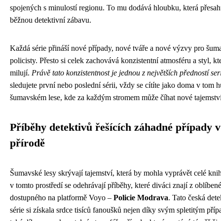
spojených s minulostí regionu. To mu dodává hloubku, která přesah
běžnou detektivní zábavu.
Každá série přináší nové případy, nové tváře a nové výzvy pro šum
policisty. Přesto si celek zachovává konzistentní atmosféru a styl, kt
milují.
Právě tato konzistentnost je jednou z největších předností ser
sledujete první nebo poslední sérii, vždy se cítíte jako doma v tom 
šumavském lese, kde za každým stromem může číhat nové tajemství
Příběhy detektivů řešících záhadné případy v
přírodě
Šumavské lesy skrývají tajemství, která by mohla vyprávět celé kni
v tomto prostředí se odehrávají příběhy, které diváci znají z oblíben
dostupného na platformě Voyo –
Policie Modrava
. Tato česká dete
série si získala srdce tisíců fanoušků nejen díky svým spletitým pří