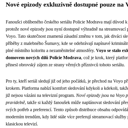
Nové epizody exkluzivně dostupné pouze na 
Fanoušci oblíbeného českého seriálu Policie Modrava mají důvod k 
protože nové epizody jsou nyní dostupné výhradně na streamovací 
Voyo. Tato skutečnost znamená zásadní změnu v tom, jak diváci sle
příběhy z malebného Šumavy, kde se odehrávají napínavé krimináln
plné místního koloritu a nezaměnitelné atmosféry.
Voyo se stalo ex
domovem nových dílů Policie Modrava
, což je krok, který platfo
přinesl obrovský zájem ze strany věrných příznivců tohoto seriálu.
Pro ty, kteří seriál sledují již od jeho počátků, je přechod na Voyo 
krokem. Platforma nabízí komfort sledování kdykoli a kdekoli, takž
již nejsou vázáni na televizní program.
Nové epizody jsou na Voyo 
pravidelně
, takže si každý fanoušek může naplánovat sledování pře
svých potřeb a preferencí. Tento způsob distribuce obsahu odpovíd
moderním trendům, kdy lidé stále více preferují streamovací služby
klasickou televizí.