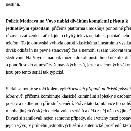
nestihli.
Policie Modrava na Voyo nabízí divákům kompletní přístup k
jednotlivým epizodám
, přičemž platforma umožňuje pohodlné pře
různých zařízeních, ať už jde o chytrý televizor, tablet, počítač neb
telefon. To je obrovská výhoda oproti klasickému lineárnímu vysílán
divák odkázán na pevně stanovený čas a nemohl si sám určovat te
sledování. Na Voyo si naopak může kdokoli pustit hned několik díl
a ponořit se do atmosféry šumavských lesů, jezer a tajemných zákout
jsou pro tento seriál tak typická.
Seriál samotný se točí kolem
vyšetřovacích případů policistů působ
Modravě
, přičemž kombinuje klasické kriminální zápletky s osobní
postav a nádhernou přírodní scenérií. Právě tato kombinace ho odliš
mnoha jiných českých detektivních seriálů a dělá z něj něco výjime
Diváci si zamilovali nejen samotné případy, ale i vztahy mezi posta
jejich vývoj v průběhu jednotlivých sérií a autentické prostředí, kte