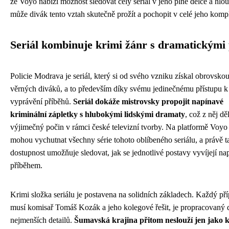
že Voyo nabízí možnost sledovat celý seriál v jeho plné délce a hlo
může divák tento vztah skutečně prožít a pochopit v celé jeho komp
Seriál kombinuje krimi žánr s dramatickými
Policie Modrava je seriál, který si od svého vzniku získal obrovsko
věrných diváků, a to především díky svému jedinečnému přístupu k
vyprávění příběhů.
Seriál dokáže mistrovsky propojit napínavé
kriminální zápletky s hlubokými lidskými dramaty
, což z něj dě
výjimečný počin v rámci české televizní tvorby. Na platformě Voyo 
mohou vychutnat všechny série tohoto oblíbeného seriálu, a právě t
dostupnost umožňuje sledovat, jak se jednotlivé postavy vyvíjejí na
příběhem.
Krimi složka seriálu je postavena na solidních základech. Každý pří
musí komisař Tomáš Kozák a jeho kolegové řešit, je propracovaný 
nejmenších detailů.
Šumavská krajina přitom neslouží jen jako ku