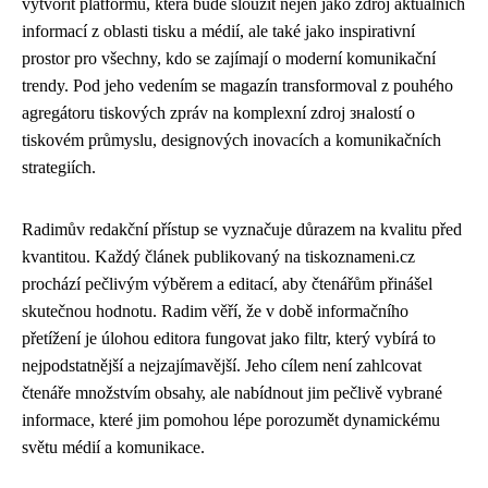
vytvořit platformu, která bude sloužit nejen jako zdroj aktuálních
informací z oblasti tisku a médií, ale také jako inspirativní
prostor pro všechny, kdo se zajímají o moderní komunikační
trendy. Pod jeho vedením se magazín transformoval z pouhého
agregátoru tiskových zpráv na komplexní zdroj знalostí o
tiskovém průmyslu, designových inovacích a komunikačních
strategiích.
Radimův redakční přístup se vyznačuje důrazem na kvalitu před
kvantitou. Každý článek publikovaný na tiskoznameni.cz
prochází pečlivým výběrem a editací, aby čtenářům přinášel
skutečnou hodnotu. Radim věří, že v době informačního
přetížení je úlohou editora fungovat jako filtr, který vybírá to
nejpodstatnější a nejzajímavější. Jeho cílem není zahlcovat
čtenáře množstvím obsahу, ale nabídnout jim pečlivě vybrané
informace, které jim pomohou lépe porozumět dynamickému
světu médií a komunikace.