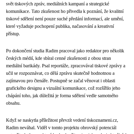
svět tiskových zpráv, mediálních kampaní a strategické
komunikace. Tato zkušenost ho přivedla k poznání, že kvalitní
tiskové sdělení není pouze suché předání informací, ale umění,
které vyžaduje pochopení publika, načasování a kreativní
přístup.
Po dokončení studia Radim pracoval jako redaktor pro několik
českých médií, kde sbíral cenné zkušenosti z obou stran
mediální barikády. Psal reportáže, zpracovával tiskové zprávy a
učil se rozpoznávat, co dělá zprávu skutečně hodnotnou a
zajímavou pro čtenáře. Postupně se začal věnovat i oblasti
grafického designu a vizuální komunikace, což rozšířilo jeho
chápání toho, jak důležitá je forma sdělení vedle samotného
obsahu.
Když se naskytla příležitost převzít vedení tiskoznameni.cz,
Radim neváhal. Viděl v tomto projektu obrovský potenciál