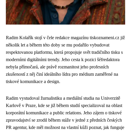
Radim Kolařík stojí v čele redakce magazínu tiskoznameni.cz již
několik let a během této doby se mu podařilo vybudovat
respektovanou platformu, která propojuje svět tradičního tisku s
moderními digitálními trendy. Jeho cesta k pozici šéfredaktora
nebyla přímočará, ale právě rozmanitost jeho profesních
zkušeností z něj činí ideálního lídra pro médium zaměřené na
tiskové komunikace a design.
Radim vystudoval žurnalistiku a mediální studia na Univerzitě
Karlově v Praze, kde se již během studií specializoval na oblast
korporátní komunikace a public relations. Jeho zájem o tiskové
zpravodajství se zrodil během stáže v jedné z předních českých
PR agentur, kde měl možnost na vlastní kůži poznat, jak funguje