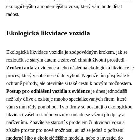
ekologičtějšího a modernějšího vozu, který vám bude dělat
radost.
Ekologická likvidace vozidla
Ekologická likvidace vozidla je zodpovědným krokem, jak se
rozloučit se starým autem a zároveň chránit životní prostředí.
Zrušení auta
z evidence a jeho následná ekologická likvidace je
proces, který v sobě nese řadu výhod. Nejenže tím přispíváte k
ochraně přírody, ale otevíráte si také cestu k novým možnostem.
Postup pro odhlášení vozidla z evidence
je dnes jednodušší
než kdy dříve a existuje mnoho specializovaných firem, které
vám s ním rády pomohou. Tyto firmy se postarají o ekologickou
likvidaci vašeho starého vozu v souladu se všemi předpisy a
nařízeními. Zbavíte se starostí s prodejem či likvidací vozu a
získáte prostor pro nové možnosti, ať už se jedná o pořízení
modernějšího a ekologičtějšího modelu, nebo o investici do