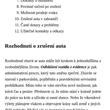
Doklady o odhlášení
Povinné ručení po zrušení
Možnosti prodeje vraku
Zrušení auta v zahraničí
Časté dotazy a problémy
Užitečné kontakty a odkazy
Rozhodnutí o zrušení auta
Rozhodnutí zbavit se auta může být krokem k jednoduššímu a
svobodnějšímu životu.
Odhlášení vozidla z evidence
je pak
administrativní proces, který tuto změnu zpečetí. Zbavíte se
starostí s parkováním, pojištěním a pravidelnými servisními
prohlídkami. Místo toho se vám otevřou nové možnosti, jak
trávit čas a peníze. Představte si, že místo stání v koloně jedete
do práce na kole a užíváte si ranní slunce. Nebo že víkendové
výlety plánujete vlakem a objevujete krásy naší země z jiných
úhlů pohledu. Možná vás to inspiruje k procházkám a