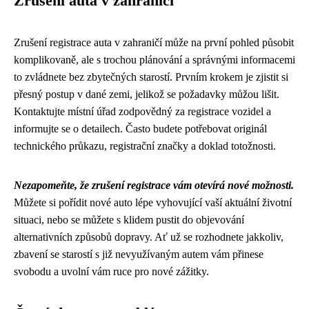
Zrušení auta v zahraničí
Zrušení registrace auta v zahraničí může na první pohled působit
komplikovaně, ale s trochou plánování a správnými informacemi
to zvládnete bez zbytečných starostí. Prvním krokem je zjistit si
přesný postup v dané zemi, jelikož se požadavky můžou lišit.
Kontaktujte místní úřad zodpovědný za registrace vozidel a
informujte se o detailech. Často budete potřebovat originál
technického průkazu, registrační značky a doklad totožnosti.
Nezapomeňte, že zrušení registrace vám otevírá nové možnosti.
Můžete si pořídit nové auto lépe vyhovující vaší aktuální životní
situaci, nebo se můžete s klidem pustit do objevování
alternativních způsobů dopravy. Ať už se rozhodnete jakkoliv,
zbavení se starostí s již nevyužívaným autem vám přinese
svobodu a uvolní vám ruce pro nové zážitky.