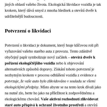
jiných oblastí vašeho života. Ekologická likvidace vozidla je tak
krokem, který dává smysl z mnoha hledisek a otevírá dveře k
udržitelnější budoucnosti.
Potvrzení o likvidaci
Potvrzení o likvidaci je dokument, který hraje klíčovou roli při
vyřazování vašeho starého auta z provozu. Tento zdánlivě
obyčejný papír symbolizuje nový začátek –
otevírá dveře k
pořízení ekologičtějšího vozidla
nebo k objevování
alternativních způsobů dopravy. Získání tohoto potvrzení je
nezbytným krokem v procesu odhlášení vozidla z evidence a
potvrzuje, že vaše auto bylo zlikvidováno v souladu se všemi
ekologickými předpisy
. Místo abyste se na tento krok dívali jako
na nutné zlo, berte ho jako na příležitost k zodpovědnému a
ekologickému chování.
Vaše aktivní rozhodnutí zlikvidovat
staré auto přispívá k ochraně životního prostředí
a otevírá