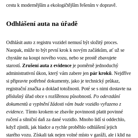
cestu k modernějším a ekologičtějším řešením v dopravě.
Odhlášení auta na úřadě
Odhlásit auto z registru vozidel nemusí být složitý proces.
Naopak, může to být první krok k novým začátkům, ať už se
chystáte na koupi nového vozu, nebo se prostě zbavujete
starostí.
Zrušení auta z evidence
je poměrně jednoduchý
administrativní úkon, který vám zabere jen
pár kroků
. Nejdříve
si připravte potřebné dokumenty, jako je technický průkaz,
registrační značka a doklad totožnosti. Poté se s nimi dostavte na
příslušný úřad obce s rozšířenou působností.
Po odevzdání
dokumentů a vyplnění žádosti vám bude vozidlo vyřazeno z
evidence.
Tímto krokem se zbavíte povinnosti platit povinné
ručení a silniční daň za dané vozidlo. Mnoho lidí si oddechlo,
když zjistili, jak hladce a rychle proběhlo odhlášení jejich
starého vozu. Získali tak nejen volné místo v garáži, ale i klid na