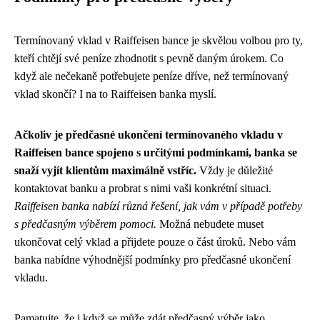
Termínovaný vklad v Raiffeisen bance je skvělou volbou pro ty,
kteří chtějí své peníze zhodnotit s pevně daným úrokem. Co
když ale nečekaně potřebujete peníze dříve, než termínovaný
vklad skončí? I na to Raiffeisen banka myslí.
Ačkoliv je předčasné ukončení termínovaného vkladu v
Raiffeisen bance spojeno s určitými podmínkami, banka se
snaží vyjít klientům maximálně vstříc.
Vždy je důležité
kontaktovat banku a probrat s nimi vaši konkrétní situaci.
Raiffeisen banka nabízí různá řešení, jak vám v případě potřeby
s předčasným výběrem pomoci.
Možná nebudete muset
ukončovat celý vklad a přijdete pouze o část úroků. Nebo vám
banka nabídne výhodnější podmínky pro předčasné ukončení
vkladu.
Pamatujte, že i když se může zdát předčasný výběr jako