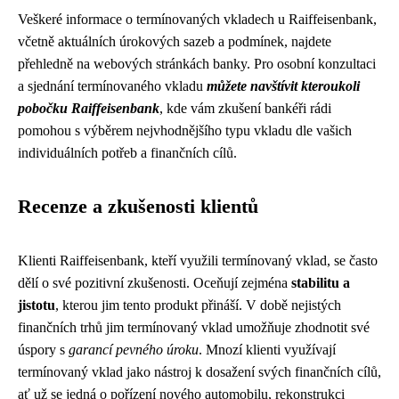
Veškeré informace o termínovaných vkladech u Raiffeisenbank,
včetně aktuálních úrokových sazeb a podmínek, najdete
přehledně na webových stránkách banky. Pro osobní konzultaci
a sjednání termínovaného vkladu
můžete navštívit kteroukoli
pobočku Raiffeisenbank
, kde vám zkušení bankéři rádi
pomohou s výběrem nejvhodnějšího typu vkladu dle vašich
individuálních potřeb a finančních cílů.
Recenze a zkušenosti klientů
Klienti Raiffeisenbank, kteří využili termínovaný vklad, se často
dělí o své pozitivní zkušenosti. Oceňují zejména
stabilitu a
jistotu
, kterou jim tento produkt přináší. V době nejistých
finančních trhů jim termínovaný vklad umožňuje zhodnotit své
úspory s
garancí pevného úroku
. Mnozí klienti využívají
termínovaný vklad jako nástroj k dosažení svých finančních cílů,
ať už se jedná o pořízení nového automobilu, rekonstrukci