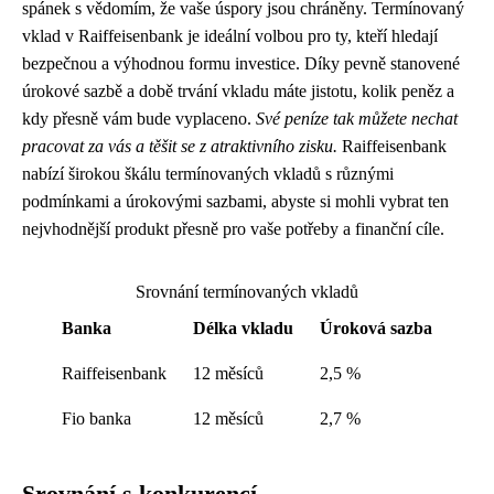
spánek s vědomím, že vaše úspory jsou chráněny. Termínovaný
vklad v Raiffeisenbank je ideální volbou pro ty, kteří hledají
bezpečnou a výhodnou formu investice. Díky pevně stanovené
úrokové sazbě a době trvání vkladu máte jistotu, kolik peněz a
kdy přesně vám bude vyplaceno.
Své peníze tak můžete nechat
pracovat za vás a těšit se z atraktivního zisku.
Raiffeisenbank
nabízí širokou škálu termínovaných vkladů s různými
podmínkami a úrokovými sazbami, abyste si mohli vybrat ten
nejvhodnější produkt přesně pro vaše potřeby a finanční cíle.
Srovnání termínovaných vkladů
Banka
Délka vkladu
Úroková sazba
Raiffeisenbank
12 měsíců
2,5 %
Fio banka
12 měsíců
2,7 %