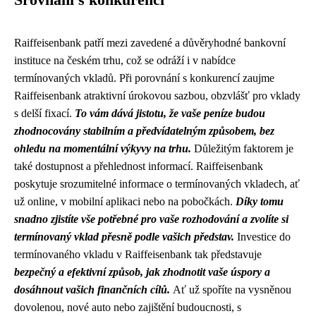
Srovnání s konkurencí
Raiffeisenbank patří mezi zavedené a důvěryhodné bankovní
instituce na českém trhu, což se odráží i v nabídce
termínovaných vkladů. Při porovnání s konkurencí zaujme
Raiffeisenbank atraktivní úrokovou sazbou, obzvlášť pro vklady
s delší fixací.
To vám dává jistotu, že vaše peníze budou
zhodnocovány stabilním a předvídatelným způsobem, bez
ohledu na momentální výkyvy na trhu.
Důležitým faktorem je
také dostupnost a přehlednost informací. Raiffeisenbank
poskytuje srozumitelné informace o termínovaných vkladech, ať
už online, v mobilní aplikaci nebo na pobočkách.
Díky tomu
snadno zjistíte vše potřebné pro vaše rozhodování a zvolíte si
termínovaný vklad přesně podle vašich představ.
Investice do
termínovaného vkladu v Raiffeisenbank tak představuje
bezpečný a efektivní způsob, jak zhodnotit vaše úspory a
dosáhnout vašich finančních cílů.
Ať už spoříte na vysněnou
dovolenou, nové auto nebo zajištění budoucnosti, s