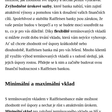
Zvýhodněné úrokové sazby
, které banka nabízí, vám zajistí
atraktivní výnosy a pomohou vám k dosažení vašich finančních
cílů.
Spolehlivost a stabilita
Raiffeisen banky jsou zárukou, že
vaše peníze budou v bezpečí a vy se budete moci soustředit na
to, co je pro vás důležité. Díky
flexibilitě
termínovaných vkladů
si můžete zvolit dobu trvání vkladu, která vám nejvíce vyhovuje.
Ať už chcete zhodnotit své úspory krátkodobě nebo
dlouhodobě, Raiffeisen banka má pro vás řešení. Mnoho klientů
již využilo výhod termínovaných vkladů a s radostí sledují, jak
jejich úspory rostou. Přidejte se k nim a začněte budovat svou
finanční budoucnost s Raiffeisen bankou.
Minimální a maximální vklad
S termínovaným vkladem v Raiffeisenbance máte možnost
zhodnotit své úspory a nechat je růst s atraktivním úrokem.
Minimální vklad
pro založení termínovaného vkladu se liší v