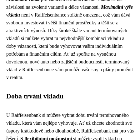
závislosti na zvolené variantě a délce vázanosti.
Maximální výše
vkladu
není v Raiffeisenbance striktně omezena, což vám dává
svobodu investovat i větší finanční prostředky a těšit se z
atraktivních výnosů. Díky široké škále variant termínovaných
vkladů si můžete vybrat tu nejvhodnější kombinaci vkladu a
doby vázanosti, která bude vyhovovat vašim individuálním
potřebám a finančním cílům. Ať už spoříte na vysněnou
dovolenou, nové auto nebo zajištění budoucnosti, termínovaný
vklad v Raiffeisenbance vám pomůže vaše sny a plány proměnit
v realitu.
Doba trvání vkladu
U Raiffeisenbank si můžete vybrat dobu trvání termínovaného
vkladu, která vám nejlépe vyhovuje. Ať už chcete zhodnotit své
úspory krátkodově nebo dlouhodobě, Raiffeisenbank má pro vás
řešení.
S flexibilními možnostmi
si můžete zvolit vklad na