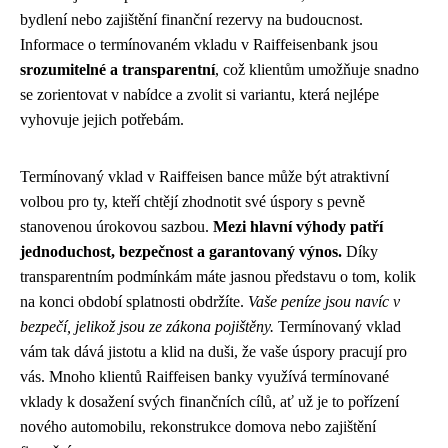
bydlení nebo zajištění finanční rezervy na budoucnost.
Informace o termínovaném vkladu v Raiffeisenbank jsou
srozumitelné a transparentní
, což klientům umožňuje snadno
se zorientovat v nabídce a zvolit si variantu, která nejlépe
vyhovuje jejich potřebám.
Termínovaný vklad v Raiffeisen bance může být atraktivní
volbou pro ty, kteří chtějí zhodnotit své úspory s pevně
stanovenou úrokovou sazbou.
Mezi hlavní výhody patří
jednoduchost, bezpečnost a garantovaný výnos.
Díky
transparentním podmínkám máte jasnou představu o tom, kolik
na konci období splatnosti obdržíte.
Vaše peníze jsou navíc v
bezpečí, jelikož jsou ze zákona pojištěny.
Termínovaný vklad
vám tak dává jistotu a klid na duši, že vaše úspory pracují pro
vás. Mnoho klientů Raiffeisen banky využívá termínované
vklady k dosažení svých finančních cílů, ať už je to pořízení
nového automobilu, rekonstrukce domova nebo zajištění