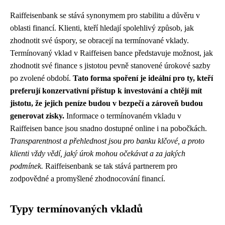
Raiffeisenbank se stává synonymem pro stabilitu a důvěru v
oblasti financí. Klienti, kteří hledají spolehlivý způsob, jak
zhodnotit své úspory, se obracejí na termínované vklady.
Termínovaný vklad v Raiffeisen bance představuje možnost, jak
zhodnotit své finance s jistotou pevně stanovené úrokové sazby
po zvolené období.
Tato forma spoření je ideální pro ty, kteří
preferují konzervativní přístup k investování a chtějí mít
jistotu, že jejich peníze budou v bezpečí a zároveň budou
generovat zisky.
Informace o termínovaném vkladu v
Raiffeisen bance jsou snadno dostupné online i na pobočkách.
Transparentnost a přehlednost jsou pro banku klčové, a proto
klienti vždy vědí, jaký úrok mohou očekávat a za jakých
podmínek.
Raiffeisenbank se tak stává partnerem pro
zodpovědné a promyšlené zhodnocování financí.
Typy termínovaných vkladů