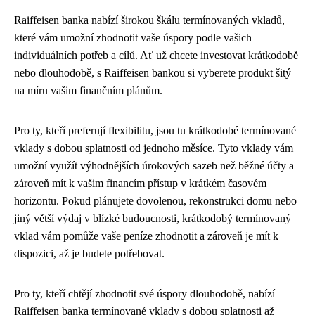
Raiffeisen banka nabízí širokou škálu termínovaných vkladů,
které vám umožní zhodnotit vaše úspory podle vašich
individuálních potřeb a cílů. Ať už chcete investovat krátkodobě
nebo dlouhodobě, s Raiffeisen bankou si vyberete produkt šitý
na míru vašim finančním plánům.
Pro ty, kteří preferují flexibilitu, jsou tu krátkodobé termínované
vklady s dobou splatnosti od jednoho měsíce. Tyto vklady vám
umožní využít výhodnějších úrokových sazeb než běžné účty a
zároveň mít k vašim financím přístup v krátkém časovém
horizontu. Pokud plánujete dovolenou, rekonstrukci domu nebo
jiný větší výdaj v blízké budoucnosti, krátkodobý termínovaný
vklad vám pomůže vaše peníze zhodnotit a zároveň je mít k
dispozici, až je budete potřebovat.
Pro ty, kteří chtějí zhodnotit své úspory dlouhodobě, nabízí
Raiffeisen banka termínované vklady s dobou splatnosti až