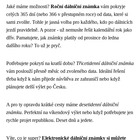
Jaké máme možnosti?
Roční dálniční známka
vám pokryje
celých 365 dní (nebo 366 v přestupném roce) od data, které si
sami zvolíte. Tohle je jasná volba pro každého, kdo po dálnicích
jezdí pravidelně. A pozor - už nemusíte řešit kalendářní rok jako
dřív. Pamatujete, jak známky platily od prosince do ledna
dalšího roku? To už je pryč.
Potřebujete pokrytí na kratší dobu?
Třicetidenní dálniční známka
vám poslouží přesně měsíc od zvoleného data. Ideální řešení
třeba když k nám přijede návštěva ze zahraničí nebo když
plánujete delší výlet po Česku.
A pro ty opravdu krátké cesty máme
desetidenní dálniční
známku
. Perfektní na víkendový výlet nebo když potřebujete jen
rychle projet republikou. Deset dnů a jedete.
Víte, co je super?
Elektronické dálniční známky si můžete