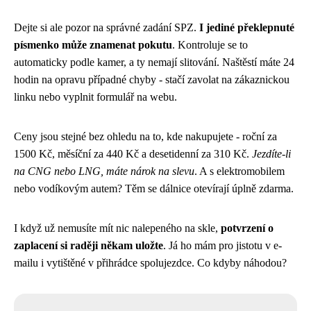
Dejte si ale pozor na správné zadání SPZ.
I jediné překlepnuté
písmenko může znamenat pokutu
. Kontroluje se to
automaticky podle kamer, a ty nemají slitování. Naštěstí máte 24
hodin na opravu případné chyby - stačí zavolat na zákaznickou
linku nebo vyplnit formulář na webu.
Ceny jsou stejné bez ohledu na to, kde nakupujete - roční za
1500 Kč, měsíční za 440 Kč a desetidenní za 310 Kč.
Jezdíte-li
na CNG nebo LNG, máte nárok na slevu
. A s elektromobilem
nebo vodíkovým autem? Těm se dálnice otevírají úplně zdarma.
I když už nemusíte mít nic nalepeného na skle,
potvrzení o
zaplacení si raději někam uložte
. Já ho mám pro jistotu v e-
mailu i vytištěné v přihrádce spolujezdce. Co kdyby náhodou?