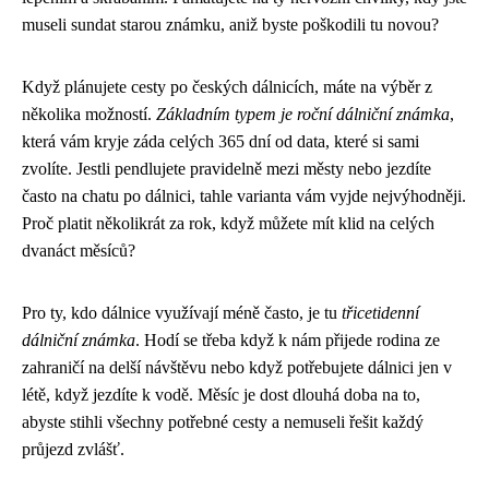
museli sundat starou známku, aniž byste poškodili tu novou?
Když plánujete cesty po českých dálnicích, máte na výběr z
několika možností.
Základním typem je roční dálniční známka
,
která vám kryje záda celých 365 dní od data, které si sami
zvolíte. Jestli pendlujete pravidelně mezi městy nebo jezdíte
často na chatu po dálnici, tahle varianta vám vyjde nejvýhodněji.
Proč platit několikrát za rok, když můžete mít klid na celých
dvanáct měsíců?
Pro ty, kdo dálnice využívají méně často, je tu
třicetidenní
dálniční známka
. Hodí se třeba když k nám přijede rodina ze
zahraničí na delší návštěvu nebo když potřebujete dálnici jen v
létě, když jezdíte k vodě. Měsíc je dost dlouhá doba na to,
abyste stihli všechny potřebné cesty a nemuseli řešit každý
průjezd zvlášť.