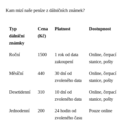
Kam mizí naše peníze z dálničních známek?
Typ
Cena
Platnost
Dostupnost
dálniční
(Kč)
známky
Roční
1500
1 rok od data
Online, čerpací
zakoupení
stanice, pošty
Měsíční
440
30 dní od
Online, čerpací
zvoleného data
stanice, pošty
Desetidenní
310
10 dní od
Online, čerpací
zvoleného data
stanice, pošty
Jednodenní
200
24 hodin od
Pouze online
zvoleného času