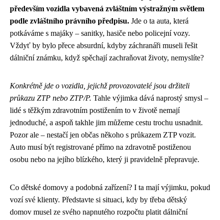
především vozidla vybavená zvláštním výstražným světlem
podle zvláštního právního předpisu.
Jde o ta auta, která
potkáváme s majáky – sanitky, hasiče nebo policejní vozy.
Vždyť by bylo přece absurdní, kdyby záchranáři museli řešit
dálniční známku, když spěchají zachraňovat životy, nemyslíte?
Konkrétně jde o vozidla, jejichž provozovatelé jsou držiteli
průkazu ZTP nebo ZTP/P.
Tahle výjimka dává naprostý smysl –
lidé s těžkým zdravotním postižením to v životě nemají
jednoduché, a aspoň takhle jim můžeme cestu trochu usnadnit.
Pozor ale – nestačí jen občas někoho s průkazem ZTP vozit.
Auto musí být registrované přímo na zdravotně postiženou
osobu nebo na jejího blízkého, který ji pravidelně přepravuje.
Co dětské domovy a podobná zařízení? I ta mají výjimku, pokud
vozí své klienty. Představte si situaci, kdy by třeba dětský
domov musel ze svého napnutého rozpočtu platit dálniční