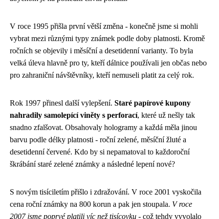
V roce 1995 přišla první větší změna - konečně jsme si mohli
vybrat mezi různými typy známek podle doby platnosti. Kromě
ročních se objevily i měsíční a desetidenní varianty. To byla
velká úleva hlavně pro ty, kteří dálnice používali jen občas nebo
pro zahraniční návštěvníky, kteří nemuseli platit za celý rok.
Rok 1997 přinesl další vylepšení.
Staré papírové kupony
nahradily samolepící viněty s perforací
, které už nešly tak
snadno zfalšovat. Obsahovaly hologramy a každá měla jinou
barvu podle délky platnosti - roční zelené, měsíční žluté a
desetidenní červené. Kdo by si nepamatoval to každoroční
škrábání staré zelené známky a následné lepení nové?
S novým tisíciletím přišlo i zdražování. V roce 2001 vyskočila
cena roční známky na 800 korun a pak jen stoupala.
V roce
2007 jsme poprvé platili víc než tisícovku
- což tehdy vyvolalo