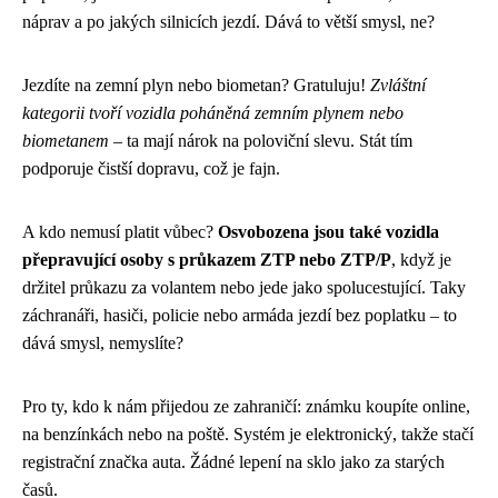
náprav a po jakých silnicích jezdí. Dává to větší smysl, ne?
Jezdíte na zemní plyn nebo biometan? Gratuluju!
Zvláštní
kategorii tvoří vozidla poháněná zemním plynem nebo
biometanem
– ta mají nárok na poloviční slevu. Stát tím
podporuje čistší dopravu, což je fajn.
A kdo nemusí platit vůbec?
Osvobozena jsou také vozidla
přepravující osoby s průkazem ZTP nebo ZTP/P
, když je
držitel průkazu za volantem nebo jede jako spolucestující. Taky
záchranáři, hasiči, policie nebo armáda jezdí bez poplatku – to
dává smysl, nemyslíte?
Pro ty, kdo k nám přijedou ze zahraničí: známku koupíte online,
na benzínkách nebo na poště. Systém je elektronický, takže stačí
registrační značka auta. Žádné lepení na sklo jako za starých
časů.