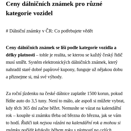
Ceny dálničních známek pro různé
kategorie vozidel
# Dálniční známky v ČR: Co potřebujete vědět
Ceny dálničních známek se liší podle kategorie vozidla a
délky platnosti
– tohle je realita, se kterou se každý český řidič
musí smířit. Systém elektronických dálničních známek, který
nahradil staré dobré papírové kupony, funguje už nějakou dobu
a přiznejme si, má své výhody.
Za roční jízdenku na české dálnice zaplatíte 1500 korun, pokud
řídíte auto do 3,5 tuny. Není to málo, ale aspoň si můžete vybrat,
kdy těch 365 dní začne běžet. Nemusíte se vázat na kalendářní
rok – koupíte si známku třeba od března do března, jak se vám
to hodí.
Řidiči tak nejsou vázáni na kalendářní rok a mohou si
známku pořídit kdykoliv během roku s platností na celých