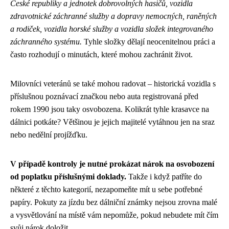
České republiky a jednotek dobrovolných hasičů, vozidla
zdravotnické záchranné služby a dopravy nemocných, raněných
a rodiček, vozidla horské služby a vozidla složek integrovaného
záchranného systému.
Tyhle složky dělají neocenitelnou práci a
často rozhodují o minutách, které mohou zachránit život.
Milovníci veteránů se také mohou radovat – historická vozidla s
příslušnou poznávací značkou nebo auta registrovaná před
rokem 1990 jsou taky osvobozena. Kolikrát tyhle krasavce na
dálnici potkáte? Většinou je jejich majitelé vytáhnou jen na sraz
nebo nedělní projížďku.
V případě kontroly je nutné prokázat nárok na osvobození
od poplatku příslušnými doklady.
Takže i když patříte do
některé z těchto kategorií, nezapomeňte mít u sebe potřebné
papíry. Pokuty za jízdu bez dálniční známky nejsou zrovna malé
a vysvětlování na místě vám nepomůže, pokud nebudete mít čím
svůj nárok doložit.