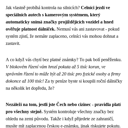
Jak vlastně probíhá kontrola na silnicích?
Celníci jezdí ve
speciálních autech s kamerovým systémem, který
automaticky snímá značky projíždějících vozidel a hned
ověřuje platnost dálniček.
Nemusí vás ani zastavovat - pokud
systém zjistí, že nemáte zaplaceno, celníci vás mohou dohnat a
zastavit.
A co když vás chytí bez platné známky? To pak bolí peněženku.
V blokovém řízení vám hrozí pokuta až 5 tisíc korun, ve
správním řízení to může být až 20 tisíc pro fyzické osoby a firmy
dokonce až 100 tisíc!
Za ty peníze byste si koupili roční dálničky
na několik let dopředu, že?
Nezáleží na tom, jestli jste Čech nebo cizinec - pravidla platí
pro všechny stejně.
Systém kontroluje všechny značky bez
ohledu na zemi původu. Takže i když přijedete ze zahraničí,
musíte mít zaplacenou českou e-známku, jinak riskujete pokutu.