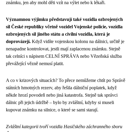
známku, jen aby mohl děti vzít na výlet nebo k lékaři.
Významnou výjimku představují také vozidla ozbrojených
sil České republiky včetně vozidel Vojenské policie, vozidla
ozbrojených sil jiného státu a civilní vozidla, která je
doprovázejí.
Když vidíte vojenskou kolonu na dálnici, určitě je
nenapadne kontrolovat, jestli mají zaplacenou známku. Stejně
tak celníci s nápisem CELNÍ SPRÁVA nebo Vězeňská služba
převážející vězně nemusí platit.
A co v krizových situacích? To přece nemůžeme chtít po Správě
státních hmotných rezerv, aby řešila dálniční poplatek, když
někde hrozí povodeň nebo jiná katastrofa. Stejně tak správci
dálnic při jejich údržbě – bylo by zvláštní, kdyby si museli
kupovat známku na silnice, o které se sami starají.
Zvláštní kategorii tvoří vozidla Hasičského záchranného sboru