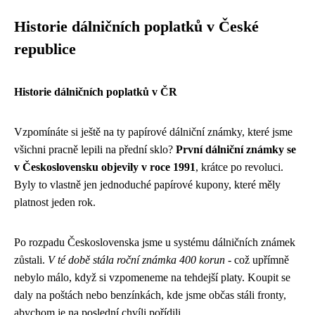
Historie dálničních poplatků v České
republice
Historie dálničních poplatků v ČR
Vzpomínáte si ještě na ty papírové dálniční známky, které jsme
všichni pracně lepili na přední sklo?
První dálniční známky se
v Československu objevily v roce 1991
, krátce po revoluci.
Byly to vlastně jen jednoduché papírové kupony, které měly
platnost jeden rok.
Po rozpadu Československa jsme u systému dálničních známek
zůstali.
V té době stála roční známka 400 korun
- což upřímně
nebylo málo, když si vzpomeneme na tehdejší platy. Koupit se
daly na poštách nebo benzínkách, kde jsme občas stáli fronty,
abychom je na poslední chvíli pořídili.