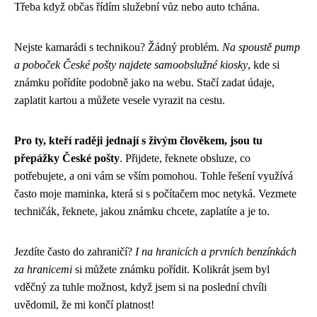
Třeba když občas řídím služební vůz nebo auto tchána.
Nejste kamarádi s technikou? Žádný problém.
Na spoustě pump
a poboček České pošty najdete samoobslužné kiosky
, kde si
známku pořídíte podobně jako na webu. Stačí zadat údaje,
zaplatit kartou a můžete vesele vyrazit na cestu.
Pro ty, kteří raději jednají s živým člověkem, jsou tu
přepážky České pošty
. Přijdete, řeknete obsluze, co
potřebujete, a oni vám se vším pomohou. Tohle řešení využívá
často moje maminka, která si s počítačem moc netyká. Vezmete
techničák, řeknete, jakou známku chcete, zaplatíte a je to.
Jezdíte často do zahraničí?
I na hranicích a prvních benzínkách
za hranicemi
si můžete známku pořídit. Kolikrát jsem byl
vděčný za tuhle možnost, když jsem si na poslední chvíli
uvědomil, že mi končí platnost!