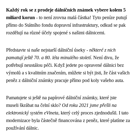
Každý rok se z prodeje dálničních známek vybere kolem 5
miliard korun
- to není zrovna malá částka! Tyto peníze putují
přímo do Státního fondu dopravní infrastruktury, odkud se pak
rozdělují na různé účely spojené s našimi dálnicemi.
Představte si naše nejstarší dálniční úseky -
některé z nich
pamatují ještě 70. a 80. léta minulého století
. Není divu, že
potřebují neustálou péči. Když jedete po opravené dálnici bez
výmolů a s kvalitním značením, můžete si být jisti, že část vašich
peněz z dálniční známky pracuje přímo pod koly vašeho auta.
Pamatujete si ještě na papírové dálniční známky, které jste
museli škrábat na čelní sklo?
Od roku 2021 jsme přešli na
elektronický systém eVineta
, který celý proces zjednodušil. I tato
modernizace byla částečně financována z peněz, které platíme za
používání dálnic.