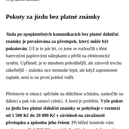
Pokuty za jízdu bez platné známky
Jízda po zpoplatněných komunikacích bez platné dálniční
známky je považována za přestupek, který může být
pokutován
. Už je to pár let, co jsme se rozloučili s těmi
barevnými papírovými nálepkami a přešli na elektronický
systém. Upřímně, je to mnohem pohodlnější, ale zároveň trochu
zákeřnější – známku sice nemusíte lepit, ale když zapomenete
zaplatit, není to na první pohled vidět.
Představte si situaci: spěcháte na důležitou schůzku, naskočíte na
dálnici a pak vás zastaví celníci. A hned je problém.
Výše pokut
za jízdu bez platné dálniční známky se pohybuje v rozmezí
od 1 500 Kč do 20 000 Kč v závislosti na závažnosti
přestupku a způsobu jeho řešení
. Při běžné kontrole vám