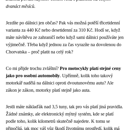
dvanáct měsíců.
Jezdíte po dálnici jen občas? Pak vás možná potěší třicetidenní
varianta za 440 Kč nebo desetidenní za 310 Kč. Hodí se, když
máte návštěvu ze zahraničí nebo když sami dálnici používáte jen
výjimečně. Třeba když jednou za čas vyrazíte na dovolenou do
Chorvatska – proč platit na celý rok?
Co mi přijde trochu zvláštní?
Pro motocykly platí stejné ceny
jako pro osobní automobily
. Upřímně, kolik toho takový
motorkář nadělá na dálnici oproti dvoutunovému autu? Ale
zákon je zákon, motorky platí stejně jako auta.
Jestli máte náklaďák nad 3,5 tuny, tak pro vás platí jiná pravidla.
Žádné známky, ale elektronický mýtný systém, kde se platí
podle toho, kolik kilometrů skutečně najedete. K tomu se
připočítá, jak moc váš vůz škodí životnímu prostředí, kolik má