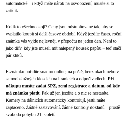
automatické – i když máte nárok na osvobození, musíte si to
zařídit.
Kolik to všechno stojí? Ceny jsou odstupňované tak, aby se
vyplatilo koupit si delší časové období. Když jezdíte často, roční
známka vás vyjde nejlevněji v přepočtu na jeden den. Není to
jako dřív, kdy jste museli mít nalepený kousek papíru – teď stačí
pár kliků.
E-známku pořídíte snadno online, na poště, benzínkách nebo v
samoobslužných kioscích na hranicích a odpočívadlech.
Při
nákupu musíte zadat SPZ, zemi registrace a datum, od kdy
má známka platit.
Pak už jen jezdíte a o nic se nestaráte.
Kamery na dálnicích automaticky kontrolují, jestli máte
zaplaceno. Žádné zastavování, žádné kontroly dokladů – prostě
svoboda pohybu 21. století.