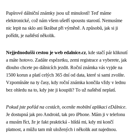
Papírové dálniční známky jsou už minulostí! Teď máme
elektronické, což nám všem ušetří spoustu starostí. Nemusíme
nic lepit na sklo ani škrábat při výměně. A způsobů, jak si ji
pořídit, je naštěstí několik.
Nejjednodušší cestou je web edalnice.cz
, kde stačí pár kliknutí
a máte hotovo. Zadáte espézetku, zemi registrace a vyberete, jak
dlouho chcete po dálnicích jezdit. Roční známka vás vyjde na
1500 korun a platí celých 365 dní od data, které si sami zvolíte.
Vzpomínáte na ty časy, kdy roční známka končila vždy v lednu
bez ohledu na to, kdy jste ji koupili? To už naštěstí neplatí.
Pokud jste pořád na cestách, oceníte mobilní aplikaci eDálnice
.
Je dostupná jak pro Android, tak pro iPhone. Mám ji v telefonu
a musím říct, že je fakt praktická - hlídá mi, kdy mi končí
platnost, a můžu tam mít uložených i několik aut najednou.