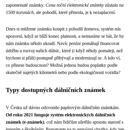
zapomenuté známky.
Cena roční elektronické známky zůstala na
1500 korunách
, ale pohodlí, které přinesla, je k nezaplacení.
Dnes si můžeme známku koupit z pohodlí domova, systém nás
upozorní, když se blíží konec platnosti, a nemusíme se bát, že by
nám známku někdo ukradl. Navíc peníze pomáhají financovat
údržbu a rozvoj našich dálnic, které (i když někdy pomaleji, než
bychom si přáli) postupně přibývají a modernizují se. A kdo ví,
co přinese budoucnost? Možná jednou budou poplatky podle
skutečně najetých kilometrů nebo podle ekologičnosti vozidla?
Typy dostupných dálničních známek
V Česku už dávno odzvonilo papírovým dálničním známkám.
Od roku 2021 funguje systém elektronických dálničních
známek (e-známek)
, což nám řidičům ušetřilo spoustu starostí s
lepením a škrábáním. Pamatujete na ty nervózní chvilky, kdy jste