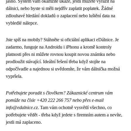
jasno. Systém vám okamžitě ukáže, jestli můžete vyrazit na
dálnici, nebo byste si měli nejdřív zaplatit poplatek. Žádné
zdlouhavé hledání dokladů o zaplacení nebo luštění data na
vybledlé nálepce.
Jste spíš na mobily? Stáhněte si oficiální aplikaci eDálnice. Je
zadarmo, funguje na Androidu i iPhonu a kromě kontroly
platnosti přes ni můžete rovnou koupit novou známku nebo
prodloužit stávající. Ideální řešení třeba když stojíte na
odpočívadle a najednou si uvědomíte, že vám dálnička možná
vypršela.
Potřebujete poradit s člověkem? Zákaznické centrum vám
pomůže na čísle +420 222 266 757 nebo přes e-mail
info@edalnice.cz
. Tam vám ochotně vysvětlí všechno, co
potřebujete vědět - třeba když jedete s firemním autem a nevíte,
jestli má zaplaceno.