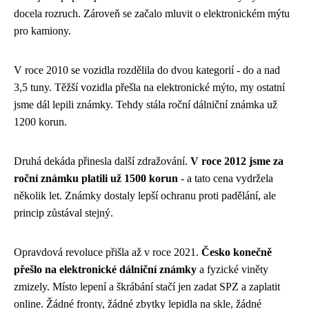
docela rozruch. Zároveň se začalo mluvit o elektronickém mýtu
pro kamiony.
V roce 2010 se vozidla rozdělila do dvou kategorií - do a nad
3,5 tuny. Těžší vozidla přešla na elektronické mýto, my ostatní
jsme dál lepili známky. Tehdy stála roční dálniční známka už
1200 korun.
Druhá dekáda přinesla další zdražování.
V roce 2012 jsme za
roční známku platili už 1500 korun
- a tato cena vydržela
několik let. Známky dostaly lepší ochranu proti padělání, ale
princip zůstával stejný.
Opravdová revoluce přišla až v roce 2021.
Česko konečně
přešlo na elektronické dálniční známky
a fyzické viněty
zmizely. Místo lepení a škrábání stačí jen zadat SPZ a zaplatit
online. Žádné fronty, žádné zbytky lepidla na skle, žádné