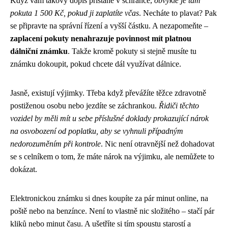
Když vám takový dopis přistane v schránce,
obvykle je tam
pokuta 1 500 Kč, pokud ji zaplatíte včas
. Necháte to plavat? Pak
se připravte na správní řízení a vyšší částku. A nezapomeňte –
zaplacení pokuty nenahrazuje povinnost mít platnou
dálniční známku
. Takže kromě pokuty si stejně musíte tu
známku dokoupit, pokud chcete dál využívat dálnice.
Jasně, existují výjimky. Třeba když převážíte těžce zdravotně
postiženou osobu nebo jezdíte se záchrankou.
Řidiči těchto
vozidel by měli mít u sebe příslušné doklady prokazující nárok
na osvobození od poplatku, aby se vyhnuli případným
nedorozuměním při kontrole
. Nic není otravnější než dohadovat
se s celníkem o tom, že máte nárok na výjimku, ale nemůžete to
dokázat.
Elektronickou známku si dnes koupíte za pár minut online, na
poště nebo na benzínce. Není to vlastně nic složitého – stačí pár
kliků nebo minut času. A ušetříte si tím spoustu starostí a