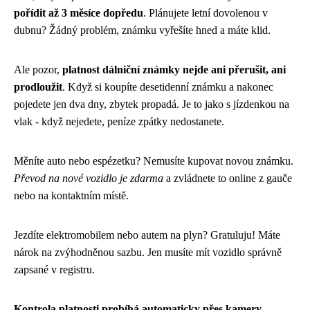
pořídit až 3 měsíce dopředu
. Plánujete letní dovolenou v
dubnu? Žádný problém, známku vyřešíte hned a máte klid.
Ale pozor,
platnost dálniční známky nejde ani přerušit, ani
prodloužit
. Když si koupíte desetidenní známku a nakonec
pojedete jen dva dny, zbytek propadá. Je to jako s jízdenkou na
vlak - když nejedete, peníze zpátky nedostanete.
Měníte auto nebo espézetku? Nemusíte kupovat novou známku.
Převod na nové vozidlo je zdarma
a zvládnete to online z gauče
nebo na kontaktním místě.
Jezdíte elektromobilem nebo autem na plyn? Gratuluju! Máte
nárok na zvýhodněnou sazbu. Jen musíte mít vozidlo správně
zapsané v registru.
Kontrola platnosti probíhá automaticky přes kamery