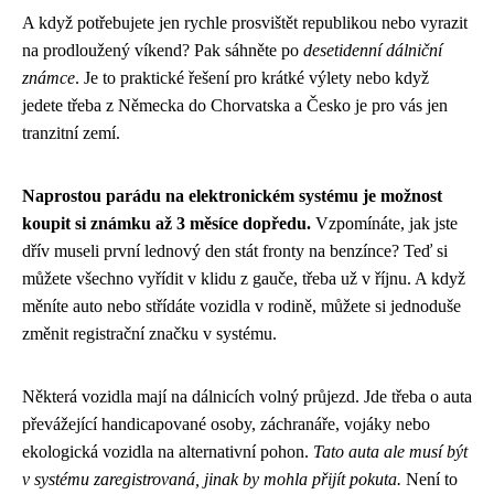
A když potřebujete jen rychle prosvištět republikou nebo vyrazit
na prodloužený víkend? Pak sáhněte po
desetidenní dálniční
známce
. Je to praktické řešení pro krátké výlety nebo když
jedete třeba z Německa do Chorvatska a Česko je pro vás jen
tranzitní zemí.
Naprostou parádu na elektronickém systému je možnost
koupit si známku až 3 měsíce dopředu.
Vzpomínáte, jak jste
dřív museli první lednový den stát fronty na benzínce? Teď si
můžete všechno vyřídit v klidu z gauče, třeba už v říjnu. A když
měníte auto nebo střídáte vozidla v rodině, můžete si jednoduše
změnit registrační značku v systému.
Některá vozidla mají na dálnicích volný průjezd. Jde třeba o auta
převážející handicapované osoby, záchranáře, vojáky nebo
ekologická vozidla na alternativní pohon.
Tato auta ale musí být
v systému zaregistrovaná, jinak by mohla přijít pokuta.
Není to