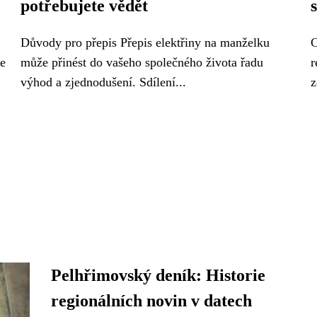
potřebujete vědět
Důvody pro přepis Přepis elektřiny na manželku
C
ře
může přinést do vašeho společného života řadu
r
výhod a zjednodušení. Sdílení...
z
Pelhřimovský deník: Historie
regionálních novin v datech