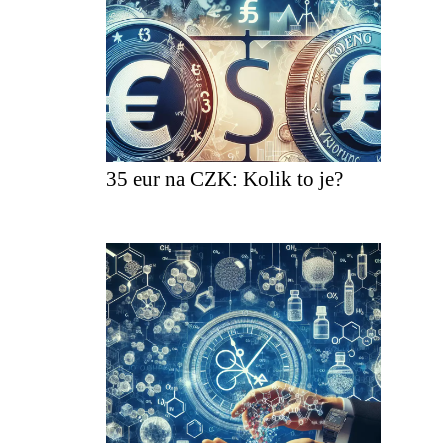
35 eur na CZK: Kolik to je?