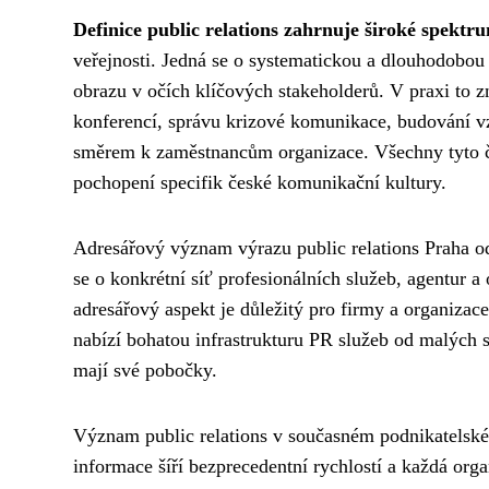
Definice public relations zahrnuje široké spekt
veřejnosti. Jedná se o systematickou a dlouhodobou 
obrazu v očích klíčových stakeholderů. V praxi to 
konferencí, správu krizové komunikace, budování vzt
směrem k zaměstnancům organizace. Všechny tyto č
pochopení specifik české komunikační kultury.
Adresářový význam výrazu public relations Praha o
se o konkrétní síť profesionálních služeb, agentur a
adresářový aspekt je důležitý pro firmy a organizace
nabízí bohatou infrastrukturu PR služeb od malých s
mají své pobočky.
Význam public relations v současném podnikatelském 
informace šíří bezprecedentní rychlostí a každá organ