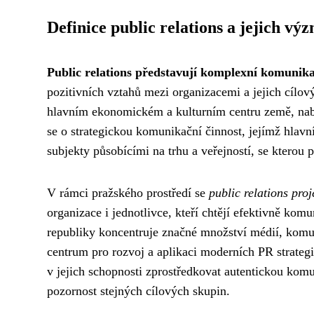
Definice public relations a jejich vý
Public relations představují komplexní komunika
pozitivních vztahů mezi organizacemi a jejich cílo
hlavním ekonomickém a kulturním centru země, nabý
se o strategickou komunikační činnost, jejímž hla
subjekty působícími na trhu a veřejností, se kterou p
V rámci pražského prostředí se
public relations proj
organizace i jednotlivce, kteří chtějí efektivně kom
republiky koncentruje značné množství médií, komun
centrum pro rozvoj a aplikaci moderních PR strateg
v jejich schopnosti zprostředkovat autentickou komun
pozornost stejných cílových skupin.