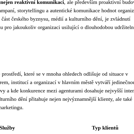
 nejen reaktivní komunikaci
, ale především proaktivní budo
mpaní, storytellingu a autentické komunikace hodnot organiz
část českého byznysu, médií a kulturního dění, je zvládnutí
pro jakoukoliv organizaci usilující o dlouhodobou udržiteln
 prostředí, které se v mnoha ohledech odlišuje od situace v
rem, institucí a organizací v hlavním městě vytváří jedinečno
ivy a kde konkurence mezi agenturami dosahuje nejvyšší inten
urního dění přitahuje nejen nejvýznamnější klienty, ale také
marketingu.
Služby
Typ klientů