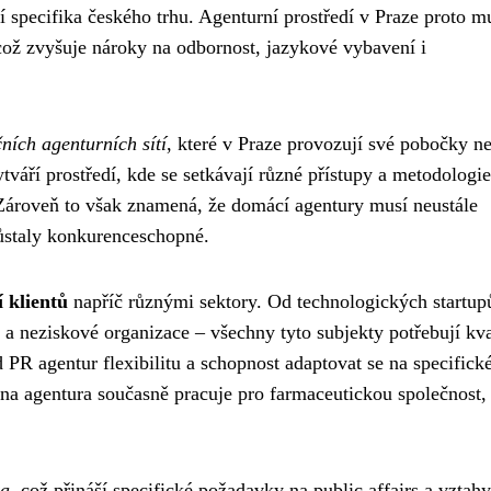
í specifika českého trhu. Agenturní prostředí v Praze proto m
což zvyšuje nároky na odbornost, jazykové vybavení i
ních agenturních sítí
, které v Praze provozují své pobočky n
ytváří prostředí, kde se setkávají různé přístupy a metodologie
Zároveň to však znamená, že domácí agentury musí neustále
zůstaly konkurenceschopné.
í klientů
napříč různými sektory. Od technologických startup
 a neziskové organizace – všechny tyto subjekty potřebují kva
PR agentur flexibilitu a schopnost adaptovat se na specifick
dna agentura současně pracuje pro farmaceutickou společnost,
ra
, což přináší specifické požadavky na public affairs a vztahy