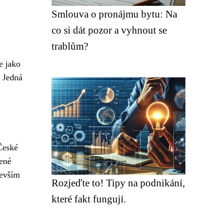
Smlouva o pronájmu bytu: Na
co si dát pozor a vyhnout se
trablům?
e jako
 Jedná
 České
zené
devším
Rozjeďte to! Tipy na podnikání,
které fakt fungují.