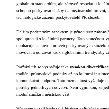
globálním standardům, ale zároveň respektují lokáln
schopno poskytovat služby na mezinárodní úrovni, 
technologické zázemí poskytovatelů PR služeb.
Dalším podstatným aspektem je
přítomnost zahranič
spolupracují s lokálními partnery. Tato skutečnost v
obohacuje celkovou úroveň poskytovaných služeb. 
inovovat a udržovat krok s globálními trendy, aby 
Pražský trh se vyznačuje také
vysokou diverzifikac
tradiční průmyslové podniky až po kulturní instituce
komunikační podporu. Tato rozmanitost vyžaduje od 
potřeby jednotlivých odvětví. Není výjimkou, že je
módní značku i městskou část.
Významnou roli hraje také
blízkost politického cent