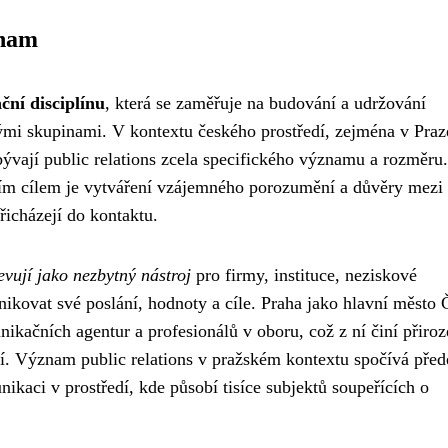
znam
ční disciplínu
, která se zaměřuje na budování a udržování
vými skupinami. V kontextu českého prostředí, zejména v Praz
vají public relations zcela specifického významu a rozměru.
vním cílem je vytváření vzájemného porozumění a důvěry mezi
řicházejí do kontaktu.
evují jako nezbytný nástroj
pro firmy, instituce, neziskové
unikovat své poslání, hodnoty a cíle. Praha jako hlavní město
ikačních agentur a profesionálů v oboru, což z ní činí přiro
ií. Význam public relations v pražském kontextu spočívá pře
ikaci v prostředí, kde působí tisíce subjektů soupeřících o