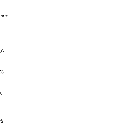
race
y,
y,
m,
vá