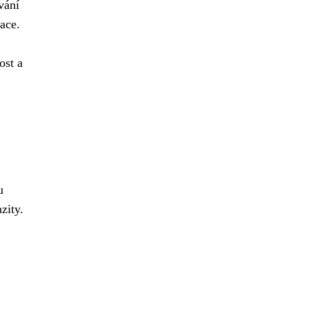
vání
ace.
ost a
u
zity.