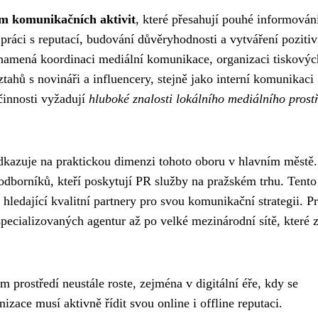
rum komunikačních aktivit
, které přesahují pouhé informován
práci s reputací, budování důvěryhodnosti a vytváření poziti
znamená koordinaci mediální komunikace, organizaci tiskovýc
ahů s novináři a influencery, stejně jako interní komunikaci
innosti vyžadují
hluboké znalosti lokálního mediálního prost
dkazuje na praktickou dimenzi tohoto oboru v hlavním městě.
 odborníků, kteří poskytují PR služby na pražském trhu. Tento
 hledající kvalitní partnery pro svou komunikační strategii. P
pecializovaných agentur až po velké mezinárodní sítě, které 
prostředí neustále roste, zejména v digitální éře, kdy se
izace musí aktivně řídit svou online i offline reputaci.