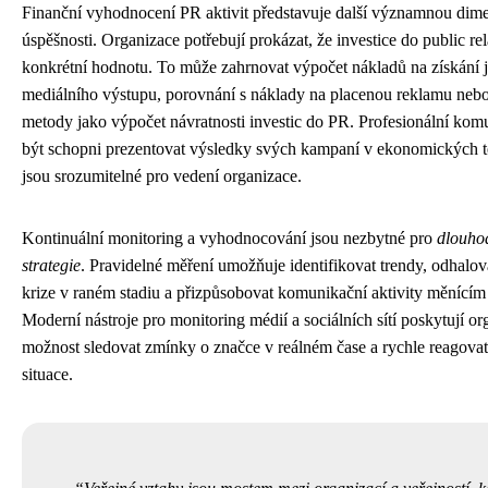
Finanční vyhodnocení PR aktivit představuje další významnou dim
úspěšnosti. Organizace potřebují prokázat, že investice do public rel
konkrétní hodnotu. To může zahrnovat výpočet nákladů na získání
mediálního výstupu, porovnání s náklady na placenou reklamu nebo 
metody jako výpočet návratnosti investic do PR. Profesionální komu
být schopni prezentovat výsledky svých kampaní v ekonomických t
jsou srozumitelné pro vedení organizace.
Kontinuální monitoring a vyhodnocování jsou nezbytné pro
dlouho
strategie
. Pravidelné měření umožňuje identifikovat trendy, odhalov
krize v raném stadiu a přizpůsobovat komunikační aktivity měnící
Moderní nástroje pro monitoring médií a sociálních sítí poskytují o
možnost sledovat zmínky o značce v reálném čase a rychle reagovat 
situace.