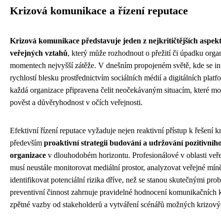
Krizová komunikace a řízení reputace
Krizová komunikace představuje jeden z nejkritičtějších aspe
veřejných vztahů
, který může rozhodnout o přežití či úpadku orga
momentech nejvyšší zátěže. V dnešním propojeném světě, kde se in
rychlostí blesku prostřednictvím sociálních médií a digitálních platf
každá organizace připravena čelit neočekávaným situacím, které moh
pověst a důvěryhodnost v očích veřejnosti.
Efektivní řízení reputace vyžaduje nejen reaktivní přístup k řešení kri
především
proaktivní strategii budování a udržování pozitivníh
organizace
v dlouhodobém horizontu. Profesionálové v oblasti veř
musí neustále monitorovat mediální prostor, analyzovat veřejné mín
identifikovat potenciální rizika dříve, než se stanou skutečnými pro
preventivní činnost zahrnuje pravidelné hodnocení komunikačních k
zpětné vazby od stakeholderů a vytváření scénářů možných krizovýc