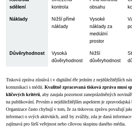
sdělení
kontrola
obsahu
ko
Náklady
Nižší přímé
Vysoké
Va
náklady
náklady za
po
mediální
prostor
Důvěryhodnost
Vysoká
Nižší
St
důvěryhodnost
důvěryhodnost
d
Tisková zpráva zůstává i v digitální éře jedním z nejdůležitějších nás
komunikaci s médii.
Kvalitně zpracovaná tisková zpráva musí sp
klíčových kritérií
, aby zaujala pozornost zaneprázdněných novinář
na publikování. Prvním a nejdůležitějším aspektem je zpravodajská 
Organizace často chybují v tom, že za tiskovou zprávu považují jak
informaci o svých aktivitách, aniž by zvážily, zda je daná informac
zajímavá pro širší veřejnost nebo cílovou skupinu daného média.