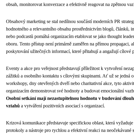
obsah, monitorovat konverzace a efektivně reagovat na zpětnou vaz
Obsahový marketing se stal nedílnou součástí moderních PR strateg
hodnotného a relevantního obsahu prostřednictvím blogů, článků, in
nebo podcastů pomáhá organizacím etablovat se jako thought leade
oboru. Tento přístup není primárně zaměřen na přímou propagaci, a
poskytování užitečných informací, které přitahují a angažují cílové
Eventy a akce pro veřejnost představují příležitost k vytvoření ne
zážitků a osobního kontaktu s cílovými skupinami. Ať už se jedná o
workshopy, dny otevřených dveří nebo charitativní akce, tyto aktiv
organizacím demonstrovat své hodnoty a budovat emocionální vazby
Osobní setkání mají nezastupitelnou hodnotu v budování dlou
vztahů
a vytváření pozitivních asociací s organizací.
Krizová komunikace představuje specifickou oblast, která vyžaduje
protokoly a nástroje pro rychlou a efektivní reakci na neočekávané s