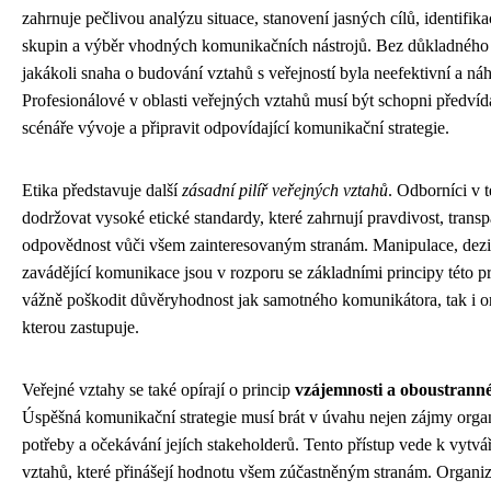
zahrnuje pečlivou analýzu situace, stanovení jasných cílů, identifika
skupin a výběr vhodných komunikačních nástrojů. Bez důkladného
jakákoli snaha o budování vztahů s veřejností byla neefektivní a ná
Profesionálové v oblasti veřejných vztahů musí být schopni předví
scénáře vývoje a připravit odpovídající komunikační strategie.
Etika představuje další
zásadní pilíř veřejných vztahů
. Odborníci v t
dodržovat vysoké etické standardy, které zahrnují pravdivost, transp
odpovědnost vůči všem zainteresovaným stranám. Manipulace, dez
zavádějící komunikace jsou v rozporu se základními principy této 
vážně poškodit důvěryhodnost jak samotného komunikátora, tak i o
kterou zastupuje.
Veřejné vztahy se také opírají o princip
vzájemnosti a oboustrann
Úspěšná komunikační strategie musí brát v úvahu nejen zájmy organ
potřeby a očekávání jejích stakeholderů. Tento přístup vede k vytvá
vztahů, které přinášejí hodnotu všem zúčastněným stranám. Organiz