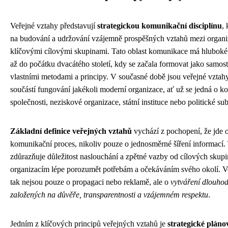
Veřejné vztahy představují
strategickou komunikační disciplínu
,
na budování a udržování vzájemně prospěšných vztahů mezi organiz
klíčovými cílovými skupinami. Tato oblast komunikace má hluboké 
až do počátku dvacátého století, kdy se začala formovat jako samost
vlastními metodami a principy. V současné době jsou veřejné vztah
součástí fungování jakékoli moderní organizace, ať už se jedná o k
společnosti, neziskové organizace, státní instituce nebo politické sub
Základní definice veřejných vztahů
vychází z pochopení, že jde
komunikační proces, nikoliv pouze o jednosměrné šíření informací. 
zdůrazňuje důležitost naslouchání a zpětné vazby od cílových skup
organizacím lépe porozumět potřebám a očekáváním svého okolí. V
tak nejsou pouze o propagaci nebo reklamě, ale o
vytváření dlouho
založených na důvěře, transparentnosti a vzájemném respektu
.
Jedním z klíčových principů veřejných vztahů je
strategické pláno