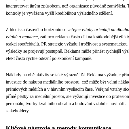
interpretovat jiným způsobem, než organizace původně zamýšlela. T
kontroly je vyvážena vyšší kredibilitou výsledného sdělení.
Z hlediska časového horizontu se
veřejné vztahy orientují na dlou
vztahů a reputace
, zatímco reklama často cílí na krátkodobější efek
reakci spotřebitelů. PR strategie vyžadují trpělivost a systematickou p
výsledky se projevují postupně. Reklama může přinést rychlejší výsle
efekt často rychle odezní po skončení kampaně.
Náklady na obě aktivity se také výrazně liší. Reklama vyžaduje pří
investice do nákupu mediálního prostoru, což může být velmi nákla
prémiových médiích a v hlavním vysílacím čase. Veřejné vztahy sic
přímé platby za mediální prostor, ale vyžadují investice do profesio
personálu, tvorby kvalitního obsahu a budování vztahů s novináři a 
stakeholdery.
Klíčové nástroje a metody komunikace