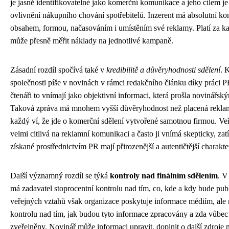
je jasně identifikovatelné jako komerční komunikace a jeho cílem j
ovlivnění nákupního chování spotřebitelů. Inzerent má absolutní ko
obsahem, formou, načasováním i umístěním své reklamy. Platí za ka
může přesně měřit náklady na jednotlivé kampaně.
Zásadní rozdíl spočívá také v
kredibilitě a důvěryhodnosti sdělení
. 
společnosti píše v novinách v rámci redakčního článku díky práci P
čtenáři to vnímají jako objektivní informaci, která prošla novinářs
Taková zpráva má mnohem vyšší důvěryhodnost než placená reklam
každý ví, že jde o komerční sdělení vytvořené samotnou firmou. Veř
velmi citlivá na reklamní komunikaci a často ji vnímá skepticky, za
získané prostřednictvím PR mají přirozenější a autentičtější charakte
Další významný rozdíl se týká
kontroly nad finálním sdělením
. V
má zadavatel stoprocentní kontrolu nad tím, co, kde a kdy bude pu
veřejných vztahů však organizace poskytuje informace médiím, al
kontrolu nad tím, jak budou tyto informace zpracovány a zda vůbe
zveřejněny. Novinář může informaci upravit, doplnit o další zdroje n