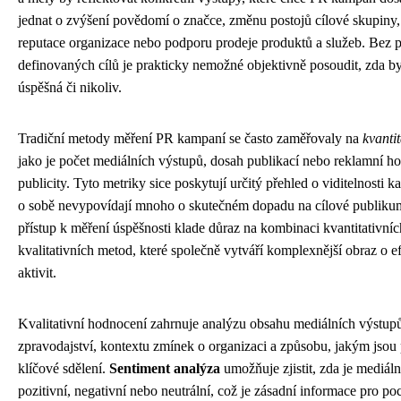
jednat o zvýšení povědomí o značce, změnu postojů cílové skupiny,
reputace organizace nebo podporu prodeje produktů a služeb. Bez 
definovaných cílů je prakticky nemožné objektivně posoudit, zda 
úspěšná či nikoliv.
Tradiční metody měření PR kampaní se často zaměřovaly na
kvantit
jako je počet mediálních výstupů, dosah publikací nebo reklamní h
publicity. Tyto metriky sice poskytují určitý přehled o viditelnosti 
o sobě nevypovídají mnoho o skutečném dopadu na cílové publiku
přístup k měření úspěšnosti klade důraz na kombinaci kvantitativníc
kvalitativních metod, které společně vytváří komplexnější obraz o e
aktivit.
Kvalitativní hodnocení zahrnuje analýzu obsahu mediálních výstupů
zpravodajství, kontextu zmínek o organizaci a způsobu, jakým jsou
klíčové sdělení.
Sentiment analýza
umožňuje zjistit, zda je mediáln
pozitivní, negativní nebo neutrální, což je zásadní informace pro po