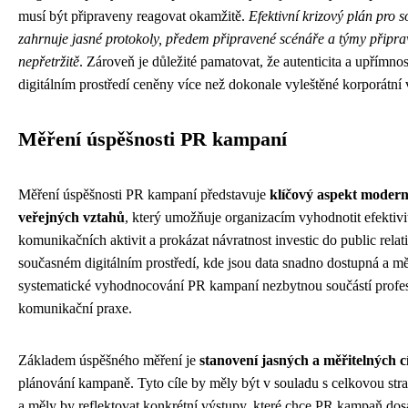
musí být připraveny reagovat okamžitě.
Efektivní krizový plán pro 
zahrnuje jasné protokoly, předem připravené scénáře a týmy připra
nepřetržitě
. Zároveň je důležité pamatovat, že autenticita a upřímnos
digitálním prostředí ceněny více než dokonale vyleštěné korporátní
Měření úspěšnosti PR kampaní
Měření úspěšnosti PR kampaní představuje
klíčový aspekt modern
veřejných vztahů
, který umožňuje organizacím vyhodnotit efektivit
komunikačních aktivit a prokázat návratnost investic do public relat
současném digitálním prostředí, kde jsou data snadno dostupná a měř
systematické vyhodnocování PR kampaní nezbytnou součástí profes
komunikační praxe.
Základem úspěšného měření je
stanovení jasných a měřitelných c
plánování kampaně. Tyto cíle by měly být v souladu s celkovou stra
a měly by reflektovat konkrétní výstupy, které chce PR kampaň do