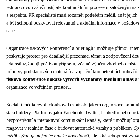
jednorázovou záležitostí, ale kontinuálním procesem založeným na
a respektu. PR specialisté musí rozumět potřebám médií, znát jejich
a být schopni poskytovat relevantní a aktuální informace v požado
čase.
Organizace tiskových konferencí a briefingů umožňuje přímou inter
poskytuje prostor pro detailnější prezentaci témat a zodpovězení do
události vyžadují pečlivou přípravu, včetně výběru vhodného místa,
přípravy podkladových materiálů a zajištění kompetentních mluvčí
tisková konference dokáže vytvořit významný mediální ohlas
a 
organizace ve veřejném prostoru.
Sociální média revolucionizovala způsob, jakým organizace komuni
stakeholdery. Platformy jako Facebook, Twitter, LinkedIn nebo Inst
bezprostřední a interaktivní komunikační kanály, které umožňují or
reagovat v reálném čase a budovat autentické vztahy s publikem.
Sp
médií vyžaduje nejen technické dovednosti
, ale také schopnost vytv