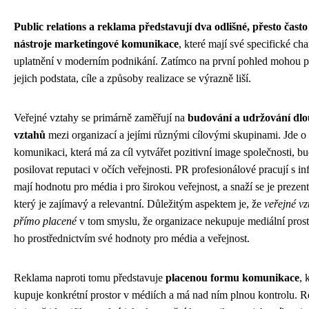
Public relations a reklama představují dva odlišné, přesto čas
nástroje marketingové komunikace
, které mají své specifické cha
uplatnění v moderním podnikání. Zatímco na první pohled mohou p
jejich podstata, cíle a způsoby realizace se výrazně liší.
Veřejné vztahy se primárně zaměřují na
budování a udržování dl
vztahů
mezi organizací a jejími různými cílovými skupinami. Jde o
komunikaci, která má za cíl vytvářet pozitivní image společnosti, b
posilovat reputaci v očích veřejnosti. PR profesionálové pracují s i
mají hodnotu pro média i pro širokou veřejnost, a snaží se je preze
který je zajímavý a relevantní. Důležitým aspektem je, že
veřejné vz
přímo placené
v tom smyslu, že organizace nekupuje mediální prosto
ho prostřednictvím své hodnoty pro média a veřejnost.
Reklama naproti tomu představuje
placenou formu komunikace
, 
kupuje konkrétní prostor v médiích a má nad ním plnou kontrolu. R