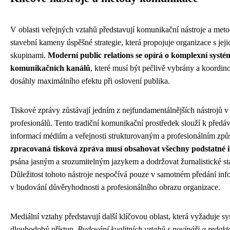
V oblasti veřejných vztahů představují komunikační nástroje a met
stavební kameny úspěšné strategie, která propojuje organizace s jej
skupinami.
Moderní public relations se opírá o komplexní systé
komunikačních kanálů
, které musí být pečlivě vybrány a koordin
dosáhly maximálního efektu při oslovení publika.
Tiskové zprávy zůstávají jedním z nejfundamentálnějších nástrojů 
profesionálů. Tento tradiční komunikační prostředek slouží k předáv
informací médiím a veřejnosti strukturovaným a profesionálním z
zpracovaná tisková zpráva musí obsahovat všechny podstatné 
psána jasným a srozumitelným jazykem a dodržovat žurnalistické st
Důležitost tohoto nástroje nespočívá pouze v samotném předání info
v budování důvěryhodnosti a profesionálního obrazu organizace.
Mediální vztahy představují další klíčovou oblast, která vyžaduje s
dlouhodobý přístup.
Budování kvalitních vztahů s novináři a redakt