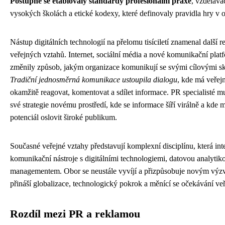
Postupně se etablovaly standardy profesionální praxe
, vzděláva
vysokých školách a etické kodexy, které definovaly pravidla hry v 
Nástup digitálních technologií na přelomu tisíciletí znamenal další re
veřejných vztahů. Internet, sociální média a nové komunikační plat
změnily způsob, jakým organizace komunikují se svými cílovými s
Tradiční jednosměrná komunikace ustoupila dialogu
, kde má veřej
okamžitě reagovat, komentovat a sdílet informace. PR specialisté mu
své strategie novému prostředí, kde se informace šíří virálně a kde 
potenciál oslovit široké publikum.
Současné veřejné vztahy představují komplexní disciplínu, která inte
komunikační nástroje s digitálními technologiemi, datovou analytik
managementem. Obor se neustále vyvíjí a přizpůsobuje novým výzv
přináší globalizace, technologický pokrok a měnící se očekávání veř
Rozdíl mezi PR a reklamou