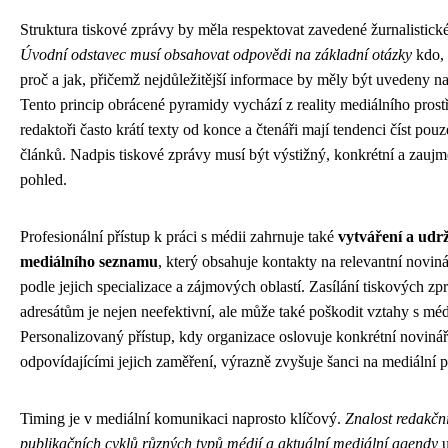
Struktura tiskové zprávy by měla respektovat zavedené žurnalistické
Úvodní odstavec musí obsahovat odpovědi na základní otázky
kdo, 
proč a jak, přičemž nejdůležitější informace by měly být uvedeny na
Tento princip obrácené pyramidy vychází z reality mediálního prost
redaktoři často krátí texty od konce a čtenáři mají tendenci číst pouz
článků. Nadpis tiskové zprávy musí být výstižný, konkrétní a zaujmo
pohled.
Profesionální přístup k práci s médii zahrnuje také
vytváření a udr
mediálního seznamu
, který obsahuje kontakty na relevantní noviná
podle jejich specializace a zájmových oblastí. Zasílání tiskových 
adresátům je nejen neefektivní, ale může také poškodit vztahy s méd
Personalizovaný přístup, kdy organizace oslovuje konkrétní novinář
odpovídajícími jejich zaměření, výrazně zvyšuje šanci na mediální p
Timing je v mediální komunikaci naprosto klíčový.
Znalost redakčn
publikačních cyklů různých typů médií a aktuální mediální agendy
u