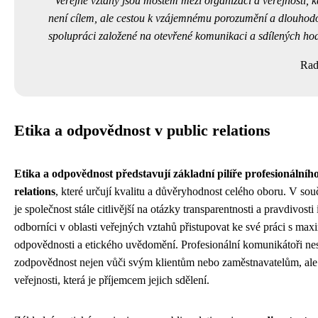
Veřejné vztahy jsou mostem mezi organizací a veřejností, 
není cílem, ale cestou k vzájemnému porozumění a dlouhod
spolupráci založené na otevřené komunikaci a sdílených ho
Rad
Etika a odpovědnost v public relations
Etika a odpovědnost představují základní pilíře profesionálníh
relations
, které určují kvalitu a důvěryhodnost celého oboru. V so
je společnost stále citlivější na otázky transparentnosti a pravdivosti
odborníci v oblasti veřejných vztahů přistupovat ke své práci s max
odpovědnosti a etického uvědomění. Profesionální komunikátoři ne
zodpovědnost nejen vůči svým klientům nebo zaměstnavatelům, ale
veřejnosti, která je příjemcem jejich sdělení.