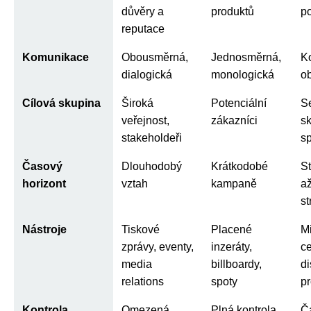
důvěry a
produktů
po
reputace
Komunikace
Obousměrná,
Jednosměrná,
K
dialogická
monologická
ob
Cílová skupina
Široká
Potenciální
S
veřejnost,
zákazníci
s
stakeholdeři
sp
Časový
Dlouhodobý
Krátkodobé
S
horizont
vztah
kampaně
a
st
Nástroje
Tiskové
Placené
Mi
zprávy, eventy,
inzeráty,
ce
media
billboardy,
di
relations
spoty
p
Kontrola
Omezená
Plná kontrola
Č