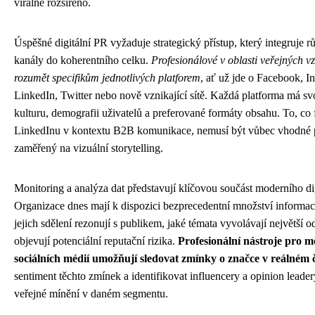
virálně rozšířeno.
Úspěšné digitální PR vyžaduje strategický přístup, který integruje r
kanály do koherentního celku.
Profesionálové v oblasti veřejných v
rozumět specifikům jednotlivých platforem
, ať už jde o Facebook, I
LinkedIn, Twitter nebo nově vznikající sítě. Každá platforma má sv
kulturu, demografii uživatelů a preferované formáty obsahu. To, co
LinkedInu v kontextu B2B komunikace, nemusí být vůbec vhodné 
zaměřený na vizuální storytelling.
Monitoring a analýza dat představují klíčovou součást moderního di
Organizace dnes mají k dispozici bezprecedentní množství informací
jejich sdělení rezonují s publikem, jaké témata vyvolávají největší 
objevují potenciální reputační rizika.
Profesionální nástroje pro m
sociálních médií umožňují sledovat zmínky o značce v reálném 
sentiment těchto zmínek a identifikovat influencery a opinion leadery
veřejné mínění v daném segmentu.