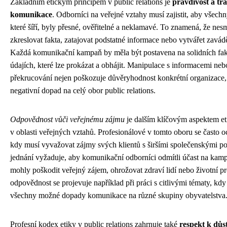
Základním etickým principem v public relations je
pravdivost a tr
komunikace
. Odborníci na veřejné vztahy musí zajistit, aby všech
které šíří, byly přesné, ověřitelné a neklamavé. To znamená, že ne
zkreslovat fakta, zatajovat podstatné informace nebo vytvářet zavád
Každá komunikační kampaň by měla být postavena na solidních fak
údajích, které lze prokázat a obhájit. Manipulace s informacemi neb
překrucování nejen poškozuje důvěryhodnost konkrétní organizace,
negativní dopad na celý obor public relations.
Odpovědnost vůči veřejnému zájmu
je dalším klíčovým aspektem e
v oblasti veřejných vztahů. Profesionálové v tomto oboru se často oci
kdy musí vyvažovat zájmy svých klientů s širšími společenskými po
jednání vyžaduje, aby komunikační odborníci odmítli účast na kamp
mohly poškodit veřejný zájem, ohrožovat zdraví lidí nebo životní pr
odpovědnost se projevuje například při práci s citlivými tématy, kdy 
všechny možné dopady komunikace na různé skupiny obyvatelstva
Profesní kodex etiky v public relations zahrnuje také
respekt k důst