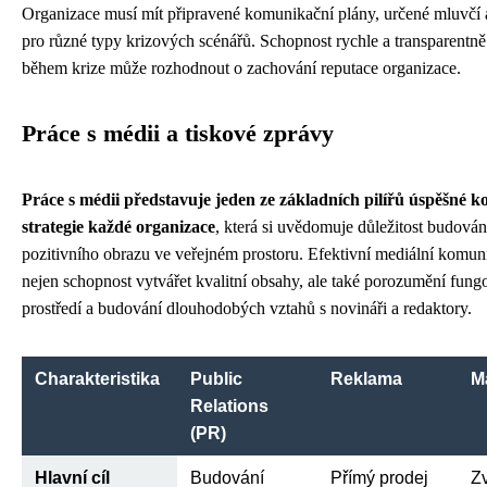
Organizace musí mít připravené komunikační plány, určené mluvčí 
pro různé typy krizových scénářů. Schopnost rychle a transparent
během krize může rozhodnout o zachování reputace organizace.
Práce s médii a tiskové zprávy
Práce s médii představuje jeden ze základních pilířů úspěšné 
strategie každé organizace
, která si uvědomuje důležitost budován
pozitivního obrazu ve veřejném prostoru. Efektivní mediální komu
nejen schopnost vytvářet kvalitní obsahy, ale také porozumění fun
prostředí a budování dlouhodobých vztahů s novináři a redaktory.
Charakteristika
Public
Reklama
M
Relations
(PR)
Hlavní cíl
Budování
Přímý prodej
Zv