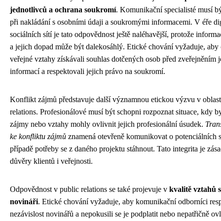
jednotlivců a ochrana soukromí
. Komunikační specialisté musí bý
při nakládání s osobními údaji a soukromými informacemi. V éře dig
sociálních sítí je tato odpovědnost ještě naléhavější, protože informac
a jejich dopad může být dalekosáhlý. Etické chování vyžaduje, aby
veřejné vztahy získávali souhlas dotčených osob před zveřejněním j
informací a respektovali jejich právo na soukromí.
Konflikt zájmů představuje další významnou etickou výzvu v oblast
relations. Profesionálové musí být schopni rozpoznat situace, kdy by
zájmy nebo vztahy mohly ovlivnit jejich profesionální úsudek.
Tran
ke konfliktu zájmů
znamená otevřeně komunikovat o potenciálních st
případě potřeby se z daného projektu stáhnout. Tato integrita je zás
důvěry klientů i veřejnosti.
Odpovědnost v public relations se také projevuje v
kvalitě vztahů 
novináři
. Etické chování vyžaduje, aby komunikační odborníci res
nezávislost novinářů a nepokusili se je podplatit nebo nepatřičně o