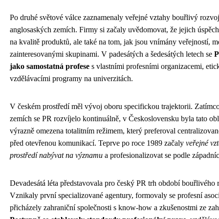
Po druhé světové válce zaznamenaly veřejné vztahy bouřlivý rozvo
anglosaských zemích. Firmy si začaly uvědomovat, že jejich úspěch
na kvalitě produktů, ale také na tom, jak jsou vnímány veřejností, m
zainteresovanými skupinami. V padesátých a šedesátých letech se
P
jako samostatná profese
s vlastními profesními organizacemi, eti
vzdělávacími programy na univerzitách.
V českém prostředí měl vývoj oboru specifickou trajektorii. Zatímc
zemích se PR rozvíjelo kontinuálně, v Československu byla tato ob
výrazně omezena totalitním režimem, který preferoval centralizov
před otevřenou komunikací. Teprve po roce 1989 začaly
veřejné vz
prostředí nabývat na významu
a profesionalizovat se podle západní
Devadesátá léta představovala pro český PR trh období bouřlivého r
Vznikaly první specializované agentury, formovaly se profesní aso
přicházely zahraniční společnosti s know-how a zkušenostmi ze zah