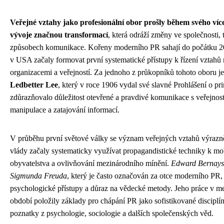
Veřejné vztahy jako profesionální obor prošly během svého více
vývoje značnou transformací
, která odráží změny ve společnosti, 
způsobech komunikace. Kořeny moderního PR sahají do počátku 20. 
v USA začaly formovat první systematické přístupy k řízení vztahů
organizacemi a veřejností. Za jednoho z průkopníků tohoto oboru 
Ledbetter Lee
, který v roce 1906 vydal své slavné Prohlášení o pri
zdůrazňovalo důležitost otevřené a pravdivé komunikace s veřejnost
manipulace a zatajování informací.
V průběhu první světové války se význam veřejných vztahů výrazně
vlády začaly systematicky využívat propagandistické techniky k mob
obyvatelstva a ovlivňování mezinárodního mínění.
Edward Bernays
Sigmunda Freuda
, který je často označován za otce moderního PR,
psychologické přístupy a důraz na vědecké metody. Jeho práce v 
období položily základy pro chápání PR jako sofistikované disciplín
poznatky z psychologie, sociologie a dalších společenských věd.