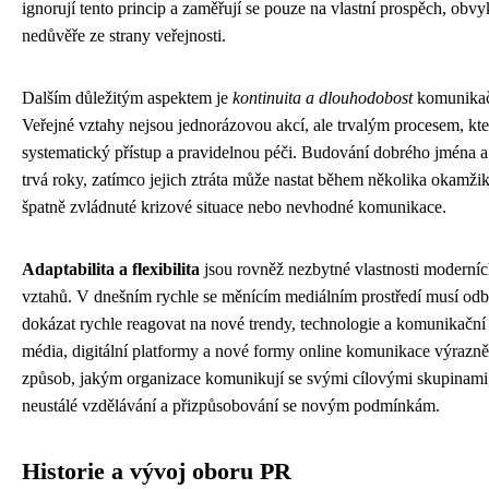
ignorují tento princip a zaměřují se pouze na vlastní prospěch, obvy
nedůvěře ze strany veřejnosti.
Dalším důležitým aspektem je
kontinuita a dlouhodobost
komunikačn
Veřejné vztahy nejsou jednorázovou akcí, ale trvalým procesem, kt
systematický přístup a pravidelnou péči. Budování dobrého jména 
trvá roky, zatímco jejich ztráta může nastat během několika okamži
špatně zvládnuté krizové situace nebo nevhodné komunikace.
Adaptabilita a flexibilita
jsou rovněž nezbytné vlastnosti moderní
vztahů. V dnešním rychle se měnícím mediálním prostředí musí odb
dokázat rychle reagovat na nové trendy, technologie a komunikační 
média, digitální platformy a nové formy online komunikace výrazn
způsob, jakým organizace komunikují se svými cílovými skupinami,
neustálé vzdělávání a přizpůsobování se novým podmínkám.
Historie a vývoj oboru PR