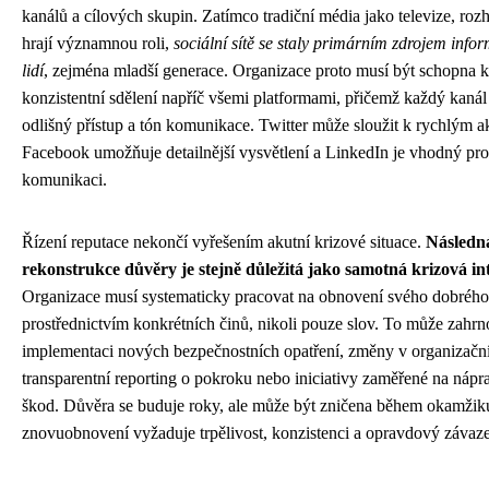
kanálů a cílových skupin. Zatímco tradiční média jako televize, rozhl
hrají významnou roli,
sociální sítě se staly primárním zdrojem inf
lidí
, zejména mladší generace. Organizace proto musí být schopna
konzistentní sdělení napříč všemi platformami, přičemž každý kaná
odlišný přístup a tón komunikace. Twitter může sloužit k rychlým a
Facebook umožňuje detailnější vysvětlení a LinkedIn je vhodný p
komunikaci.
Řízení reputace nekončí vyřešením akutní krizové situace.
Následn
rekonstrukce důvěry je stejně důležitá jako samotná krizová in
Organizace musí systematicky pracovat na obnovení svého dobréh
prostřednictvím konkrétních činů, nikoli pouze slov. To může zahrn
implementaci nových bezpečnostních opatření, změny v organizační
transparentní reporting o pokroku nebo iniciativy zaměřené na náp
škod. Důvěra se buduje roky, ale může být zničena během okamžiku,
znovuobnovení vyžaduje trpělivost, konzistenci a opravdový závaz