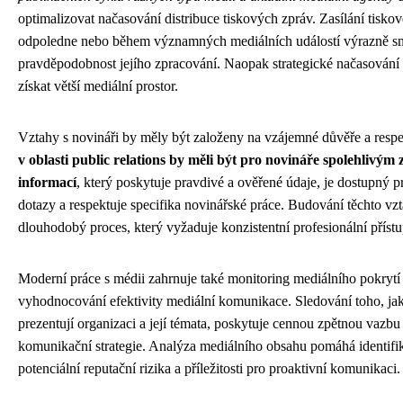
optimalizovat načasování distribuce tiskových zpráv. Zasílání tisko
odpoledne nebo během významných mediálních událostí výrazně sn
pravděpodobnost jejího zpracování. Naopak strategické načasován
získat větší mediální prostor.
Vztahy s novináři by měly být založeny na vzájemné důvěře a resp
v oblasti public relations by měli být pro novináře spolehlivým
informací
, který poskytuje pravdivé a ověřené údaje, je dostupný p
dotazy a respektuje specifika novinářské práce. Budování těchto vzt
dlouhodobý proces, který vyžaduje konzistentní profesionální přístu
Moderní práce s médii zahrnuje také monitoring mediálního pokrytí
vyhodnocování efektivity mediální komunikace. Sledování toho, ja
prezentují organizaci a její témata, poskytuje cennou zpětnou vazbu
komunikační strategie. Analýza mediálního obsahu pomáhá identifik
potenciální reputační rizika a příležitosti pro proaktivní komunikaci.