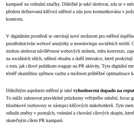
kampaně na vnímání značky. Důležité je také sledovat, zda se v méd
předem definovaná klíčová sdělení a zda jsou komunikována v po
kontextu.
V digitálním prostředí se otevírají nové možnosti pro měření úspěš
prostřednictvím
webové analytiky a monitoringu sociálních médií
. 
mohou sledovat návštěvnost webových stránek, míru konverze, zapo
na sociálních sítích, sdílení obsahu a další interakce, které poskytuj
o tom, jak cílové publikum reaguje na PR aktivity. Tyto digitální m
téměř okamžitou zpětnou vazbu a možnost průběžné optimalizace 
Důležitým aspektem měření je také
vyhodnocení dopadu na reput
To může zahrnovat pravidelné průzkumy veřejného mínění, focus 
hloubkové rozhovory se zástupci klíčových stakeholderů. Tyto met
odhalit změny v postojích, vnímání a chování cílových skupin, které
skutečným cílem PR kampaní.