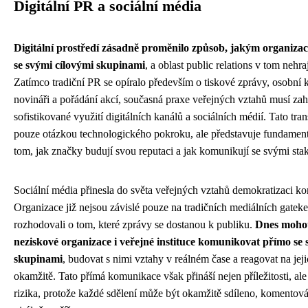
Digitální PR a sociální média
Digitální prostředí zásadně proměnilo způsob, jakým organiza
se svými cílovými skupinami
, a oblast public relations v tom nehr
Zatímco tradiční PR se opíralo především o tiskové zprávy, osobní 
novináři a pořádání akcí, současná praxe veřejných vztahů musí za
sofistikované využití digitálních kanálů a sociálních médií. Tato tr
pouze otázkou technologického pokroku, ale představuje fundamen
tom, jak značky budují svou reputaci a jak komunikují se svými sta
Sociální média přinesla do světa veřejných vztahů demokratizaci k
Organizace již nejsou závislé pouze na tradičních mediálních gateke
rozhodovali o tom, které zprávy se dostanou k publiku.
Dnes mohou
neziskové organizace i veřejné instituce komunikovat přímo se 
skupinami
, budovat s nimi vztahy v reálném čase a reagovat na jej
okamžitě. Tato přímá komunikace však přináší nejen příležitosti, al
rizika, protože každé sdělení může být okamžitě sdíleno, komentov