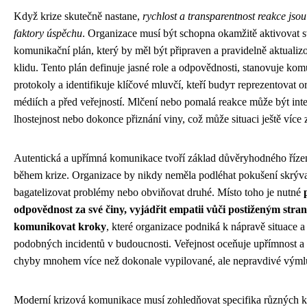
Když krize skutečně nastane,
rychlost a transparentnost reakce jsou
faktory úspěchu
. Organizace musí být schopna okamžitě aktivovat s
komunikační plán, který by měl být připraven a pravidelně aktualiz
klidu. Tento plán definuje jasné role a odpovědnosti, stanovuje ko
protokoly a identifikuje klíčové mluvčí, kteří budут reprezentovat o
médiích a před veřejností. Mlčení nebo pomalá reakce může být int
lhostejnost nebo dokonce přiznání viny, což může situaci ještě více z
Autentická a upřímná komunikace tvoří základ důvěryhodného řízen
během krize. Organizace by nikdy neměla podléhat pokušení skrývat
bagatelizovat problémy nebo obviňovat druhé. Místo toho je nutné
odpovědnost za své činy, vyjádřit empatii vůči postiženým stra
komunikovat kroky
, které organizace podniká k nápravě situace a
podobných incidentů v budoucnosti. Veřejnost oceňuje upřímnost a 
chyby mnohem více než dokonale vypilované, ale nepravdivé výml
Moderní krizová komunikace musí zohledňovat specifika různých 