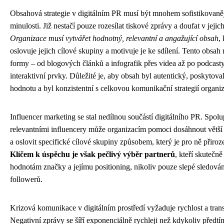
Obsahová strategie v digitálním PR musí být mnohem sofistikovaněj
minulosti. Již nestačí pouze rozesílat tiskové zprávy a doufat v jejic
Organizace musí vytvářet hodnotný, relevantní a angažující obsah
,
oslovuje jejich cílové skupiny a motivuje je ke sdílení. Tento obsah
formy – od blogových článků a infografik přes videa až po podcast
interaktivní prvky. Důležité je, aby obsah byl autentický, poskytova
hodnotu a byl konzistentní s celkovou komunikační strategií organi
Influencer marketing se stal nedílnou součástí digitálního PR. Spolu
relevantními influencery může organizacím pomoci dosáhnout větší
a oslovit specifické cílové skupiny způsobem, který je pro ně přiroz
Klíčem k úspěchu je však pečlivý výběr partnerů
, kteří skutečn
hodnotám značky a jejímu positioning, nikoliv pouze slepé sledován
followerů.
Krizová komunikace v digitálním prostředí vyžaduje rychlost a tran
Negativní zprávy se šíří exponenciálně rychleji než kdykoliv předtí