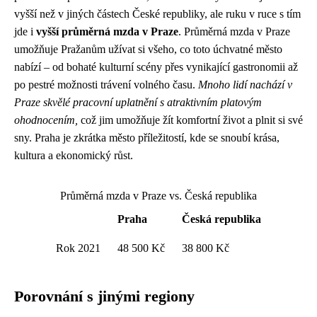
vyšší než v jiných částech České republiky, ale ruku v ruce s tím
jde i
vyšší průměrná mzda v Praze
. Průměrná mzda v Praze
umožňuje Pražanům užívat si všeho, co toto úchvatné město
nabízí – od bohaté kulturní scény přes vynikající gastronomii až
po pestré možnosti trávení volného času.
Mnoho lidí nachází v
Praze skvělé pracovní uplatnění s atraktivním platovým
ohodnocením,
což jim umožňuje žít komfortní život a plnit si své
sny. Praha je zkrátka město příležitostí, kde se snoubí krása,
kultura a ekonomický růst.
Průměrná mzda v Praze vs. Česká republika
Praha
Česká republika
Rok 2021
48 500 Kč
38 800 Kč
Porovnání s jinými regiony