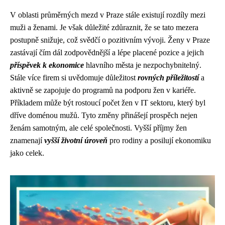
V oblasti průměrných mezd v Praze stále existují rozdíly mezi
muži a ženami. Je však důležité zdůraznit, že se tato mezera
postupně snižuje, což svědčí o pozitivním vývoji. Ženy v Praze
zastávají čím dál zodpovědnější a lépe placené pozice a jejich
příspěvek k ekonomice
hlavního města je nezpochybnitelný.
Stále více firem si uvědomuje důležitost
rovných příležitostí
a
aktivně se zapojuje do programů na podporu žen v kariéře.
Příkladem může být rostoucí počet žen v IT sektoru, který byl
dříve doménou mužů. Tyto změny přinášejí prospěch nejen
ženám samotným, ale celé společnosti. Vyšší příjmy žen
znamenají
vyšší životní úroveň
pro rodiny a posilují ekonomiku
jako celek.