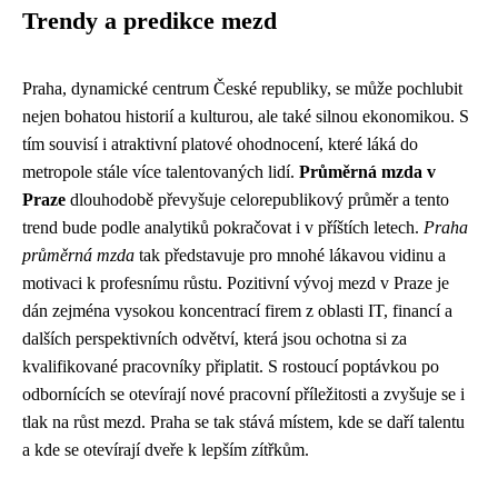
Trendy a predikce mezd
Praha, dynamické centrum České republiky, se může pochlubit
nejen bohatou historií a kulturou, ale také silnou ekonomikou. S
tím souvisí i atraktivní platové ohodnocení, které láká do
metropole stále více talentovaných lidí.
Průměrná mzda v
Praze
dlouhodobě převyšuje celorepublikový průměr a tento
trend bude podle analytiků pokračovat i v příštích letech.
Praha
průměrná mzda
tak představuje pro mnohé lákavou vidinu a
motivaci k profesnímu růstu. Pozitivní vývoj mezd v Praze je
dán zejména vysokou koncentrací firem z oblasti IT, financí a
dalších perspektivních odvětví, která jsou ochotna si za
kvalifikované pracovníky připlatit. S rostoucí poptávkou po
odbornících se otevírají nové pracovní příležitosti a zvyšuje se i
tlak na růst mezd. Praha se tak stává místem, kde se daří talentu
a kde se otevírají dveře k lepším zítřkům.