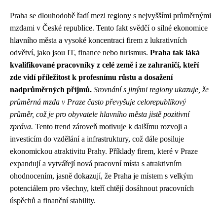
Praha se dlouhodobě řadí mezi regiony s nejvyššími průměrnými
mzdami v České republice. Tento fakt svědčí o silné ekonomice
hlavního města a vysoké koncentraci firem z lukrativních
odvětví, jako jsou IT, finance nebo turismus.
Praha tak láká
kvalifikované pracovníky z celé země i ze zahraničí, kteří
zde vidí příležitost k profesnímu růstu a dosažení
nadprůměrných příjmů.
Srovnání s jinými regiony ukazuje, že
průměrná mzda v Praze často převyšuje celorepublikový
průměr, což je pro obyvatele hlavního města jistě pozitivní
zpráva.
Tento trend zároveň motivuje k dalšímu rozvoji a
investicím do vzdělání a infrastruktury, což dále posiluje
ekonomickou atraktivitu Prahy. Příklady firem, které v Praze
expandují a vytvářejí nová pracovní místa s atraktivním
ohodnocením, jasně dokazují, že Praha je místem s velkým
potenciálem pro všechny, kteří chtějí dosáhnout pracovních
úspěchů a finanční stability.