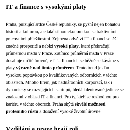
IT a finance s vysokými platy
Praha, pulzující srdce České republiky, se pyšní nejen bohatou
historií a kulturou, ale také silnou ekonomikou s atraktivními
pracovními příležitostmi. Zejména odvětví IT a financí se těší
značné prosperitě a nabízí
vysoké platy
, které překračují
průměrnou mzdu v Praze. Zatímco průměrná mzda v Praze
dosahuje určité úrovně, v IT a financích se běžně setkáváme s
platy
výrazně nad tímto průměrem
. Tento trend je dán
vysokou poptávkou po kvalifikovaných odbornících v těchto
oblastech. Mnoho firem, jak nadnárodních korporací, tak i
dynamicky se rozvíjejících startupů, hledá talentované jedince se
znalostmi v oblasti IT a financí. Pro ty, kteří se rozhodnou pro
kariéru v těchto oborech, Praha skýtá
skvělé možnosti
profesního růstu
a dosažení vysoké životní úrovně.
Vzdělání a praxe hrají roli