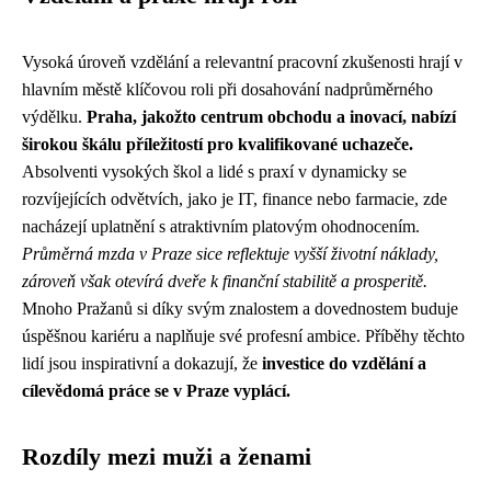
Vysoká úroveň vzdělání a relevantní pracovní zkušenosti hrají v
hlavním městě klíčovou roli při dosahování nadprůměrného
výdělku.
Praha, jakožto centrum obchodu a inovací, nabízí
širokou škálu příležitostí pro kvalifikované uchazeče.
Absolventi vysokých škol a lidé s praxí v dynamicky se
rozvíjejících odvětvích, jako je IT, finance nebo farmacie, zde
nacházejí uplatnění s atraktivním platovým ohodnocením.
Průměrná mzda v Praze sice reflektuje vyšší životní náklady,
zároveň však otevírá dveře k finanční stabilitě a prosperitě.
Mnoho Pražanů si díky svým znalostem a dovednostem buduje
úspěšnou kariéru a naplňuje své profesní ambice. Příběhy těchto
lidí jsou inspirativní a dokazují, že
investice do vzdělání a
cílevědomá práce se v Praze vyplácí.
Rozdíly mezi muži a ženami