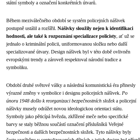
státní symboly a označení konkrétních útvarů.
Během meziválečného období se systém policejních nášivek
postupně ustálil a rozšířil.
Nášivky sloužily nejen k identifikaci
hodnosti, ale také k rozpoznání specializace policisty
, ať už se
jednalo o kriminální policii, uniformovanou složku nebo další
specializované útvary. Design nášivek byl v této době ovlivněn
evropskými trendy a zároveň respektoval národní tradice a
symboliku.
Období druhé světové války a následná komunistická éra přinesly
výrazné změny v symbolice i designu policejních nášivek.
Po
únoru 1948 došlo k reorganizaci bezpečnostních složek
a policejní
nášivky musely odrážet novou ideologickou orientaci státu.
Symboly jako pěticípá hvězda, zkřížené meče nebo specifické
barvy se staly běžnou součástí označení příslušníků Veřejné
bezpečnosti a dalších bezpečnostních složek. Tyto nášivky byly
často vyráběny v centralizovaných dílnách a jejich design byl přísně