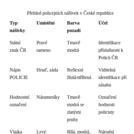
Přehled policejních nášivek v České republice
Typ
Umístění
Barva
Účel
nášivky
pozadí
Státní
Pravé
Tmavě
Identifikace
znak ČR
rameno
modrá
příslušnosti k
Policii ČR
Nápis
Hruď, záda
Reflexní
Viditelná
POLICIE
žlutá/stříbrná
identifikace při
zásahu
Hodnostní
Nárameníky
Tmavě
Označení
označení
modrá se
hodnosti
zlatými
policisty
pruhy
Vlajka
Levé
Bílá, modrá,
Národní