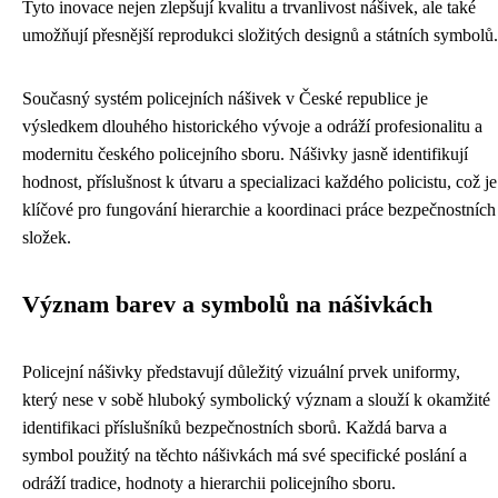
Tyto inovace nejen zlepšují kvalitu a trvanlivost nášivek, ale také
umožňují přesnější reprodukci složitých designů a státních symbolů.
Současný systém policejních nášivek v České republice je
výsledkem dlouhého historického vývoje a odráží profesionalitu a
modernitu českého policejního sboru. Nášivky jasně identifikují
hodnost, příslušnost k útvaru a specializaci každého policistu, což je
klíčové pro fungování hierarchie a koordinaci práce bezpečnostních
složek.
Význam barev a symbolů na nášivkách
Policejní nášivky představují důležitý vizuální prvek uniformy,
který nese v sobě hluboký symbolický význam a slouží k okamžité
identifikaci příslušníků bezpečnostních sborů. Každá barva a
symbol použitý na těchto nášivkách má své specifické poslání a
odráží tradice, hodnoty a hierarchii policejního sboru.