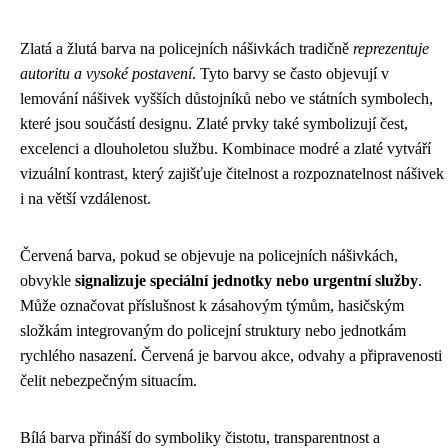
Zlatá a žlutá barva na policejních nášivkách tradičně
reprezentuje
autoritu a vysoké postavení
. Tyto barvy se často objevují v
lemování nášivek vyšších důstojníků nebo ve státních symbolech,
které jsou součástí designu. Zlaté prvky také symbolizují čest,
excelenci a dlouholetou službu. Kombinace modré a zlaté vytváří
vizuální kontrast, který zajišťuje čitelnost a rozpoznatelnost nášivek
i na větší vzdálenost.
Červená barva, pokud se objevuje na policejních nášivkách,
obvykle
signalizuje speciální jednotky nebo urgentní služby
.
Může označovat příslušnost k zásahovým týmům, hasičským
složkám integrovaným do policejní struktury nebo jednotkám
rychlého nasazení. Červená je barvou akce, odvahy a připravenosti
čelit nebezpečným situacím.
Bílá barva přináší do symboliky čistotu, transparentnost a