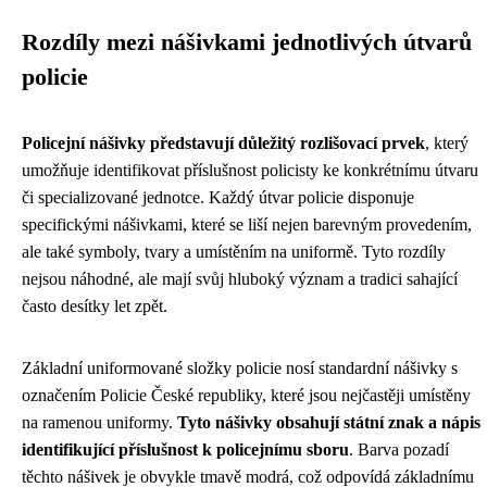
Rozdíly mezi nášivkami jednotlivých útvarů
policie
Policejní nášivky představují důležitý rozlišovací prvek
, který
umožňuje identifikovat příslušnost policisty ke konkrétnímu útvaru
či specializované jednotce. Každý útvar policie disponuje
specifickými nášivkami, které se liší nejen barevným provedením,
ale také symboly, tvary a umístěním na uniformě. Tyto rozdíly
nejsou náhodné, ale mají svůj hluboký význam a tradici sahající
často desítky let zpět.
Základní uniformované složky policie nosí standardní nášivky s
označením Policie České republiky, které jsou nejčastěji umístěny
na ramenou uniformy.
Tyto nášivky obsahují státní znak a nápis
identifikující příslušnost k policejnímu sboru
. Barva pozadí
těchto nášivek je obvykle tmavě modrá, což odpovídá základnímu