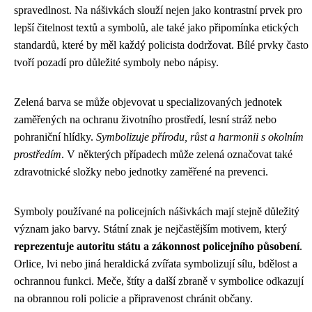
spravedlnost. Na nášivkách slouží nejen jako kontrastní prvek pro
lepší čitelnost textů a symbolů, ale také jako připomínka etických
standardů, které by měl každý policista dodržovat. Bílé prvky často
tvoří pozadí pro důležité symboly nebo nápisy.
Zelená barva se může objevovat u specializovaných jednotek
zaměřených na ochranu životního prostředí, lesní stráž nebo
pohraniční hlídky.
Symbolizuje přírodu, růst a harmonii s okolním
prostředím
. V některých případech může zelená označovat také
zdravotnické složky nebo jednotky zaměřené na prevenci.
Symboly používané na policejních nášivkách mají stejně důležitý
význam jako barvy. Státní znak je nejčastějším motivem, který
reprezentuje autoritu státu a zákonnost policejního působení
.
Orlice, lvi nebo jiná heraldická zvířata symbolizují sílu, bdělost a
ochrannou funkci. Meče, štíty a další zbraně v symbolice odkazují
na obrannou roli policie a připravenost chránit občany.