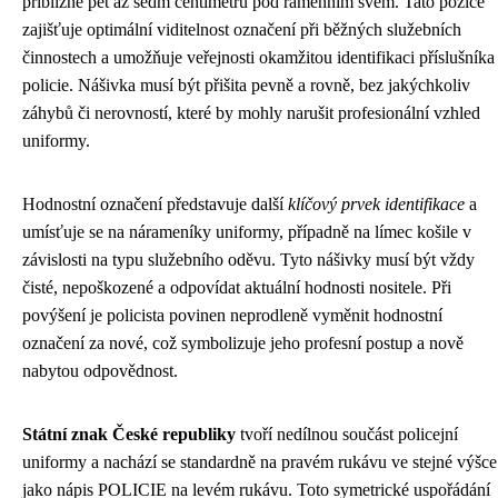
přibližně pět až sedm centimetrů pod ramenním švem. Tato pozice
zajišťuje optimální viditelnost označení při běžných služebních
činnostech a umožňuje veřejnosti okamžitou identifikaci příslušníka
policie. Nášivka musí být přišita pevně a rovně, bez jakýchkoliv
záhybů či nerovností, které by mohly narušit profesionální vzhled
uniformy.
Hodnostní označení představuje další
klíčový prvek identifikace
a
umísťuje se na nárameníky uniformy, případně na límec košile v
závislosti na typu služebního oděvu. Tyto nášivky musí být vždy
čisté, nepoškozené a odpovídat aktuální hodnosti nositele. Při
povýšení je policista povinen neprodleně vyměnit hodnostní
označení za nové, což symbolizuje jeho profesní postup a nově
nabytou odpovědnost.
Státní znak České republiky
tvoří nedílnou součást policejní
uniformy a nachází se standardně na pravém rukávu ve stejné výšce
jako nápis POLICIE na levém rukávu. Toto symetrické uspořádání