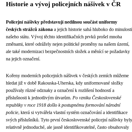
Historie a vývoj policejních nášivek v ČR
Policejní nášivky představují nedílnou součást uniformy
českých strážců zákona
a jejich historie sahá hluboko do minulosti
našeho státu. Vývoj těchto identifikačních prvků prošel mnoha
změnami, které odrážely nejen politické proměny na našem území,
ale také modernizaci bezpečnostních složek a měnící se požadavky
na jejich označení.
Kořeny moderních policejních nášivek v českých zemích můžeme
hledat již v době Rakouska-Uherska, kdy uniformované složky
používaly různé odznaky a označení k rozlišení hodností a
příslušnosti k jednotlivým útvarům.
Po vzniku Československé
republiky v roce 1918 došlo k postupnému formování národní
policie
, která si vytvářela vlastní systém označování a identifikace
svých příslušníků. Tyto první československé policejní nášivky byl
relativně jednoduché, ale jasně identifikovatelné, často obsahovaly