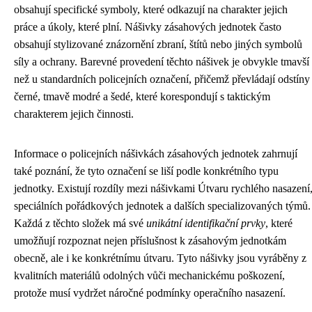
obsahují specifické symboly, které odkazují na charakter jejich
práce a úkoly, které plní. Nášivky zásahových jednotek často
obsahují stylizované znázornění zbraní, štítů nebo jiných symbolů
síly a ochrany. Barevné provedení těchto nášivek je obvykle tmavší
než u standardních policejních označení, přičemž převládají odstíny
černé, tmavě modré a šedé, které korespondují s taktickým
charakterem jejich činnosti.
Informace o policejních nášivkách zásahových jednotek zahrnují
také poznání, že tyto označení se liší podle konkrétního typu
jednotky. Existují rozdíly mezi nášivkami Útvaru rychlého nasazení
speciálních pořádkových jednotek a dalších specializovaných týmů.
Každá z těchto složek má své
unikátní identifikační prvky
, které
umožňují rozpoznat nejen příslušnost k zásahovým jednotkám
obecně, ale i ke konkrétnímu útvaru. Tyto nášivky jsou vyráběny z
kvalitních materiálů odolných vůči mechanickému poškození,
protože musí vydržet náročné podmínky operačního nasazení.