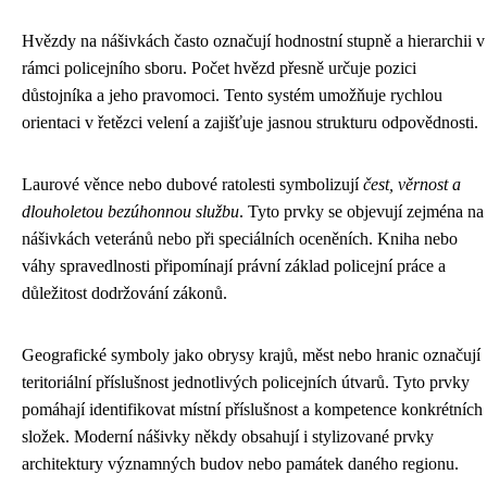
Hvězdy na nášivkách často označují hodnostní stupně a hierarchii v
rámci policejního sboru. Počet hvězd přesně určuje pozici
důstojníka a jeho pravomoci. Tento systém umožňuje rychlou
orientaci v řetězci velení a zajišťuje jasnou strukturu odpovědnosti.
Laurové věnce nebo dubové ratolesti symbolizují
čest, věrnost a
dlouholetou bezúhonnou službu
. Tyto prvky se objevují zejména na
nášivkách veteránů nebo při speciálních oceněních. Kniha nebo
váhy spravedlnosti připomínají právní základ policejní práce a
důležitost dodržování zákonů.
Geografické symboly jako obrysy krajů, měst nebo hranic označují
teritoriální příslušnost jednotlivých policejních útvarů. Tyto prvky
pomáhají identifikovat místní příslušnost a kompetence konkrétních
složek. Moderní nášivky někdy obsahují i stylizované prvky
architektury významných budov nebo památek daného regionu.