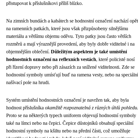
přistupovat k příslušníkovi příliš blízko.
Na zimních bundách a kabátech se hodnostní označení nachází opět
na ramenních patkách, které jsou však přizpůsobeny silnějšímu
materiálu a většímu objemu oděvu. Tyto patky jsou často větších
rozměrů a mají výraznější provedení, aby byly dobře viditelné i na
objemnějším oblečení.
Důležitým aspektem je také umístění
hodnostních označení na reflexních vestách
, které policisté nosí
při řízení dopravy nebo při zásazích za snížené viditelnosti. Zde se
hodnostní symboly umísťují buď na ramena vesty, nebo na speciáln
našívací pole na hrudi.
Systém umístění hodnostních označení je navržen tak, aby byla
hodnost příslušníka
okamžitě rozpoznatelná z různých úhlů pohledu
Proto se na některých typech uniforem objevují hodnostní symboly
také na límci nebo na čepici. Čepice důstojníků obsahují speciální
hodnostní symboly na kšiltu nebo na přední části, což umožňuje