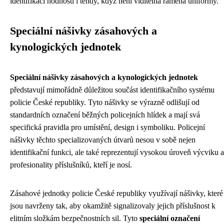
identifikaci hodnosti i tehdy, když není viditelná ramena uniformy.
Speciální nášivky zásahových a
kynologických jednotek
Speciální nášivky zásahových a kynologických jednotek
představují mimořádně důležitou součást identifikačního systému
policie České republiky. Tyto nášivky se výrazně odlišují od
standardních označení běžných policejních hlídek a mají svá
specifická pravidla pro umístění, design i symboliku. Policejní
nášivky těchto specializovaných útvarů nesou v sobě nejen
identifikační funkci, ale také reprezentují vysokou úroveň výcviku a
profesionality příslušníků, kteří je nosí.
Zásahové jednotky policie České republiky využívají nášivky, které
jsou navrženy tak, aby okamžitě signalizovaly jejich příslušnost k
elitním složkám bezpečnostních sil. Tyto
speciální označení