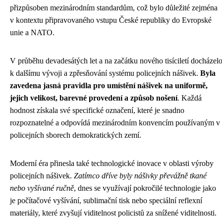
přizpůsoben mezinárodním standardům, což bylo důležité zejména
v kontextu připravovaného vstupu České republiky do Evropské
unie a NATO.
V průběhu devadesátých let a na začátku nového tisíciletí docházel
k dalšímu vývoji a zpřesňování systému policejních nášivek.
Byla
zavedena jasná pravidla pro umístění nášivek na uniformě,
jejich velikost, barevné provedení a způsob nošení
. Každá
hodnost získala své specifické označení, které je snadno
rozpoznatelné a odpovídá mezinárodním konvencím používaným v
policejních sborech demokratických zemí.
Moderní éra přinesla také technologické inovace v oblasti výroby
policejních nášivek.
Zatímco dříve byly nášivky převážně tkané
nebo vyšívané ručně
, dnes se využívají pokročilé technologie jako
je počítačové vyšívání, sublimační tisk nebo speciální reflexní
materiály, které zvyšují viditelnost policistů za snížené viditelnosti.