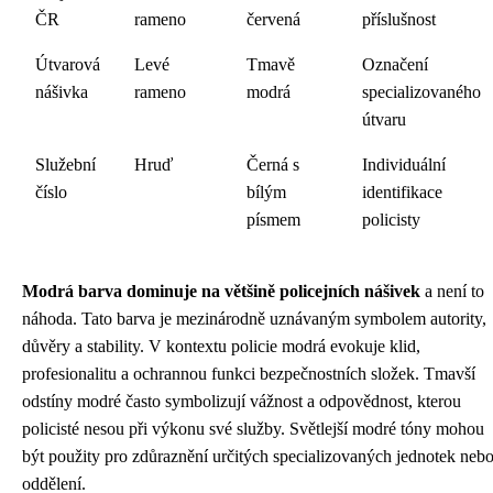
ČR
rameno
červená
příslušnost
Útvarová
Levé
Tmavě
Označení
nášivka
rameno
modrá
specializovaného
útvaru
Služební
Hruď
Černá s
Individuální
číslo
bílým
identifikace
písmem
policisty
Modrá barva dominuje na většině policejních nášivek
a není to
náhoda. Tato barva je mezinárodně uznávaným symbolem autority,
důvěry a stability. V kontextu policie modrá evokuje klid,
profesionalitu a ochrannou funkci bezpečnostních složek. Tmavší
odstíny modré často symbolizují vážnost a odpovědnost, kterou
policisté nesou při výkonu své služby. Světlejší modré tóny mohou
být použity pro zdůraznění určitých specializovaných jednotek neb
oddělení.