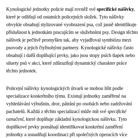
Kynologické jednotky policie mají rovněž své
specifické nášivky
,
které je odlišují od ostatních policejních složek. Tyto nášivky
obvykle obsahují stylizované vyobrazení psa, což jasně identifikuje
příslušnost k jednotkám pracujícím se služebními psy. Design těchto
nášivek je pečlivě promyšlen tak, aby vyjadřoval symbiózu mezi
psovody a jejich čtyřnohými partnery. Kynologické nášivky často
obsahují i další doplňující prvky, jako jsou stopy psích tlapek nebo
siluety psů v akci, které zdůrazňují dynamický charakter práce
těchto jednotek.
Policejní nášivky kynologických útvarů se mohou lišit podle
specializace konkrétního týmu. Existují jednotky zaměřené na
vyhledávání výbušnin, drог, pátrání po osobách nebo zadržování
pachatelů. Každá z těchto specializací může mít své
specifické
označení
, které doplňuje základní kynologickou nášivku. Tyto
doplňkové prvky pomáhají identifikovat konkrétní zaměření
jednotky a usnadňují koordinaci při společných operacích více