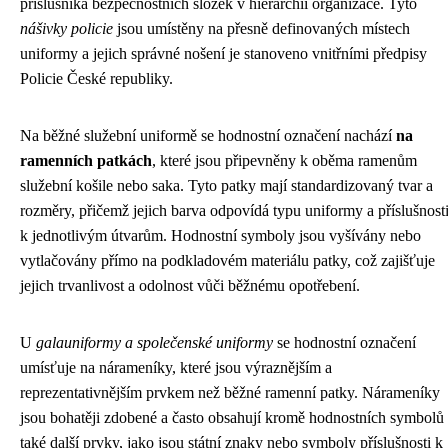
příslušníka bezpečnostních složek v hierarchii organizace. Tyto
nášivky policie
jsou umístěny na přesně definovaných místech
uniformy a jejich správné nošení je stanoveno vnitřními předpisy
Policie České republiky.
Na běžné služební uniformě se hodnostní označení nachází
na
ramenních patkách
, které jsou připevněny k oběma ramenům
služební košile nebo saka. Tyto patky mají standardizovaný tvar a
rozměry, přičemž jejich barva odpovídá typu uniformy a příslušnost
k jednotlivým útvarům. Hodnostní symboly jsou vyšívány nebo
vytlačovány přímo na podkladovém materiálu patky, což zajišťuje
jejich trvanlivost a odolnost vůči běžnému opotřebení.
U
galauniformy a společenské uniformy
se hodnostní označení
umísťuje na nárameníky, které jsou výraznějším a
reprezentativnějším prvkem než běžné ramenní patky. Nárameníky
jsou bohatěji zdobené a často obsahují kromě hodnostních symbolů
také další prvky, jako jsou státní znaky nebo symboly příslušnosti k