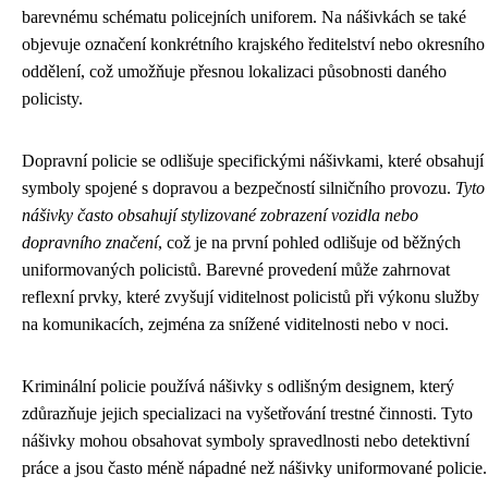
barevnému schématu policejních uniforem. Na nášivkách se také
objevuje označení konkrétního krajského ředitelství nebo okresního
oddělení, což umožňuje přesnou lokalizaci působnosti daného
policisty.
Dopravní policie se odlišuje specifickými nášivkami, které obsahují
symboly spojené s dopravou a bezpečností silničního provozu.
Tyto
nášivky často obsahují stylizované zobrazení vozidla nebo
dopravního značení
, což je na první pohled odlišuje od běžných
uniformovaných policistů. Barevné provedení může zahrnovat
reflexní prvky, které zvyšují viditelnost policistů při výkonu služby
na komunikacích, zejména za snížené viditelnosti nebo v noci.
Kriminální policie používá nášivky s odlišným designem, který
zdůrazňuje jejich specializaci na vyšetřování trestné činnosti. Tyto
nášivky mohou obsahovat symboly spravedlnosti nebo detektivní
práce a jsou často méně nápadné než nášivky uniformované policie.