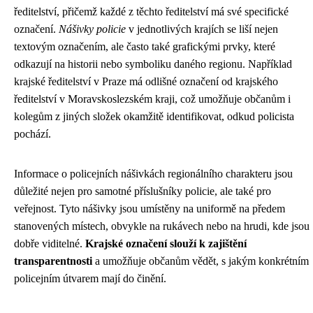
ředitelství, přičemž každé z těchto ředitelství má své specifické
označení.
Nášivky policie
v jednotlivých krajích se liší nejen
textovým označením, ale často také grafickými prvky, které
odkazují na historii nebo symboliku daného regionu. Například
krajské ředitelství v Praze má odlišné označení od krajského
ředitelství v Moravskoslezském kraji, což umožňuje občanům i
kolegům z jiných složek okamžitě identifikovat, odkud policista
pochází.
Informace o policejních nášivkách regionálního charakteru jsou
důležité nejen pro samotné příslušníky policie, ale také pro
veřejnost. Tyto nášivky jsou umístěny na uniformě na předem
stanovených místech, obvykle na rukávech nebo na hrudi, kde jsou
dobře viditelné.
Krajské označení slouží k zajištění
transparentnosti
a umožňuje občanům vědět, s jakým konkrétním
policejním útvarem mají do činění.