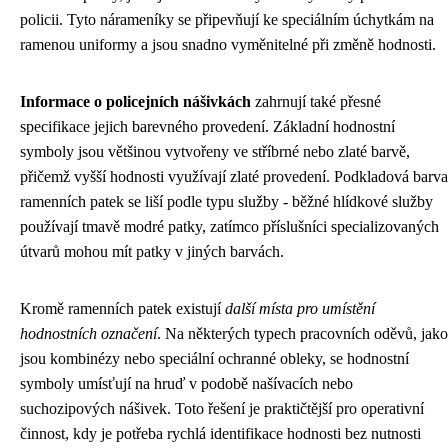
policii. Tyto nárameníky se připevňují ke speciálním úchytkám na
ramenou uniformy a jsou snadno vyměnitelné při změně hodnosti.
Informace o policejních nášivkách
zahrnují také přesné
specifikace jejich barevného provedení. Základní hodnostní
symboly jsou většinou vytvořeny ve stříbrné nebo zlaté barvě,
přičemž vyšší hodnosti využívají zlaté provedení. Podkladová barva
ramenních patek se liší podle typu služby - běžné hlídkové služby
používají tmavě modré patky, zatímco příslušníci specializovaných
útvarů mohou mít patky v jiných barvách.
Kromě ramenních patek existují
další místa pro umístění
hodnostních označení
. Na některých typech pracovních oděvů, jako
jsou kombinézy nebo speciální ochranné obleky, se hodnostní
symboly umísťují na hruď v podobě našívacích nebo
suchozipových nášivek. Toto řešení je praktičtější pro operativní
činnost, kdy je potřeba rychlá identifikace hodnosti bez nutnosti