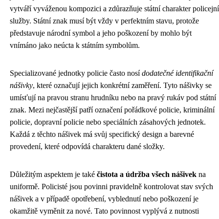
vytváří vyváženou kompozici a zdůrazňuje státní charakter policejní
služby. Státní znak musí být vždy v perfektním stavu, protože
představuje národní symbol a jeho poškození by mohlo být
vnímáno jako neúcta k státním symbolům.
Specializované jednotky policie často nosí
dodatečné identifikační
nášivky
, které označují jejich konkrétní zaměření. Tyto nášivky se
umísťují na pravou stranu hrudníku nebo na pravý rukáv pod státní
znak. Mezi nejčastější patří označení pořádkové policie, kriminální
policie, dopravní policie nebo speciálních zásahových jednotek.
Každá z těchto nášivek má svůj specifický design a barevné
provedení, které odpovídá charakteru dané složky.
Důležitým aspektem je také
čistota a údržba všech nášivek
na
uniformě. Policisté jsou povinni pravidelně kontrolovat stav svých
nášivek a v případě opotřebení, vyblednutí nebo poškození je
okamžitě vyměnit za nové. Tato povinnost vyplývá z nutnosti