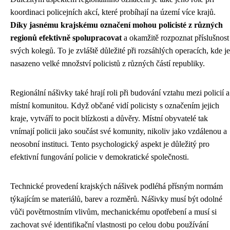
koordinaci policejních akcí, které probíhají na území více krajů.
Díky jasnému krajskému označení mohou policisté z různých
regionů efektivně spolupracovat
a okamžitě rozpoznat příslušnost
svých kolegů. To je zvláště důležité při rozsáhlých operacích, kde je
nasazeno velké množství policistů z různých částí republiky.
Regionální nášivky také hrají roli při budování vztahu mezi policií a
místní komunitou. Když občané vidí policisty s označením jejich
kraje, vytváří to pocit blízkosti a důvěry. Místní obyvatelé tak
vnímají policii jako součást své komunity, nikoliv jako vzdálenou a
neosobní instituci. Tento psychologický aspekt je důležitý pro
efektivní fungování policie v demokratické společnosti.
Technické provedení krajských nášivek podléhá přísným normám
týkajícím se materiálů, barev a rozměrů. Nášivky musí být odolné
vůči povětrnostním vlivům, mechanickému opotřebení a musí si
zachovat své identifikační vlastnosti po celou dobu používání