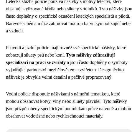
Letecká služba policie používá nášivky s motivy letectví, které
obsahují stylizovaná křídla nebo siluety vrtulníků. Tyto nášivky jso
často doplněny o specifické označení leteckých specialistů a pilotů.
Barevné schéma může zahrnovat modrou barvu symbolizující nebe
a vzduch.
Psovodi a jízdní policie mají rovněž své specifické nášivky, které
zobrazují siluety psů nebo koní.
Tyto nášivky zdůrazňují
specializaci na práci se zvířaty
a jsou často doplněny o symboly
vyjadřující partnerství mezi člověkem a zvířetem. Design těchto
nášivek je obvykle velmi detailní a pečlivě propracovaný.
Vodní policie disponuje nášivkami s námořní tematikou, které
mohou obsahovat kotvy, vlny nebo siluety plavidel. Tyto nášivky
jsou přizpůsobeny specifickým podmínkám práce na vodě a mohou
obsahovat vodotěsné nebo rychleschnoucí materiály.