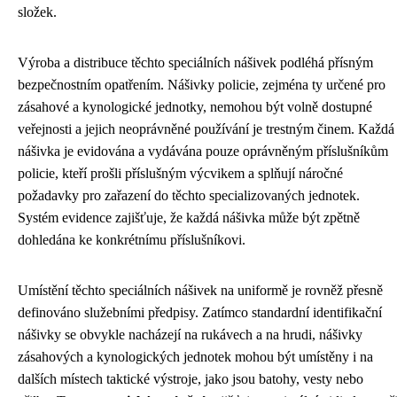
složek.
Výroba a distribuce těchto speciálních nášivek podléhá přísným
bezpečnostním opatřením. Nášivky policie, zejména ty určené pro
zásahové a kynologické jednotky, nemohou být volně dostupné
veřejnosti a jejich neoprávněné používání je trestným činem. Každá
nášivka je evidována a vydávána pouze oprávněným příslušníkům
policie, kteří prošli příslušným výcvikem a splňují náročné
požadavky pro zařazení do těchto specializovaných jednotek.
Systém evidence zajišťuje, že každá nášivka může být zpětně
dohledána ke konkrétnímu příslušníkovi.
Umístění těchto speciálních nášivek na uniformě je rovněž přesně
definováno služebními předpisy. Zatímco standardní identifikační
nášivky se obvykle nacházejí na rukávech a na hrudi, nášivky
zásahových a kynologických jednotek mohou být umístěny i na
dalších místech taktické výstroje, jako jsou batohy, vesty nebo