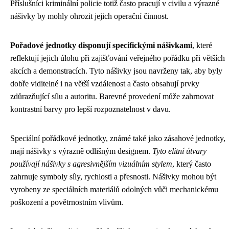
Příslušníci kriminální policie totiž často pracují v civilu a výrazné
nášivky by mohly ohrozit jejich operační činnost.
Pořadové jednotky disponují specifickými nášivkami
, které
reflektují jejich úlohu při zajišťování veřejného pořádku při větších
akcích a demonstracích. Tyto nášivky jsou navrženy tak, aby byly
dobře viditelné i na větší vzdálenost a často obsahují prvky
zdůrazňující sílu a autoritu. Barevné provedení může zahrnovat
kontrastní barvy pro lepší rozpoznatelnost v davu.
Speciální pořádkové jednotky, známé také jako zásahové jednotky,
mají nášivky s výrazně odlišným designem.
Tyto elitní útvary
používají nášivky s agresivnějším vizuálním stylem
, který často
zahrnuje symboly síly, rychlosti a přesnosti. Nášivky mohou být
vyrobeny ze speciálních materiálů odolných vůči mechanickému
poškození a povětrnostním vlivům.