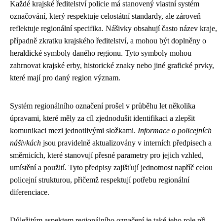
Každé krajské ředitelství policie má stanovený vlastní systém
označování, který respektuje celostátní standardy, ale zároveň
reflektuje regionální specifika. Nášivky obsahují často název kraje,
případně zkratku krajského ředitelství, a mohou být doplněny o
heraldické symboly daného regionu. Tyto symboly mohou
zahrnovat krajské erby, historické znaky nebo jiné grafické prvky,
které mají pro daný region význam.
Systém regionálního označení prošel v průběhu let několika
úpravami, které měly za cíl zjednodušit identifikaci a zlepšit
komunikaci mezi jednotlivými složkami.
Informace o policejních
nášivkách
jsou pravidelně aktualizovány v interních předpisech a
směrnicích, které stanovují přesné parametry pro jejich vzhled,
umístění a použití. Tyto předpisy zajišťují jednotnost napříč celou
policejní strukturou, přičemž respektují potřebu regionální
diferenciace.
Důležitým aspektem regionálního označení je také jeho role při