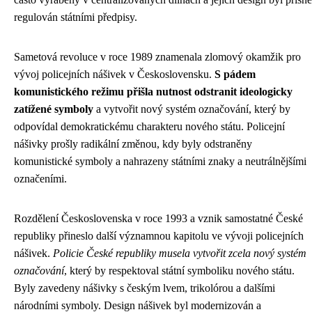
regulován státními předpisy.
Sametová revoluce v roce 1989 znamenala zlomový okamžik pro
vývoj policejních nášivek v Československu.
S pádem
komunistického režimu přišla nutnost odstranit ideologicky
zatížené symboly
a vytvořit nový systém označování, který by
odpovídal demokratickému charakteru nového státu. Policejní
nášivky prošly radikální změnou, kdy byly odstraněny
komunistické symboly a nahrazeny státními znaky a neutrálnějšími
označeními.
Rozdělení Československa v roce 1993 a vznik samostatné České
republiky přineslo další významnou kapitolu ve vývoji policejních
nášivek.
Policie České republiky musela vytvořit zcela nový systém
označování
, který by respektoval státní symboliku nového státu.
Byly zavedeny nášivky s českým lvem, trikolórou a dalšími
národními symboly. Design nášivek byl modernizován a