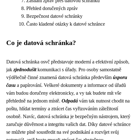
Zasílání zpráv přes datovou schránku
Přehled doručených zpráv
Bezpečnost datové schránky
Často kladené otázky k datové schránce
Co je datová schránka?
Datová schránka osvč představuje moderní a efektivní způsob,
jak
zjednodušit
komunikaci s úřady. Pro osoby samostatně
výdělečně činné znamená datová schránka především
úsporu
času
a papírování. Veškeré dokumenty a informace od úřadů
vám budou doručeny elektronicky, a vy tak budete mít vše
přehledně na jednom místě.
Odpadá
vám tak nutnost chodit na
poštu, hlídat termíny a ztrácet čas vyřizováním záležitostí
osobně. Navíc, datová schránka je bezpečným nástrojem, který
zaručuje důvěrnost a integritu vašich dat. Díky datové schránce
se můžete plně soustředit na své podnikání a rozvíjet svůj
potenciál, aniž byste museli ztrácet čas zbytečnou