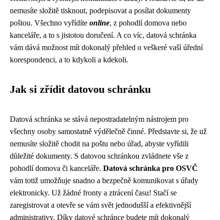
nemusíte složitě tisknout, podepisovat a posílat dokumenty
poštou. Všechno vyřídíte
online
, z pohodlí domova nebo
kanceláře, a to s jistotou doručení. A co víc, datová schránka
vám dává možnost mít dokonalý přehled o veškeré vaší úřední
korespondenci, a to kdykoli a kdekoli.
Jak si zřídit datovou schránku
Datová schránka se stává nepostradatelným nástrojem pro
všechny osoby samostatně výdělečně činné. Představte si, že už
nemusíte složitě chodit na poštu nebo úřad, abyste vyřídili
důležité dokumenty. S datovou schránkou zvládnete vše z
pohodlí domova či kanceláře.
Datová schránka pro OSVČ
vám totiž umožňuje snadno a bezpečně komunikovat s úřady
elektronicky. Už žádné fronty a ztrácení času! Stačí se
zaregistrovat a otevře se vám svět jednodušší a efektivnější
administrativy. Díky datové schránce budete mít dokonalý