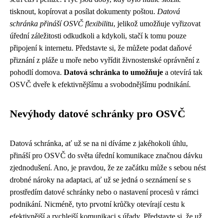
tisknout, kopírovat a posílat dokumenty poštou.
Datová
schránka přináší OSVČ flexibilitu
, jelikož umožňuje vyřizovat
úřední záležitosti odkudkoli a kdykoli, stačí k tomu pouze
připojení k internetu. Představte si, že můžete podat daňové
přiznání z pláže u moře nebo vyřídit živnostenské oprávnění z
pohodlí domova.
Datová schránka to umožňuje
a otevírá tak
OSVČ dveře k efektivnějšímu a svobodnějšímu podnikání.
Nevýhody datové schránky pro OSVČ
Datová schránka, ať už se na ni díváme z jakéhokoli úhlu,
přináší pro OSVČ do světa úřední komunikace značnou dávku
zjednodušení. Ano, je pravdou, že ze začátku může s sebou nést
drobné nároky na adaptaci, ať už se jedná o seznámení se s
prostředím datové schránky nebo o nastavení procesů v rámci
podnikání. Nicméně, tyto prvotní krůčky otevírají cestu k
efektivnější a rychlejší komunikaci s úřady. Představte si, že už