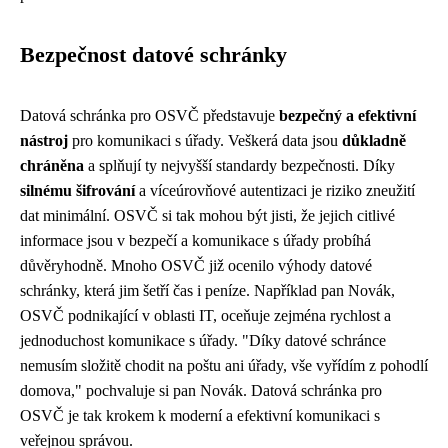
Bezpečnost datové schránky
Datová schránka pro OSVČ představuje
bezpečný a efektivní
nástroj
pro komunikaci s úřady. Veškerá data jsou
důkladně
chráněna
a splňují ty nejvyšší standardy bezpečnosti. Díky
silnému šifrování
a víceúrovňové autentizaci je riziko zneužití
dat minimální. OSVČ si tak mohou být jisti, že jejich citlivé
informace jsou v bezpečí a komunikace s úřady probíhá
důvěryhodně. Mnoho OSVČ již ocenilo výhody datové
schránky, která jim šetří čas i peníze. Například pan Novák,
OSVČ podnikající v oblasti IT, oceňuje zejména rychlost a
jednoduchost komunikace s úřady. "Díky datové schránce
nemusím složitě chodit na poštu ani úřady, vše vyřídím z pohodlí
domova," pochvaluje si pan Novák. Datová schránka pro
OSVČ je tak krokem k moderní a efektivní komunikaci s
veřejnou správou.