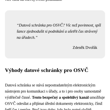
Datová schránka pro OSVČ? Víc než povinnost, spíš
šance zjednodušit si podnikání a ušetřit čas strávený
na úřadech.
Zdeněk Dvořák
Výhody datové schránky pro OSVČ
Datová schránka se stává nepostradatelným elektronickým
nástrojem pro komunikaci s úřady, a to i pro osoby samostatně
výdělečně činné.
Tento bezpečný a spolehlivý kanál
umožňuje
OSVČ odesílat a přijímat úřední dokumenty elektronicky, čímž
šetří čas i peníze. Pryč jsou doby, kdy bylo nutné složitě