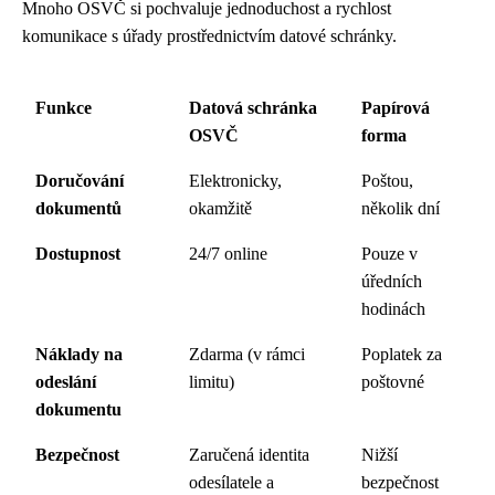
Mnoho OSVČ si pochvaluje jednoduchost a rychlost
komunikace s úřady prostřednictvím datové schránky.
Funkce
Datová schránka
Papírová
OSVČ
forma
Doručování
Elektronicky,
Poštou,
dokumentů
okamžitě
několik dní
Dostupnost
24/7 online
Pouze v
úředních
hodinách
Náklady na
Zdarma (v rámci
Poplatek za
odeslání
limitu)
poštovné
dokumentu
Bezpečnost
Zaručená identita
Nižší
odesílatele a
bezpečnost