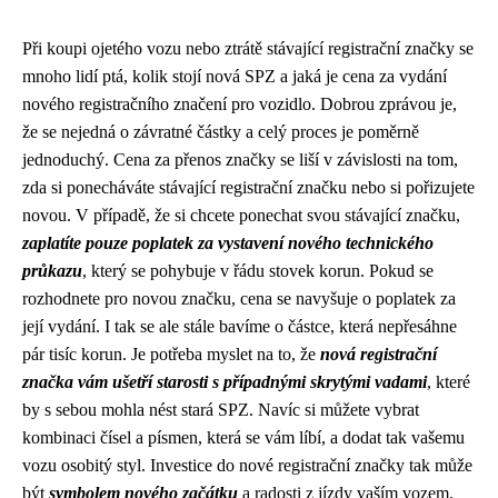
Při koupi ojetého vozu nebo ztrátě stávající registrační značky se
mnoho lidí ptá, kolik stojí nová SPZ a jaká je cena za vydání
nového registračního značení pro vozidlo. Dobrou zprávou je,
že se nejedná o závratné částky a celý proces je poměrně
jednoduchý. Cena za přenos značky se liší v závislosti na tom,
zda si ponecháváte stávající registrační značku nebo si pořizujete
novou. V případě, že si chcete ponechat svou stávající značku,
zaplatíte pouze poplatek za vystavení nového technického
průkazu
, který se pohybuje v řádu stovek korun. Pokud se
rozhodnete pro novou značku, cena se navyšuje o poplatek za
její vydání. I tak se ale stále bavíme o částce, která nepřesáhne
pár tisíc korun. Je potřeba myslet na to, že
nová registrační
značka vám ušetří starosti s případnými skrytými vadami
, které
by s sebou mohla nést stará SPZ. Navíc si můžete vybrat
kombinaci čísel a písmen, která se vám líbí, a dodat tak vašemu
vozu osobitý styl. Investice do nové registrační značky tak může
být
symbolem nového začátku
a radosti z jízdy vaším vozem.