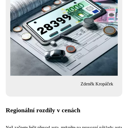
Zdeněk Kropáček
Regionální rozdíly v cenách
Než začnete řešit
převod auta
, mrkněte na
provozní náklady auta