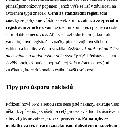
přináší jednorázový poplatek, jehož výše se liší v závislosti na
zvoleném typu značek.
Cena za standardní registrační
značky
se pohybuje v řádu stovek korun, zatímco
za speciální
registrační značky
s vámi zvolenou kombinací písmen a číslic
si připlatíte o něco více. Ať už se rozhodnete pro jakoukoli
variantu, nové registrační značky představují investici do
vzhledu a identity vašeho vozidla.
Získáte tak možnost odlišit se
od ostatních a dodat svému autu osobitý styl.
Představte si ten
skvělý pocit, až budete poprvé projíždět městem s novými
značkami, které dokonale vystihují vaši osobnost!
Tipy pro úsporu nákladů
Pořízení nové SPZ s sebou sice nese jisté náklady, existuje však
několik způsobů, jak ušetřit a celý proces zvládnout s úsměvem
a bez zbytečné zátěže pro vaši peněženku.
Pamatujte, že
poplatky za registrační značku jsou důležitým příspěvkem