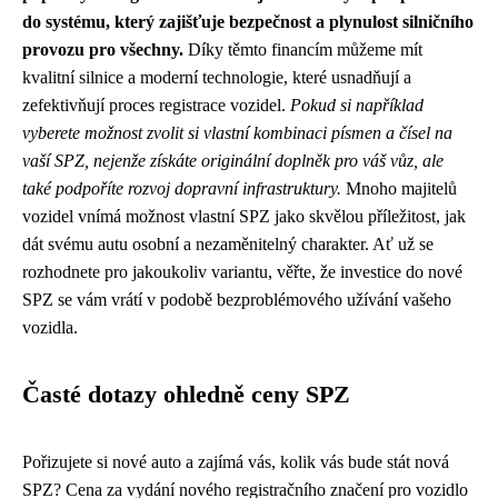
do systému, který zajišťuje bezpečnost a plynulost silničního
provozu pro všechny.
Díky těmto financím můžeme mít
kvalitní silnice a moderní technologie, které usnadňují a
zefektivňují proces registrace vozidel.
Pokud si například
vyberete možnost zvolit si vlastní kombinaci písmen a čísel na
vaší SPZ, nejenže získáte originální doplněk pro váš vůz, ale
také podpoříte rozvoj dopravní infrastruktury.
Mnoho majitelů
vozidel vnímá možnost vlastní SPZ jako skvělou příležitost, jak
dát svému autu osobní a nezaměnitelný charakter. Ať už se
rozhodnete pro jakoukoliv variantu, věřte, že investice do nové
SPZ se vám vrátí v podobě bezproblémového užívání vašeho
vozidla.
Časté dotazy ohledně ceny SPZ
Pořizujete si nové auto a zajímá vás, kolik vás bude stát nová
SPZ? Cena za vydání nového registračního značení pro vozidlo