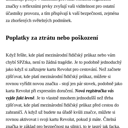
značky s reflexními prvky zvyšují vaši viditelnost pro ostatní
účastníky provozu, a tím přispívají k vaší bezpečnosti, zejména
za zhoršených světelných podmínek.
Poplatky za ztrátu nebo poškození
Když řešíte, kde platí mezinárodní řidičský průkaz nebo vám
chybí SPZtka, není to žádná tragédie. Je to podobně jednoduchý
jako když si zařizujete
kartu Revolut
pro cestování. Než začnete
zjišťovat,
kde platí mezinárodní řidičský průkaz
, můžete si
rovnou vyřídit novou značku - stojí jen pár stovek, podobně jako
karta Revolut při expresním doručení.
Nová registračka vás
vyjde fakt levně
. Je to vlastně mnohem jednodušší než třeba
zjišťovat, kde platí mezinárodní řidičský průkaz před cestou do
zahraničí. A když už budete na úřadě kvůli značce, můžete si
rovnou aktivovat i svoji kartu Revolut, pokud ji máte. Čitelná
značka je základ pro bezpečnost na silnici, to je jasný jak facka.