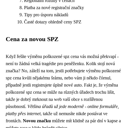
Regionální rozdíly v cenách
Platba za nové registrační značky
Tipy pro úsporu nákladů
Časté dotazy ohledně ceny SPZ
Cena za novou SPZ
Když řešíte výměnu poškozené spz cena vás možná překvapí -
není to žádná velká tragédie pro peněženku. Kolik stojí nová
značka? No, záleží na tom, jestli potřebujete
výměnu poškozené
spz cena
kvůli nějakému šrámu, nebo vám ji někdo čórnul,
případně jestli registrujete úplně nové auto. Fakt je, že výměna
poškozené spz cena se může na různých úřadech trochu lišit,
takže je dobrý mrknout na web vaší obce s rozšířenou
působností.
Většina úřadů už jede moderně - online formuláře,
platby přes internet
, takže už nemusíte nikde postávat ve
frontách.
Novou značku
můžete mít klidně za pár dní v kapse a
můžete zase v klidu brázdit silnice.