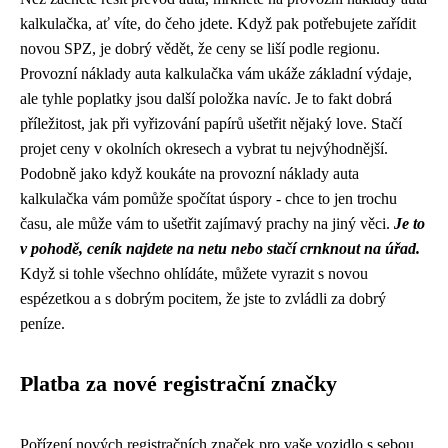
kalkulačka
, ať víte, do čeho jdete. Když pak potřebujete zařídit
novou SPZ, je dobrý vědět, že ceny se liší podle regionu.
Provozní náklady auta kalkulačka vám ukáže základní výdaje,
ale tyhle poplatky jsou další položka navíc. Je to fakt dobrá
příležitost, jak při vyřizování papírů ušetřit nějaký love. Stačí
projet ceny v okolních okresech a vybrat tu nejvýhodnější.
Podobně jako když koukáte na provozní náklady auta
kalkulačka vám pomůže spočítat úspory - chce to jen trochu
času, ale může vám to ušetřit zajímavý prachy na jiný věci.
Je to
v pohodě, ceník najdete na netu nebo stačí crnknout na úřad.
Když si tohle všechno ohlídáte, můžete vyrazit s novou
espézetkou a s dobrým pocitem, že jste to zvládli za dobrý
peníze.
Platba za nové registrační značky
Pořízení nových registračních značek pro vaše vozidlo s sebou