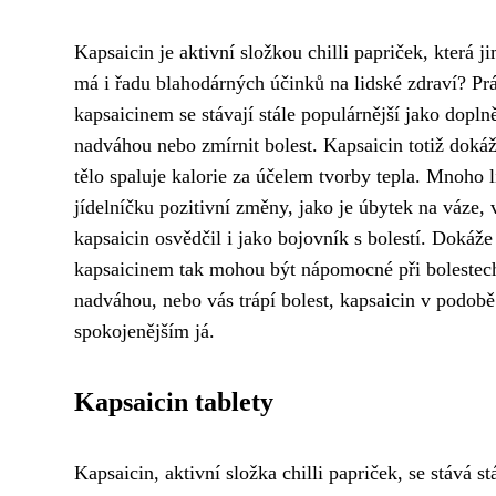
Kapsaicin je aktivní složkou chilli papriček, která j
má i řadu blahodárných účinků na lidské zdraví? Pr
kapsaicinem se stávají stále populárnější jako doplně
nadváhou nebo zmírnit bolest. Kapsaicin totiž doká
tělo spaluje kalorie za účelem tvorby tepla. Mnoho 
jídelníčku pozitivní změny, jako je úbytek na váze,
kapsaicin osvědčil i jako bojovník s bolestí. Dokáže
kapsaicinem tak mohou být nápomocné při bolestech 
nadváhou, nebo vás trápí bolest, kapsaicin v podob
spokojenějším já.
Kapsaicin tablety
Kapsaicin, aktivní složka chilli papriček, se stává s