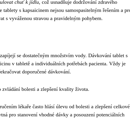
ulovat chuť k jídlu
, což usnadňuje dodržování zdravého
že tablety s kapsaicinem nejsou samospasitelným řešením a pr
vat s vyváženou stravou a pravidelným pohybem.
 zapíjejí se dostatečným množstvím vody. Dávkování tablet s
aicinu v tabletě a individuálních potřebách pacienta. Vždy je
překračovat doporučené dávkování.
vládání bolesti a zlepšení kvality života.
oručením lékaře často hlásí úlevu od bolesti a zlepšení celkové
ytná pro stanovení vhodné dávky a posouzení potenciálních