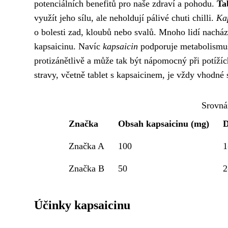
potenciálních benefitů pro naše zdraví a pohodu.
Ta
využít jeho sílu, ale neholdují pálivé chuti chilli.
Kap
o bolesti zad, kloubů nebo svalů. Mnoho lidí nacház
kapsaicinu. Navíc
kapsaicin
podporuje metabolismus 
protizánětlivě a může tak být nápomocný při potíží
stravy, včetně tablet s kapsaicinem, je vždy vhodné
Srovná
Značka
Obsah kapsaicinu (mg)
D
Značka A
100
1
Značka B
50
2
Účinky kapsaicinu