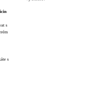
icin
vat s
terém
áte s