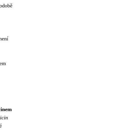
podobě
mení
kem
cinem
icin
é