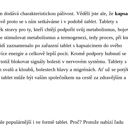
im dodává charakteristickou pálivost. Věděli jste ale, že
kapsa
ávě proto se s ním setkáváme i v podobě
tablet
. Tablety s
k stravy pro ty, kteří chtějí podpořit svůj metabolismus, bojo
že stimulovat metabolismus a termogenezi, tedy proces, při k
lidí zaznamenalo po zařazení tablet s kapsaicinem do svého
 více energie a celkově lepší pocit. Kromě podpory hubnutí se
 totiž blokovat signály bolesti v nervovém systému. Tablety s
svalů a kloubů, bolestech hlavy a migrénách. Ať už se potýk
ě tablet může být vaším společníkem na cestě za zdravějším a
tále populárnější i ve formě tablet. Proč? Protože nabízí řadu