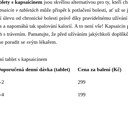
blety s kapsaicinem
jsou skvělou alternativou pro ty, kteří ch
saicin v tabletách
může přispět k potlačení bolesti, ať už se 
í úlevu od chronické bolesti právě díky pravidelnému užívání
a napomáhá tak spalování kalorií. A to není vše! Kapsaicin 
ch s trávením. Pamatujte, že před užíváním jakýchkoli doplňk
 se poradit se svým lékařem.
ní tablet s kapsaicinem
oporučená denní dávka (tablet)
Cena za balení (Kč)
-2
299
-4
199