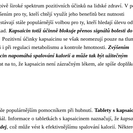
apivě široké spektrum pozitivních účinků na lidské zdraví. V 
ním pro ty, kteří chtějí využít jeho benefitů bez nutnosti
távají stále populárnější volbou pro ty, kteří hledají úlevu od
 zad.
Kapsaicin totiž účinně blokuje přenos signálů bolesti do
.
Pozitivní účinky kapsaicinu se však neomezují pouze na tlu
li i při regulaci metabolismu a kontrole hmotnosti.
Zvýšením
icin napomáhá spalování kalorií a může tak být užitečným
t na to, že kapsaicin není zázračným lékem, ale spíše doplň
 stále populárnějším pomocníkem při hubnutí.
Tablety s kapsai
iál. Informace o tabletkách s kapsaicinem naznačují, že
kapsa
ýdej
, což může vést k efektivnějšímu spalování kalorií. Někter