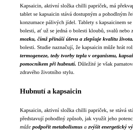
Kapsaicin, aktivní složka chilli papriček, má překv
tablet se kapsaicin stává dostupným a pohodlným řeše
konzumace pálivých jídel. Tablety s kapsaicinem se s
bolesti, ať už se jedná o bolesti kloubů, svalů nebo
mozku, čímž přináší úlevu a zlepšuje kvalitu života
bolesti. Studie naznačují, že kapsaicin může hrát ro
termogeneze, tedy tvorby tepla v organismu, kapsa
pomocníkem při hubnutí.
Důležité je však pamatova
zdravého životního stylu.
Hubnutí a kapsaicin
Kapsaicin, aktivní složka chilli papriček, se stává
představují pohodlný způsob, jak využít jeho potenc
může
podpořit metabolismus
a
zvýšit energetický v