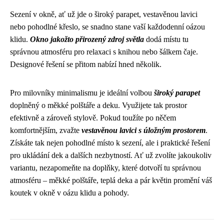
Sezení v okně, ať už jde o široký parapet, vestavěnou lavici
nebo pohodlné křeslo, se snadno stane vaší každodenní oázou
klidu.
Okno jakožto přirozený zdroj světla
dodá místu tu
správnou atmosféru pro relaxaci s knihou nebo šálkem čaje.
Designové řešení se přitom nabízí hned několik.
Pro milovníky minimalismu je ideální volbou
široký parapet
doplněný o měkké polštáře a deku. Využijete tak prostor
efektivně a zároveň stylově. Pokud toužíte po něčem
komfortnějším, zvažte
vestavěnou lavici s úložným prostorem
.
Získáte tak nejen pohodlné místo k sezení, ale i praktické řešení
pro ukládání dek a dalších nezbytností. Ať už zvolíte jakoukoliv
variantu, nezapomeňte na doplňky, které dotvoří tu správnou
atmosféru – měkké polštáře, teplá deka a pár květin promění váš
koutek v okně v oázu klidu a pohody.