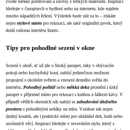
zvolte měkké polstrování a závěsy z lehkých materiálů. Inspiraci
hledejte v časopisech o bydlení nebo na internetu, kde najdete
mnoho nápaditých řešení. Výsledek bude stát za to – získáte
nejen
stylové místo
pro relaxaci, ale také originální prvek, který
dodá vašemu interiéru šmrnc.
Tipy pro pohodlné sezení v okne
Sezení v okně, ať už jde o široký parapet, niky v obývacím
pokoji nebo kuchyňský kout, nabízí jedinečnou možnost
propojení s okolním světem a vnesení denního světla do
interiéru.
Pohodlný polštář
nebo
měkká deka
promění i úzký
parapet v příjemné místo pro relaxaci s knihou a šálkem kávy. V
případě větších okenních nik nabízí se
zabudování úložného
prostoru
s pohodlnými sedáky na míru. Vznikne tak nejen
útulný koutek, ale i praktické místo pro ukládání dek, knih nebo
sezónních věcí. Inspiraci hledejte v severském stylu, který s