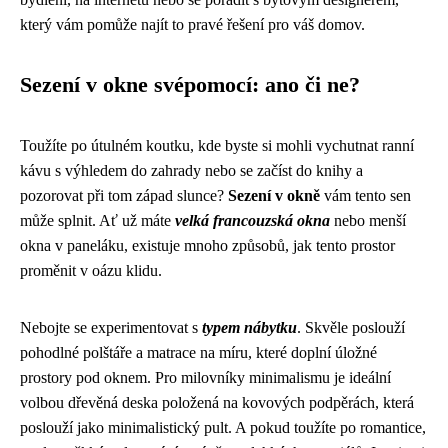
který vám pomůže najít to pravé řešení pro váš domov.
Sezení v okne svépomocí: ano či ne?
Toužíte po útulném koutku, kde byste si mohli vychutnat ranní
kávu s výhledem do zahrady nebo se začíst do knihy a
pozorovat při tom západ slunce?
Sezení v okně
vám tento sen
může splnit. Ať už máte
velká francouzská okna
nebo menší
okna v paneláku, existuje mnoho způsobů, jak tento prostor
proměnit v oázu klidu.
Nebojte se experimentovat s
typem nábytku
. Skvěle poslouží
pohodlné polštáře a matrace na míru, které doplní úložné
prostory pod oknem. Pro milovníky minimalismu je ideální
volbou dřevěná deska položená na kovových podpěrách, která
poslouží jako minimalistický pult. A pokud toužíte po romantice,