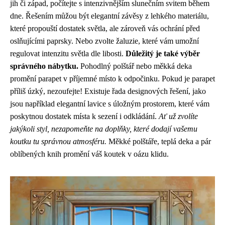
jih či západ, počítejte s intenzivnějším slunečním svitem během
dne. Řešením můžou být elegantní závěsy z lehkého materiálu,
které propouští dostatek světla, ale zároveň vás ochrání před
oslňujícími paprsky. Nebo zvolte žaluzie, které vám umožní
regulovat intenzitu světla dle libosti.
Důležitý je také výběr
správného nábytku.
Pohodlný polštář nebo měkká deka
promění parapet v příjemné místo k odpočinku. Pokud je parapet
příliš úzký, nezoufejte! Existuje řada designových řešení, jako
jsou například elegantní lavice s úložným prostorem, které vám
poskytnou dostatek místa k sezení i odkládání.
Ať už zvolíte
jakýkoli styl, nezapomeňte na doplňky, které dodají vašemu
koutku tu správnou atmosféru.
Měkké polštáře, teplá deka a pár
oblíbených knih promění váš koutek v oázu klidu.