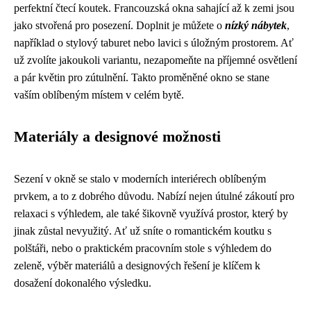
perfektní čtecí koutek. Francouzská okna sahající až k zemi jsou
jako stvořená pro posezení. Doplnit je můžete o
nízký nábytek
,
například o stylový taburet nebo lavici s úložným prostorem. Ať
už zvolíte jakoukoli variantu, nezapomeňte na příjemné osvětlení
a pár květin pro zútulnění. Takto proměněné okno se stane
vaším oblíbeným místem v celém bytě.
Materiály a designové možnosti
Sezení v okně se stalo v moderních interiérech oblíbeným
prvkem, a to z dobrého důvodu. Nabízí nejen útulné zákoutí pro
relaxaci s výhledem, ale také šikovně využívá prostor, který by
jinak zůstal nevyužitý. Ať už sníte o romantickém koutku s
polštáři, nebo o praktickém pracovním stole s výhledem do
zeleně, výběr materiálů a designových řešení je klíčem k
dosažení dokonalého výsledku.