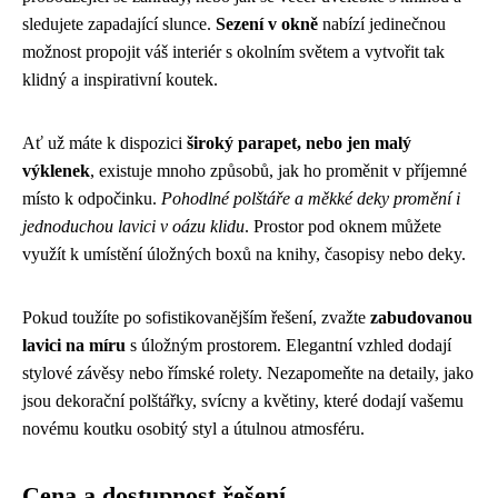
sledujete zapadající slunce.
Sezení v okně
nabízí jedinečnou
možnost propojit váš interiér s okolním světem a vytvořit tak
klidný a inspirativní koutek.
Ať už máte k dispozici
široký parapet, nebo jen malý
výklenek
, existuje mnoho způsobů, jak ho proměnit v příjemné
místo k odpočinku.
Pohodlné polštáře a měkké deky promění i
jednoduchou lavici v oázu klidu
. Prostor pod oknem můžete
využít k umístění úložných boxů na knihy, časopisy nebo deky.
Pokud toužíte po sofistikovanějším řešení, zvažte
zabudovanou
lavici na míru
s úložným prostorem. Elegantní vzhled dodají
stylové závěsy nebo římské rolety. Nezapomeňte na detaily, jako
jsou dekorační polštářky, svícny a květiny, které dodají vašemu
novému koutku osobitý styl a útulnou atmosféru.
Cena a dostupnost řešení