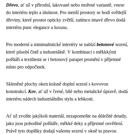
Dřevo
, ať už v přírodní, lakované nebo mořené variantě, vnese
do interiéru teplo a útulnost. Pro menší prostory se hodí světlejší
dřeviny, které prostor opticky zvětší, zatímco tmavé dřevo dodá
interiéru punc elegance a luxusu.
Pro moderní a minimalistické interiéry se nabízí
betonové
sezení,
které působí čistě a industriálně. V kombinaci s měkkkými
polštáři a textiliemi se i betonový parapet promění v příjemné
místo pro odpočinek.
Skleněné plochy oken krásně doplní sezení s kovovou
konstrukcí.
Kov
, ať už v černé, bílé nebo metalické úpravě, dodá
interiéru nádech industriálního stylu a lehkosti.
Ať už zvolíte jakýkoli materiál, nezapomeňte na důležité detaily,
jako jsou pohodlné polštáře, měkké deky a příjemné osvětlení.
Právě tyto doplňky dodají vašemu sezení v okně tu pravou