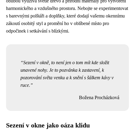
oblibou využívá světlé dřevo a přírodní materiály pro vytvoření
harmonického a vzdušného prostoru. Nebojte se experimentovat
s barevnými polštáři a doplňky, které dodají vašemu okennímu
zákoutí osobitý styl a promění ho v oblíbené místo pro
odpočinek i setkávání s blízkými.
Sezení v okně, to není jen o tom mít kde složit
unavené nohy. Je to pozvánka k zastavení, k
pozorování světa venku a k snění s šálkem kávy v
ruce.
Božena Procházková
Sezení v okne jako oáza klidu