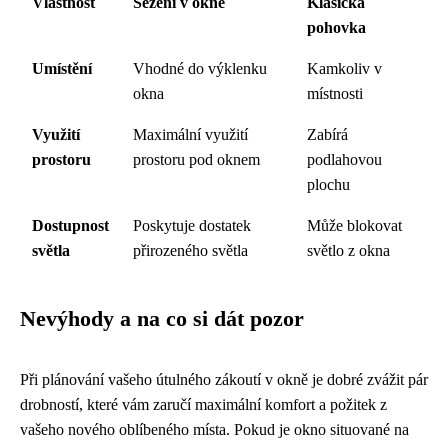
Vlastnost
Sezení v okně
Klasická
pohovka
Umístění
Vhodné do výklenku
Kamkoliv v
okna
místnosti
Využití
Maximální využití
Zabírá
prostoru
prostoru pod oknem
podlahovou
plochu
Dostupnost
Poskytuje dostatek
Může blokovat
světla
přirozeného světla
světlo z okna
Nevýhody a na co si dát pozor
Při plánování vašeho útulného zákoutí v okně je dobré zvážit pár
drobností, které vám zaručí maximální komfort a požitek z
vašeho nového oblíbeného místa. Pokud je okno situované na