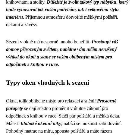
knihovnami a stolky.
Důležité je zvolit takový typ nábytku, který
bude vyhovovat jak vašim potřebám, tak i celkovému stylu
interiéru.
Příjemnou atmosféru dotvoříte měkkými polštáři,
dekami a závěsy.
Sezení v okně má nesporně mnoho benefitů.
Prostoupí váš
domov přirozeným světlem, nabídne vám ničím nerušený
výhled do okolí a stane se vaším oblíbeným místem pro
odpočinek s knihou v ruce.
Typy oken vhodných k sezení
Okna, tolik oblíbené místo pro relaxaci a snění!
Prostorné
parapety
se dají snadno proměnit v útulné zákoutí pro
odpočinek s knihou v ruce. Stačí pár polštářů a měkká deka.
Máte-li
hluboké okenní niky
, nabízí se možnost zabudování.
Pohodný matrac na míru, spousta polštářů a máte rázem