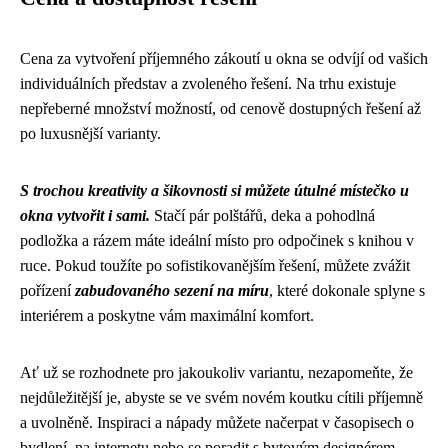
Cena za vytvoření příjemného zákoutí u okna se odvíjí od vašich
individuálních představ a zvoleného řešení. Na trhu existuje
nepřeberné množství možností, od cenově dostupných řešení až
po luxusnější varianty.
S trochou kreativity a šikovnosti si můžete útulné místečko u
okna vytvořit i sami.
Stačí pár polštářů, deka a pohodlná
podložka a rázem máte ideální místo pro odpočinek s knihou v
ruce. Pokud toužíte po sofistikovanějším řešení, můžete zvážit
pořízení
zabudovaného sezení na míru
, které dokonale splyne s
interiérem a poskytne vám maximální komfort.
Ať už se rozhodnete pro jakoukoliv variantu, nezapomeňte, že
nejdůležitější je, abyste se ve svém novém koutku cítili příjemně
a uvolněně. Inspiraci a nápady můžete načerpat v časopisech o
bydlení, na internetu nebo se poradit s bytovým designérem,