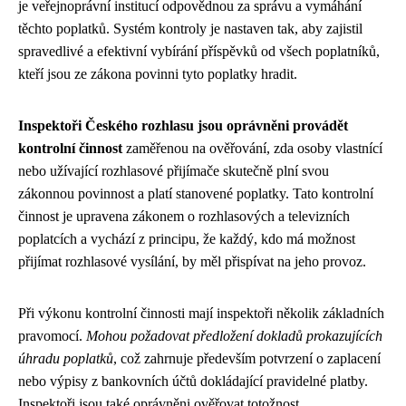
je veřejnoprávní institucí odpovědnou za správu a vymáhání
těchto poplatků. Systém kontroly je nastaven tak, aby zajistil
spravedlivé a efektivní vybírání příspěvků od všech poplatníků,
kteří jsou ze zákona povinni tyto poplatky hradit.
Inspektoři Českého rozhlasu jsou oprávněni provádět
kontrolní činnost
zaměřenou na ověřování, zda osoby vlastnící
nebo užívající rozhlasové přijímače skutečně plní svou
zákonnou povinnost a platí stanovené poplatky. Tato kontrolní
činnost je upravena zákonem o rozhlasových a televizních
poplatcích a vychází z principu, že každý, kdo má možnost
přijímat rozhlasové vysílání, by měl přispívat na jeho provoz.
Při výkonu kontrolní činnosti mají inspektoři několik základních
pravomocí.
Mohou požadovat předložení dokladů prokazujících
úhradu poplatků
, což zahrnuje především potvrzení o zaplacení
nebo výpisy z bankovních účtů dokládající pravidelné platby.
Inspektoři jsou také oprávněni ověřovat totožnost