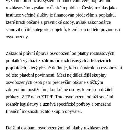
významnou součást systému financování veřejnoprávního
rozhlasového vysílání v České republice. Český rozhlas jako
instituce veřejné služby je financován především z poplatků,
které hradí občané a právnické osoby, avšak zákonodárce
stanovil určité kategorie subjektů, které jsou od této povinnosti
osvobozeny.
Základní právní úprava osvobození od platby rozhlasových
poplatků vychází z
zákona o rozhlasových a televizních
poplatcích
, který přesně definuje, kdo má nárok na osvobození
od této platební povinnosti. Mezi nejdůležitější skupiny
osvobozených osob patří především občané s těžkým
zdravotním postižením, konkrétně osoby, které jsou držiteli
průkazu ZTP nebo ZTP/P. Toto osvobození odráží sociální
rozměr legislativy a uznává specifické potřeby a omezené
finanční možnosti těchto skupin obyvatel.
Dalšími osobami osvobozenými od platby rozhlasových