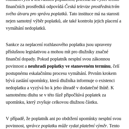
finančních prostředků odpovídá
Česká televize prostřednictvím
svého útvaru pro správu poplatků
. Tato instituce má na starosti
nejen samotný výběr poplatků, ale také kontrolu jejich placení a
vymáhání nedoplatků.
Sankce za neplacení rozhlasového poplatku jsou upraveny
příslušnou legislativou a mohou mít pro dlužníky značné
finanční dopady. Pokud poplatník nesplní svou zákonnou
povinnost a
neuhradí poplatky ve stanoveném termínu
, čelí
postupnému eskalačnímu procesu vymáhání. Prvním krokem
bývá zaslání upomínky, která dlužníka informuje o existenci
nedoplatku a vyzývá ho k jeho úhradě v dodatečné lhůtě. K
samotnému dluhu se v této fázě připočítává poplatek za
upomínku, který zvyšuje celkovou dlužnou částku.
V případě, že poplatník ani po obdržení upomínky nesplní svou
povinnost,
správce poplatku může vydat platební výměr
. Tento