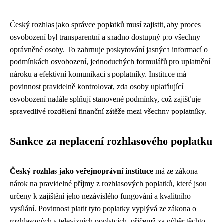
Český rozhlas jako správce poplatků musí zajistit, aby proces
osvobození byl transparentní a snadno dostupný pro všechny
oprávněné osoby. To zahrnuje poskytování jasných informací o
podmínkách osvobození, jednoduchých formulářů pro uplatnění
nároku a efektivní komunikaci s poplatníky. Instituce má
povinnost pravidelně kontrolovat, zda osoby uplatňující
osvobození nadále splňují stanovené podmínky, což zajišťuje
spravedlivé rozdělení finanční zátěže mezi všechny poplatníky.
Sankce za neplacení rozhlasového poplatku
Český rozhlas jako veřejnoprávní instituce
má ze zákona
nárok na pravidelné příjmy z rozhlasových poplatků, které jsou
určeny k zajištění jeho nezávislého fungování a kvalitního
vysílání. Povinnost platit tyto poplatky vyplývá ze zákona o
rozhlasových a televizních poplatcích, přičemž za výběr těchto