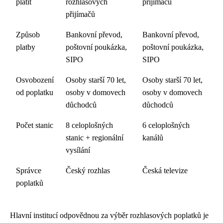
platit
rozhlasových
přijímačů
přijímačů
Způsob
Bankovní převod,
Bankovní převod,
platby
poštovní poukázka,
poštovní poukázka,
SIPO
SIPO
Osvobození
Osoby starší 70 let,
Osoby starší 70 let,
od poplatku
osoby v domovech
osoby v domovech
důchodců
důchodců
Počet stanic
8 celoplošných
6 celoplošných
stanic + regionální
kanálů
vysílání
Správce
Český rozhlas
Česká televize
poplatků
Hlavní institucí odpovědnou za výběr rozhlasových poplatků je