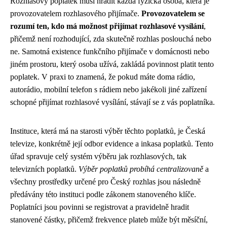
Rozhlasový poplatek musí hradit každá fyzická osoba, která je
provozovatelem rozhlasového přijímače.
Provozovatelem se
rozumí ten, kdo má možnost přijímat rozhlasové vysílání
,
přičemž není rozhodující, zda skutečně rozhlas poslouchá nebo
ne. Samotná existence funkčního přijímače v domácnosti nebo
jiném prostoru, který osoba užívá, zakládá povinnost platit tento
poplatek. V praxi to znamená, že pokud máte doma rádio,
autorádio, mobilní telefon s rádiem nebo jakékoli jiné zařízení
schopné přijímat rozhlasové vysílání, stávají se z vás poplatníka.
Instituce, která má na starosti výběr těchto poplatků, je Česká
televize, konkrétně její odbor evidence a inkasa poplatků. Tento
úřad spravuje celý systém výběru jak rozhlasových, tak
televizních poplatků.
Výběr poplatků probíhá centralizovaně
a
všechny prostředky určené pro Český rozhlas jsou následně
předávány této instituci podle zákonem stanoveného klíče.
Poplatníci jsou povinni se registrovat a pravidelně hradit
stanovené částky, přičemž frekvence plateb může být měsíční,