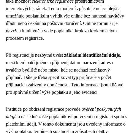
také možnost
elektronické registrace
prostřednictvím
internetových stránek. Tento moderní způsob je nejrychlejší a
umožňuje poplatníkům vyřídit vše online bez nutnosti návštěvy
úřadu nebo čekání na poštovní doručení. Online formulář je
navržen intuitivně a vede poplatníka krok za krokem celým
procesem registrace.
Při registraci je nezbytné uvést
základní identifikační údaje
,
mezi které patří jméno a příjmení, datum narození, adresa
trvalého bydliště nebo místo, kde se nachází rozhlasový
přijímač. Dále je třeba specifikovat typ přijímače a počet
přijímacích zařízení v domácnosti. Tyto informace jsou klíčové
pro správné určení výše poplatku a jeho evidenci.
Instituce po obdržení registrace provede
ověření poskytnutých
údajů
a následně zašle poplatníkovi potvrzení o registraci spolu s
platebními údaji. V tomto dokumentu jsou uvedeny informace o
výši poplatku, termínech splatnosti a způsobech platby.