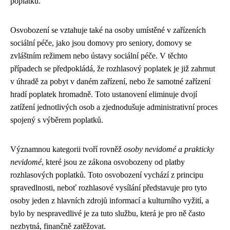
poplatků.
Osvobození se vztahuje také na osoby umístěné v zařízeních
sociální péče, jako jsou domovy pro seniory, domovy se
zvláštním režimem nebo ústavy sociální péče. V těchto
případech se předpokládá, že rozhlasový poplatek je již zahrnut
v úhradě za pobyt v daném zařízení, nebo že samotné zařízení
hradí poplatek hromadně. Toto ustanovení eliminuje dvojí
zatížení jednotlivých osob a zjednodušuje administrativní proces
spojený s výběrem poplatků.
Významnou kategorii tvoří rovněž
osoby nevidomé a prakticky
nevidomé
, které jsou ze zákona osvobozeny od platby
rozhlasových poplatků. Toto osvobození vychází z principu
spravedlnosti, neboť rozhlasové vysílání představuje pro tyto
osoby jeden z hlavních zdrojů informací a kulturního vyžití, a
bylo by nespravedlivé je za tuto službu, která je pro ně často
nezbytná, finančně zatěžovat.