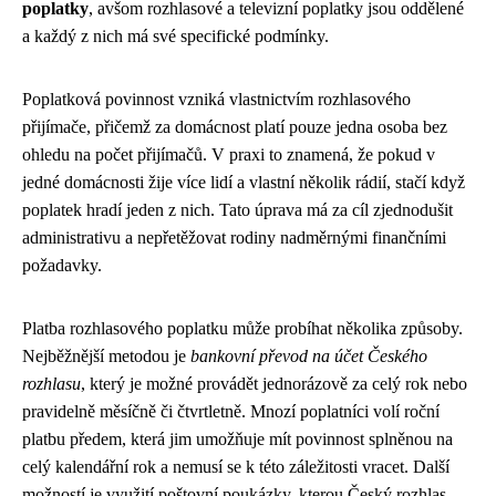
poplatky
, avšom rozhlasové a televizní poplatky jsou oddělené
a každý z nich má své specifické podmínky.
Poplatková povinnost vzniká vlastnictvím rozhlasového
přijímače, přičemž za domácnost platí pouze jedna osoba bez
ohledu na počet přijímačů. V praxi to znamená, že pokud v
jedné domácnosti žije více lidí a vlastní několik rádií, stačí když
poplatek hradí jeden z nich. Tato úprava má za cíl zjednodušit
administrativu a nepřetěžovat rodiny nadměrnými finančními
požadavky.
Platba rozhlasového poplatku může probíhat několika způsoby.
Nejběžnější metodou je
bankovní převod na účet Českého
rozhlasu
, který je možné provádět jednorázově za celý rok nebo
pravidelně měsíčně či čtvrtletně. Mnozí poplatníci volí roční
platbu předem, která jim umožňuje mít povinnost splněnou na
celý kalendářní rok a nemusí se k této záležitosti vracet. Další
možností je využití poštovní poukázky, kterou Český rozhlas