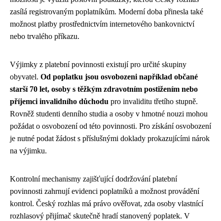
zasílá registrovaným poplatníkům. Moderní doba přinesla také
možnost platby prostřednictvím internetového bankovnictví
nebo trvalého příkazu.
Výjimky z platební povinnosti existují pro určité skupiny
obyvatel.
Od poplatku jsou osvobozeni například občané
starší 70 let, osoby s těžkým zdravotním postižením nebo
příjemci invalidního důchodu
pro invaliditu třetího stupně.
Rovněž studenti denního studia a osoby v hmotné nouzi mohou
požádat o osvobození od této povinnosti. Pro získání osvobození
je nutné podat žádost s příslušnými doklady prokazujícími nárok
na výjimku.
Kontrolní mechanismy zajišťující dodržování platební
povinnosti zahrnují evidenci poplatníků a možnost provádění
kontrol. Český rozhlas má právo ověřovat, zda osoby vlastnící
rozhlasový přijímač skutečně hradí stanovený poplatek. V