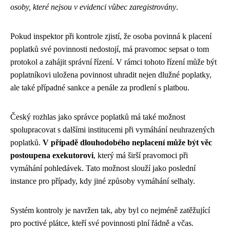
osoby, které nejsou v evidenci vůbec zaregistrovány
.
Pokud inspektor při kontrole zjistí, že osoba povinná k placení
poplatků své povinnosti nedostojí, má pravomoc sepsat o tom
protokol a zahájit správní řízení. V rámci tohoto řízení může být
poplatníkovi uložena povinnost uhradit nejen dlužné poplatky,
ale také případné sankce a penále za prodlení s platbou.
Český rozhlas jako správce poplatků má také možnost
spolupracovat s dalšími institucemi při vymáhání neuhrazených
poplatků.
V případě dlouhodobého neplacení může být věc
postoupena exekutorovi
, který má širší pravomoci při
vymáhání pohledávek. Tato možnost slouží jako poslední
instance pro případy, kdy jiné způsoby vymáhání selhaly.
Systém kontroly je navržen tak, aby byl co nejméně zatěžující
pro poctivé plátce, kteří své povinnosti plní řádně a včas.