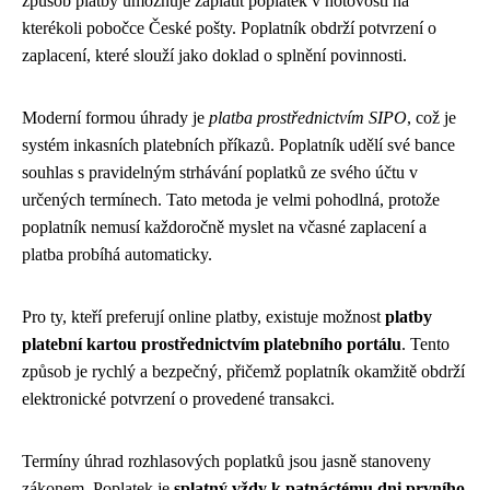
způsob platby umožňuje zaplatit poplatek v hotovosti na
kterékoli pobočce České pošty. Poplatník obdrží potvrzení o
zaplacení, které slouží jako doklad o splnění povinnosti.
Moderní formou úhrady je
platba prostřednictvím SIPO
, což je
systém inkasních platebních příkazů. Poplatník udělí své bance
souhlas s pravidelným strhávání poplatků ze svého účtu v
určených termínech. Tato metoda je velmi pohodlná, protože
poplatník nemusí každoročně myslet na včasné zaplacení a
platba probíhá automaticky.
Pro ty, kteří preferují online platby, existuje možnost
platby
platební kartou prostřednictvím platebního portálu
. Tento
způsob je rychlý a bezpečný, přičemž poplatník okamžitě obdrží
elektronické potvrzení o provedené transakci.
Termíny úhrad rozhlasových poplatků jsou jasně stanoveny
zákonem. Poplatek je
splatný vždy k patnáctému dni prvního