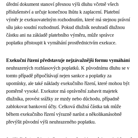
úřední dokument stanoví přesnou výši dluhu včetně všech
příslušenství a určuje konečnou lhůtu k zaplacení. Platební
výměr je exekuovatelným rozhodnutím, které má stejnou právní
sílu jako soudní rozhodnutí. Pokud dlužník neuhradí dlužnou
částku ani na základě platebního výměru, může správce
poplatku přistoupit k vymáhání prostřednictvím exekuce.
Exekuční řízení představuje nejzávažnější formu vymáhání
neuhrazených rozhlasových poplatků. K původnímu dluhu se v
tomto případě připočítávají nejen sankce a poplatky za
upomínky, ale také náklady exekučního řízení, které mohou být
poměrně vysoké. Exekutor má oprávnění zabavit majetek
dlužníka, provést srážky ze mzdy nebo důchodu, případně
zablokovat bankovní účty. Celková dlužná částka tak může
během exekučního řízení výrazně narůst a několikanásobně
převýšit původní výši neuhrazeného poplatku.