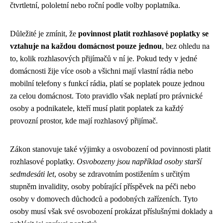
čtvrtletní, pololetní nebo roční podle volby poplatníka.
Důležité je zmínit, že
povinnost platit rozhlasové poplatky se
vztahuje na každou domácnost pouze jednou
, bez ohledu na
to, kolik rozhlasových přijímačů v ní je. Pokud tedy v jedné
domácnosti žije více osob a všichni mají vlastní rádia nebo
mobilní telefony s funkcí rádia, platí se poplatek pouze jednou
za celou domácnost. Toto pravidlo však neplatí pro právnické
osoby a podnikatele, kteří musí platit poplatek za každý
provozní prostor, kde mají rozhlasový přijímač.
Zákon stanovuje také výjimky a osvobození od povinnosti platit
rozhlasové poplatky.
Osvobozeny jsou například osoby starší
sedmdesáti let
, osoby se zdravotním postižením s určitým
stupněm invalidity, osoby pobírající příspěvek na péči nebo
osoby v domovech důchodců a podobných zařízeních. Tyto
osoby musí však své osvobození prokázat příslušnými doklady a