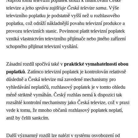
Naproti tomu televizní poplatek slouží k financování České
televize a
jeho správu zajišťuje Česká televize sama
. Výše
televizního poplatku je podstatně vyšší než u rozhlasového
poplatku, což odráží nákladnější povahu televizní produkce a
provozu televizních stanic. Povinnost platit televizní poplatek
vzniká vlastnictvím televizního přijímače nebo jiného zařízení
schopného přijímat televizní vysílání.
Zásadní rozdíl spočívá také v
praktické vymahatelnosti obou
poplatků
. Zatímco televizní poplatek je kontrolován relativně
důsledně a Česká televize má zavedené mechanismy pro
vyhledávání neplatičů, rozhlasový poplatek je v tomto ohledu
méně striktně vymáhán. Český rozhlas nemá k dispozici tak
rozsáhlé kontrolní mechanismy jako Česká televize, což v praxi
vede k tomu, že mnoho občanů rozhlasový poplatek neplatí,
aniž by čelili sankcím.
Další významný rozdíl lze nalézt v systému osvobození od