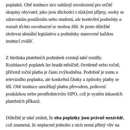
poplatků. Obě instituce sice nabízejí osvobození pro určité
skupiny obyvatel, jako jsou důchodci s nízkými příjmy, osoby se
zdravotním postižením nebo studenti,
ale konkrétní podmínky a
rozsah těchto osvobození se mohou lišit
. Je proto důležité
sledovat aktuální legislativu a podmínky stanovené každou
institucí zvlášť.
Z hlediska platebních podmínek existují také rozdíly.
Rozhlasový poplatek lze hradit měsíčně, čtvrtletně nebo ročně,
přičemž roční platba je často zvýhodněna. Podobně je tomu u
televizního poplatku, ale konkrétní částky a způsoby platby se
liší. Obě instituce umožňují platbu převodem, poštovní
poukázkou nebo prostřednictvím SIPO, což je systém inkasních
platebních příkazů.
Důležité je také zmínit, že
oba poplatky jsou právně nezávislé
,
což znamená, že neplacení jednoho z nich nemá přímý vliv na