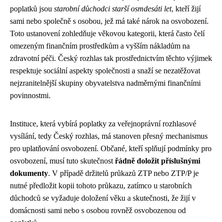
poplatků jsou
starobní důchodci starší osmdesáti let
, kteří žijí
sami nebo společně s osobou, jež má také nárok na osvobození.
Toto ustanovení zohledňuje věkovou kategorii, která často čelí
omezeným finančním prostředkům a vyšším nákladům na
zdravotní péči. Český rozhlas tak prostřednictvím těchto výjimek
respektuje sociální aspekty společnosti a snaží se nezatěžovat
nejzranitelnější skupiny obyvatelstva nadměrnými finančními
povinnostmi.
Instituce, která vybírá poplatky za veřejnoprávní rozhlasové
vysílání, tedy Český rozhlas, má stanoven přesný mechanismus
pro uplatňování osvobození. Občané, kteří splňují podmínky pro
osvobození, musí tuto skutečnost
řádně doložit příslušnými
dokumenty
. V případě držitelů průkazů ZTP nebo ZTP/P je
nutné předložit kopii tohoto průkazu, zatímco u starobních
důchodců se vyžaduje doložení věku a skutečnosti, že žijí v
domácnosti sami nebo s osobou rovněž osvobozenou od