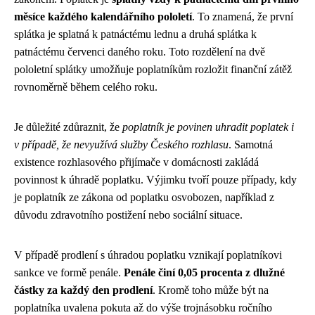
měsíce každého kalendářního pololetí
. To znamená, že první
splátka je splatná k patnáctému lednu a druhá splátka k
patnáctému červenci daného roku. Toto rozdělení na dvě
pololetní splátky umožňuje poplatníkům rozložit finanční zátěž
rovnoměrně během celého roku.
Je důležité zdůraznit, že
poplatník je povinen uhradit poplatek i
v případě, že nevyužívá služby Českého rozhlasu
. Samotná
existence rozhlasového přijímače v domácnosti zakládá
povinnost k úhradě poplatku. Výjimku tvoří pouze případy, kdy
je poplatník ze zákona od poplatku osvobozen, například z
důvodu zdravotního postižení nebo sociální situace.
V případě prodlení s úhradou poplatku vznikají poplatníkovi
sankce ve formě penále.
Penále činí 0,05 procenta z dlužné
částky za každý den prodlení
. Kromě toho může být na
poplatníka uvalena pokuta až do výše trojnásobku ročního