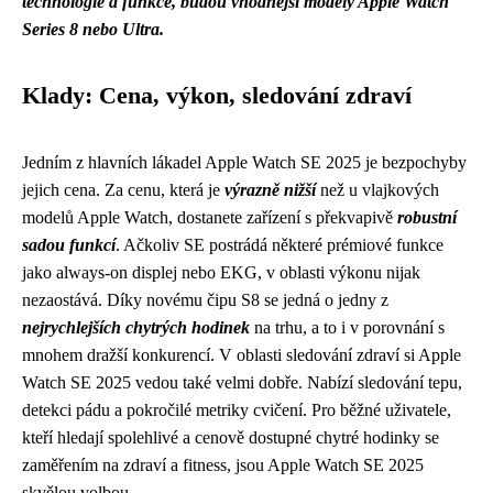
technologie a funkce, budou vhodnější modely Apple Watch
Series 8 nebo Ultra.
Klady: Cena, výkon, sledování zdraví
Jedním z hlavních lákadel Apple Watch SE 2025 je bezpochyby
jejich cena. Za cenu, která je
výrazně nižší
než u vlajkových
modelů Apple Watch, dostanete zařízení s překvapivě
robustní
sadou funkcí
. Ačkoliv SE postrádá některé prémiové funkce
jako always-on displej nebo EKG, v oblasti výkonu nijak
nezaostává. Díky novému čipu S8 se jedná o jedny z
nejrychlejších chytrých hodinek
na trhu, a to i v porovnání s
mnohem dražší konkurencí. V oblasti sledování zdraví si Apple
Watch SE 2025 vedou také velmi dobře. Nabízí sledování tepu,
detekci pádu a pokročilé metriky cvičení. Pro běžné uživatele,
kteří hledají spolehlivé a cenově dostupné chytré hodinky se
zaměřením na zdraví a fitness, jsou Apple Watch SE 2025
skvělou volbou.