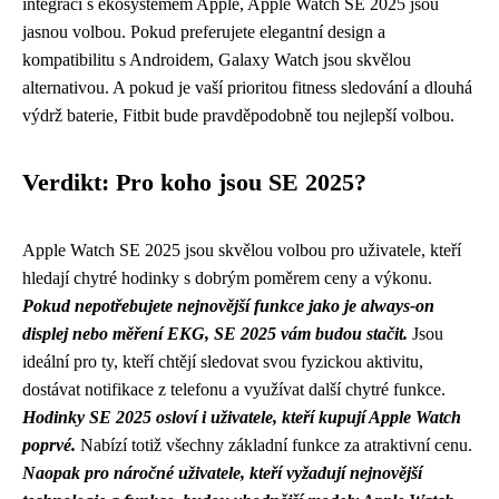
integrací s ekosystémem Apple, Apple Watch SE 2025 jsou
jasnou volbou. Pokud preferujete elegantní design a
kompatibilitu s Androidem, Galaxy Watch jsou skvělou
alternativou. A pokud je vaší prioritou fitness sledování a dlouhá
výdrž baterie, Fitbit bude pravděpodobně tou nejlepší volbou.
Verdikt: Pro koho jsou SE 2025?
Apple Watch SE 2025 jsou skvělou volbou pro uživatele, kteří
hledají chytré hodinky s dobrým poměrem ceny a výkonu.
Pokud nepotřebujete nejnovější funkce jako je always-on
displej nebo měření EKG, SE 2025 vám budou stačit.
Jsou
ideální pro ty, kteří chtějí sledovat svou fyzickou aktivitu,
dostávat notifikace z telefonu a využívat další chytré funkce.
Hodinky SE 2025 osloví i uživatele, kteří kupují Apple Watch
poprvé.
Nabízí totiž všechny základní funkce za atraktivní cenu.
Naopak pro náročné uživatele, kteří vyžadují nejnovější