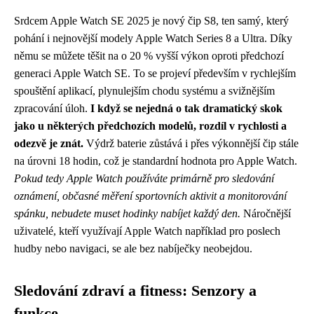
Srdcem Apple Watch SE 2025 je nový čip S8, ten samý, který
pohání i nejnovější modely Apple Watch Series 8 a Ultra. Díky
němu se můžete těšit na o 20 % vyšší výkon oproti předchozí
generaci Apple Watch SE. To se projeví především v rychlejším
spouštění aplikací, plynulejším chodu systému a svižnějším
zpracování úloh.
I když se nejedná o tak dramatický skok
jako u některých předchozích modelů, rozdíl v rychlosti a
odezvě je znát.
Výdrž baterie zůstává i přes výkonnější čip stále
na úrovni 18 hodin, což je standardní hodnota pro Apple Watch.
Pokud tedy Apple Watch používáte primárně pro sledování
oznámení, občasné měření sportovních aktivit a monitorování
spánku, nebudete muset hodinky nabíjet každý den.
Náročnější
uživatelé, kteří využívají Apple Watch například pro poslech
hudby nebo navigaci, se ale bez nabíječky neobejdou.
Sledování zdraví a fitness: Senzory a
funkce