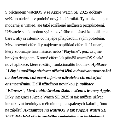
S příchodem watchOS 9 se Apple Watch SE 2025 dočkaly
svěžího nádechu v podobě nových ciferníků. Ty nabízejí nejen
modernější vzhled, ale také rozšířené možnosti přizpůsobení.
Uživatelé si tak mohou vybrat z většího množství komplikací a
barev, aby si ciferník co nejlépe přizpůsobili svým potřebám.
Mezi novými ciferníky najdeme například ciferník "Lunar",
který zobrazuje fáze měsíce, nebo "Playtime", jenž zaujme
hravým designem. Kromě ciferníků přináší watchOS 9 také
nové aplikace, které rozšiřují funkcionalitu hodinek.
Aplikace
"Léky" umožňuje sledovat užívání léků a dostávat upozornění
na dávkování, což ocení zejména uživatelé s chronickými
onemocněními.
Další užitečnou novinkou je
aplikace
"Fitness+", která nabízí širokou škálu cvičení s trenéry Apple.
Díky integraci s Apple Watch SE 2025 si tak můžete užívat
interaktivní tréninky s měřením tepu a spálených kalorií přímo
na zápěstí.
Aktualizace na watchOS 9 tak z Apple Watch SE
2025 dělá ještě všestrannějšího společníka pro každodenní