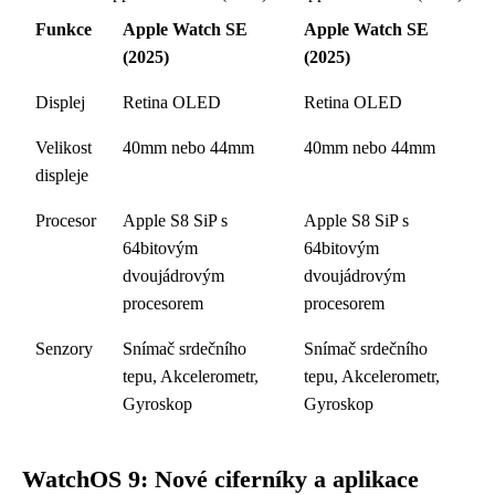
Funkce
Apple Watch SE
Apple Watch SE
(2025)
(2025)
Displej
Retina OLED
Retina OLED
Velikost
40mm nebo 44mm
40mm nebo 44mm
displeje
Procesor
Apple S8 SiP s
Apple S8 SiP s
64bitovým
64bitovým
dvoujádrovým
dvoujádrovým
procesorem
procesorem
Senzory
Snímač srdečního
Snímač srdečního
tepu, Akcelerometr,
tepu, Akcelerometr,
Gyroskop
Gyroskop
WatchOS 9: Nové ciferníky a aplikace