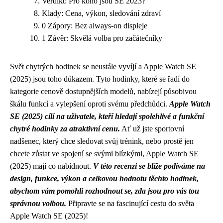
Verdikt: Pro koho jsou SE 2023?
Klady: Cena, výkon, sledování zdraví
0 Zápory: Bez always-on displeje
1 Závěr: Skvělá volba pro začátečníky
Svět chytrých hodinek se neustále vyvíjí a Apple Watch SE
(2025) jsou toho důkazem. Tyto hodinky, které se řadí do
kategorie cenově dostupnějších modelů, nabízejí působivou
škálu funkcí a vylepšení oproti svému předchůdci.
Apple Watch
SE (2025) cílí na uživatele, kteří hledají spolehlivé a funkční
chytré hodinky za atraktivní cenu.
Ať už jste sportovní
nadšenec, který chce sledovat svůj trénink, nebo prostě jen
chcete zůstat ve spojení se svými blízkými, Apple Watch SE
(2025) mají co nabídnout.
V této recenzi se blíže podíváme na
design, funkce, výkon a celkovou hodnotu těchto hodinek,
abychom vám pomohli rozhodnout se, zda jsou pro vás tou
správnou volbou.
Připravte se na fascinující cestu do světa
Apple Watch SE (2025)!