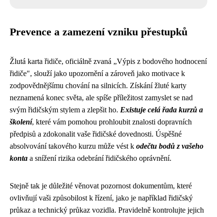
Prevence a zamezení vzniku přestupků
Žlutá karta řidiče, oficiálně zvaná „Výpis z bodového hodnocení
řidiče", slouží jako upozornění a zároveň jako motivace k
zodpovědnějšímu chování na silnicích. Získání žluté karty
neznamená konec světa, ale spíše příležitost zamyslet se nad
svým řidičským stylem a zlepšit ho.
Existuje celá řada kurzů a
školení
, které vám pomohou prohloubit znalosti dopravních
předpisů a zdokonalit vaše řidičské dovednosti. Úspěšné
absolvování takového kurzu může vést k
odečtu bodů z vašeho
konta
a snížení rizika odebrání řidičského oprávnění.
Stejně tak je důležité věnovat pozornost dokumentům, které
ovlivňují vaši způsobilost k řízení, jako je například řidičský
průkaz a technický průkaz vozidla. Pravidelně kontrolujte jejich