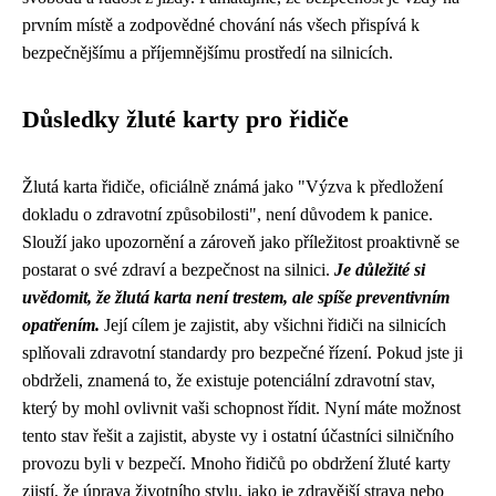
prvním místě a zodpovědné chování nás všech přispívá k
bezpečnějšímu a příjemnějšímu prostředí na silnicích.
Důsledky žluté karty pro řidiče
Žlutá karta řidiče, oficiálně známá jako "Výzva k předložení
dokladu o zdravotní způsobilosti", není důvodem k panice.
Slouží jako upozornění a zároveň jako příležitost proaktivně se
postarat o své zdraví a bezpečnost na silnici.
Je důležité si
uvědomit, že žlutá karta není trestem, ale spíše preventivním
opatřením.
Její cílem je zajistit, aby všichni řidiči na silnicích
splňovali zdravotní standardy pro bezpečné řízení. Pokud jste ji
obdrželi, znamená to, že existuje potenciální zdravotní stav,
který by mohl ovlivnit vaši schopnost řídit. Nyní máte možnost
tento stav řešit a zajistit, abyste vy i ostatní účastníci silničního
provozu byli v bezpečí. Mnoho řidičů po obdržení žluté karty
zjistí, že úprava životního stylu, jako je zdravější strava nebo