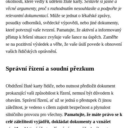
okolnosti, které vedly k udělení žluté karty.
Sestavte si jasné a
věcné argumenty, proč s rozhodnutím nesouhlasíte a podpořte je
relevantní dokumentací.
Může se jednat o lékařské zprávy,
posudky odborníků, svědecké výpovědi, nebo jiné dokumenty,
které potvrzují vaše tvrzení. Pamatujte, že aktivní a informovaný
přístup k řešení situace zvyšuje vaše šance na úspěch. Zaměřte
se na pozitivní výsledek a věřte, že vaše úsilí povede k obnovení
vašich řidičských oprávnění.
Správní řízení a soudní přezkum
Obdržení žluté karty řidiče, nebo nutnost předložit dokument
prokazující vaši způsobilost k řízení, nemusí být důvodem k
obavám. Správní řízení, ať už se jedná o přestupek či jinou
záležitost, je vedeno s cílem zajistit bezpečnost a plynulost
silničního provozu pro všechny.
Pamatujte, že máte právo se k
celé záležitosti vyjádřit, dokládat dokumenty a vznášet