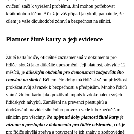
cvičení, stačí k vyřešení problému. Jiní mohou potřebovat
krátkodobou léčbu. Ať už je váš případ jakýkoli, pamatujte, že
cílem je vaše dlouhodobé zdraví a bezpečnost na silnici.
Platnost žluté karty a její evidence
Žlutá karta řidiče, oficiálně zaznamenaná v dokumentu pro
řidiče, slouží jako důležité upozornění. Její platnost, obvykle 12
měsíců, je
důležitým obdobím pro demonstraci zodpovědného
chování na silnici
. Během této doby má řidič skvělou příležitost
prokázat svůj závazek k bezpečnosti a předpisům. Mnoho řidičů
vnímá žlutou kartu jako pozitivní impuls k zdokonalení svých
řidičských návyků. Zaměření na prevenci přestupků a
dodržování pravidel silničního provozu vede k bezpečnějším
silnicím pro všechny.
Po uplynutí doby platnosti žluté karty je
záznam o přestupku z dokumentu pro řidiče odstraněn
, což je
pro řidiče skvělá zpráva a potvrzení jejich snahy o zodpovědné