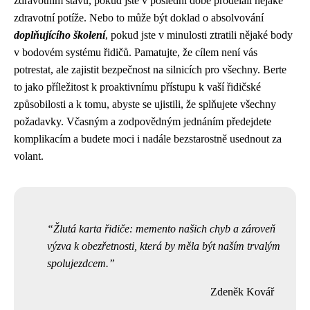
zdravotním stavu, pokud jste v poslední době prodělali nějaké
zdravotní potíže. Nebo to může být doklad o absolvování
doplňujícího školení
, pokud jste v minulosti ztratili nějaké body
v bodovém systému řidičů. Pamatujte, že cílem není vás
potrestat, ale zajistit bezpečnost na silnicích pro všechny. Berte
to jako příležitost k proaktivnímu přístupu k vaší řidičské
způsobilosti a k tomu, abyste se ujistili, že splňujete všechny
požadavky. Včasným a zodpovědným jednáním předejdete
komplikacím a budete moci i nadále bezstarostně usednout za
volant.
Žlutá karta řidiče: memento našich chyb a zároveň
výzva k obezřetnosti, která by měla být naším trvalým
spolujezdcem.
Zdeněk Kovář