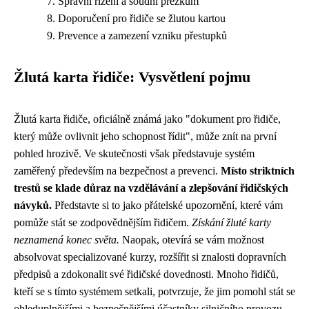
Správní řízení a soudní přezkum
Doporučení pro řidiče se žlutou kartou
Prevence a zamezení vzniku přestupků
Žlutá karta řidiče: Vysvětlení pojmu
Žlutá karta řidiče, oficiálně známá jako "dokument pro řidiče,
který může ovlivnit jeho schopnost řídit", může znít na první
pohled hrozivě. Ve skutečnosti však představuje systém
zaměřený především na bezpečnost a prevenci.
Místo striktních
trestů se klade důraz na vzdělávání a zlepšování řidičských
návyků.
Představte si to jako přátelské upozornění, které vám
pomůže stát se zodpovědnějším řidičem.
Získání žluté karty
neznamená konec světa.
Naopak, otevírá se vám možnost
absolvovat specializované kurzy, rozšířit si znalosti dopravních
předpisů a zdokonalit své řidičské dovednosti. Mnoho řidičů,
kteří se s tímto systémem setkali, potvrzuje, že jim pomohl stát se
ohleduplnějšími a bezpečnějšími účastníky silničního provozu.