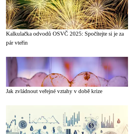
Kalkulačka odvodů OSVČ 2025: Spočítejte si je za
pár vteřin
Jak zvládnout veřejné vztahy v době krize