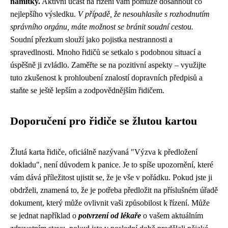
námitky.
Aktivní účast na řízení vám pomůže dosáhnout co
nejlepšího výsledku.
V případě, že nesouhlasíte s rozhodnutím
správního orgánu, máte možnost se bránit soudní cestou.
Soudní přezkum slouží jako pojistka nestrannosti a
spravedlnosti. Mnoho řidičů se setkalo s podobnou situací a
úspěšně ji zvládlo. Zaměřte se na pozitivní aspekty – využijte
tuto zkušenost k prohloubení znalostí dopravních předpisů a
staňte se ještě lepším a zodpovědnějším řidičem.
Doporučení pro řidiče se žlutou kartou
Žlutá karta řidiče, oficiálně nazývaná "Výzva k předložení
dokladu", není důvodem k panice. Je to spíše upozornění, které
vám dává příležitost ujistit se, že je vše v pořádku. Pokud jste ji
obdrželi, znamená to, že je potřeba předložit na příslušném úřadě
dokument, který může ovlivnit vaši způsobilost k řízení. Může
se jednat například o
potvrzení od lékaře
o vašem aktuálním