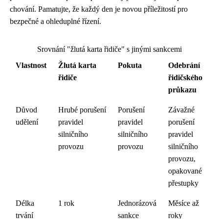
chování. Pamatujte, že každý den je novou příležitostí pro
bezpečné a ohleduplné řízení.
Srovnání "žlutá karta řidiče" s jinými sankcemi
Vlastnost
Žlutá karta
Pokuta
Odebrání
řidiče
řidičského
průkazu
Důvod
Hrubé porušení
Porušení
Závažné
udělení
pravidel
pravidel
porušení
silničního
silničního
pravidel
provozu
provozu
silničního
provozu,
opakované
přestupky
Délka
1 rok
Jednorázová
Měsíce až
trvání
sankce
roky