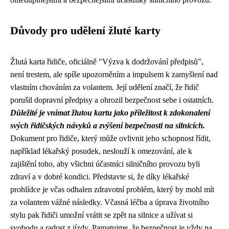
Důvody pro udělení žluté karty
Žlutá karta řidiče, oficiálně "Výzva k dodržování předpisů",
není trestem, ale spíše upozorněním a impulsem k zamyšlení nad
vlastním chováním za volantem. Její udělení značí, že řidič
porušil dopravní předpisy a ohrozil bezpečnost sebe i ostatních.
Důležité je vnímat žlutou kartu jako příležitost k zdokonalení
svých řidičských návyků a zvýšení bezpečnosti na silnicích.
Dokument pro řidiče, který může ovlivnit jeho schopnost řídit,
například lékařský posudek, neslouží k omezování, ale k
zajištění toho, aby všichni účastníci silničního provozu byli
zdraví a v dobré kondici. Představte si, že díky lékařské
prohlídce je včas odhalen zdravotní problém, který by mohl mít
za volantem vážné následky. Včasná léčba a úprava životního
stylu pak řidiči umožní vrátit se zpět na silnice a užívat si
svobodu a radost z jízdy. Pamatujme, že bezpečnost je vždy na