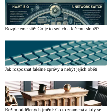
Rozpleteme sítě: Co je to switch a k čemu slouží?
Jak rozpoznat falešné zprávy a nebýt jejich obětí
Režim oddělených jmění: Co to znamená a kdy se