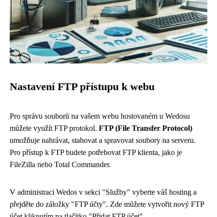
Nastavení FTP přístupu k webu
Pro správu souborů na vašem webu hostovaném u Wedosu
můžete využít FTP protokol.
FTP (File Transfer Protocol)
umožňuje nahrávat, stahovat a spravovat soubory na serveru.
Pro přístup k FTP budete potřebovat FTP klienta, jako je
FileZilla nebo Total Commander.
V administraci Wedos v sekci "Služby" vyberte váš hosting a
přejděte do záložky "FTP účty". Zde můžete vytvořit nový FTP
účet kliknutím na tlačítko "Přidat FTP účet".