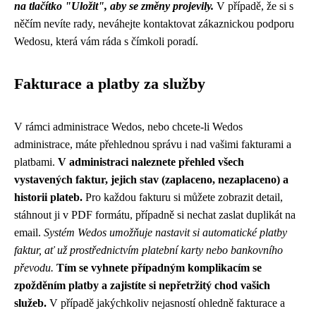
na tlačítko "Uložit", aby se změny projevily.
V případě, že si s
něčím nevíte rady, neváhejte kontaktovat zákaznickou podporu
Wedosu, která vám ráda s čímkoli poradí.
Fakturace a platby za služby
V rámci administrace Wedos, nebo chcete-li Wedos
administrace, máte přehlednou správu i nad vašimi fakturami a
platbami.
V administraci naleznete přehled všech
vystavených faktur, jejich stav (zaplaceno, nezaplaceno) a
historii plateb.
Pro každou fakturu si můžete zobrazit detail,
stáhnout ji v PDF formátu, případně si nechat zaslat duplikát na
email.
Systém Wedos umožňuje nastavit si automatické platby
faktur, ať už prostřednictvím platební karty nebo bankovního
převodu.
Tím se vyhnete případným komplikacím se
zpožděním platby a zajistíte si nepřetržitý chod vašich
služeb.
V případě jakýchkoliv nejasností ohledně fakturace a