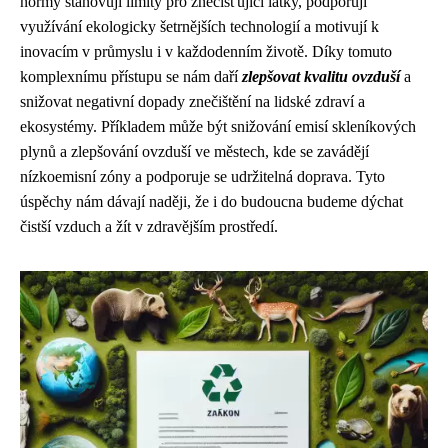
normy stanovují limity pro znečišťující látky, podporují
využívání ekologicky šetrnějších technologií a motivují k
inovacím v průmyslu i v každodenním životě. Díky tomuto
komplexnímu přístupu se nám daří
zlepšovat kvalitu ovzduší
a
snižovat negativní dopady znečištění na lidské zdraví a
ekosystémy. Příkladem může být snižování emisí skleníkových
plynů a zlepšování ovzduší ve městech, kde se zavádějí
nízkoemisní zóny a podporuje se udržitelná doprava. Tyto
úspěchy nám dávají naději, že i do budoucna budeme dýchat
čistší vzduch a žít v zdravějším prostředí.