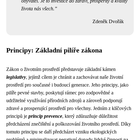
obyvatel. Je to investice do zdraví, prosperity a kvality
života nás všech.
Zdeněk Dvořák
Principy: Základní pilíře zákona
Zákon o životním prostředí představuje základní kámen
legislativy
, jejímž cílem je chránit a zachovávat naše životní
prostředí pro současné i budoucí generace. Jeho principy, jako
pilíře pevné stavby, poskytují rámec pro zodpovědné a
udržitelné využívání přírodních zdrojů a zároveň podporují
zdravé a prosperující prostředí pro všechny. Jedním z klíčových
principů je
princip prevence
, který zdůrazňuje důležitost
předcházení znečištění a poškozování životního prostředí. Díky
tomuto principu se daří předcházet vzniku ekologických
problémů a minimalizovat negativní dopady lidské činnosti na