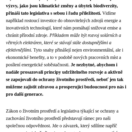
výzvy, jako jsou klimatické změny a úbytek biodiverzity,
přináší tato legislativa s sebou i řadu příležitostí.
Vidíme
například rostoucí investice do obnovitelných zdrojů energie a
inovativních technologií, které nám pomáhají snižovat emise a
chránit přírodní zdroje.
Příkladem může být rozvoj solárních a
větrných elektráren, které se stávají stále dostupnějšími a
efektivnějšími.
Tyto snahy přinášejí nejen environmentální, ale i
ekonomické benefity, a to v podobě nových pracovních míst a
posílení energetické soběstačnosti.
Je nezbytné, abychom i
nadále prosazovali principy udržitelného rozvoje a aktivně
se zapojovali do ochrany životního prostředí, neboť jen tak
můžeme zajistit zdravou a prosperující budoucnost pro nás i
pro další generace.
Zákon o životním prostředí a legislativa týkající se ochrany a
zachování životního prostředí představují rámec pro naši
společnou odpovědnost. Jde o závazek, který sdílíme napříč