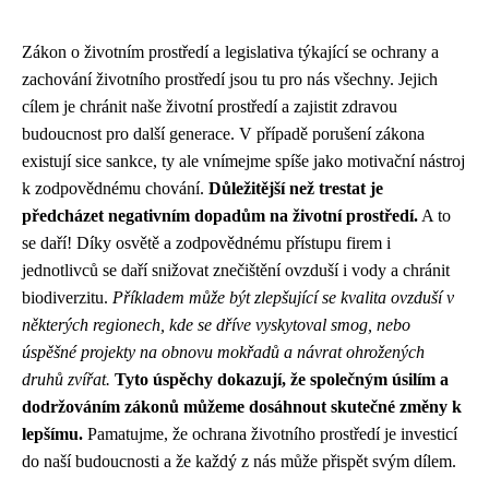
Zákon o životním prostředí a legislativa týkající se ochrany a
zachování životního prostředí jsou tu pro nás všechny. Jejich
cílem je chránit naše životní prostředí a zajistit zdravou
budoucnost pro další generace. V případě porušení zákona
existují sice sankce, ty ale vnímejme spíše jako motivační nástroj
k zodpovědnému chování.
Důležitější než trestat je
předcházet negativním dopadům na životní prostředí.
A to
se daří! Díky osvětě a zodpovědnému přístupu firem i
jednotlivců se daří snižovat znečištění ovzduší i vody a chránit
biodiverzitu.
Příkladem může být zlepšující se kvalita ovzduší v
některých regionech, kde se dříve vyskytoval smog, nebo
úspěšné projekty na obnovu mokřadů a návrat ohrožených
druhů zvířat.
Tyto úspěchy dokazují, že společným úsilím a
dodržováním zákonů můžeme dosáhnout skutečné změny k
lepšímu.
Pamatujme, že ochrana životního prostředí je investicí
do naší budoucnosti a že každý z nás může přispět svým dílem.