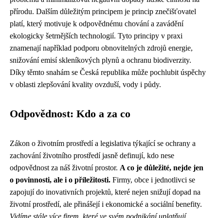
přírodu. Dalším důležitým principem je princip znečišťovatel
platí, který motivuje k odpovědnému chování a zavádění
ekologicky šetrnějších technologií. Tyto principy v praxi
znamenají například podporu obnovitelných zdrojů energie,
snižování emisí skleníkových plynů a ochranu biodiverzity.
Díky těmto snahám se Česká republika může pochlubit úspěchy
v oblasti zlepšování kvality ovzduší, vody i půdy.
Odpovědnost: Kdo a za co
Zákon o životním prostředí a legislativa týkající se ochrany a
zachování životního prostředí jasně definují, kdo nese
odpovědnost za náš životní prostor.
A co je důležité, nejde jen
o povinnosti, ale i o příležitosti.
Firmy, obce i jednotlivci se
zapojují do inovativních projektů, které nejen snižují dopad na
životní prostředí, ale přinášejí i ekonomické a sociální benefity.
Vidíme stále více firem, které ve svém podnikání uplatňují