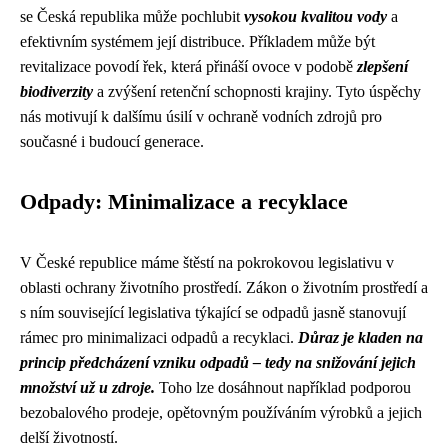
se Česká republika může pochlubit
vysokou kvalitou vody
a
efektivním systémem její distribuce. Příkladem může být
revitalizace povodí řek, která přináší ovoce v podobě
zlepšení
biodiverzity
a zvýšení retenční schopnosti krajiny. Tyto úspěchy
nás motivují k dalšímu úsilí v ochraně vodních zdrojů pro
současné i budoucí generace.
Odpady: Minimalizace a recyklace
V České republice máme štěstí na pokrokovou legislativu v
oblasti ochrany životního prostředí. Zákon o životním prostředí a
s ním související legislativa týkající se odpadů jasně stanovují
rámec pro minimalizaci odpadů a recyklaci.
Důraz je kladen na
princip předcházení vzniku odpadů – tedy na snižování jejich
množství už u zdroje.
Toho lze dosáhnout například podporou
bezobalového prodeje, opětovným používáním výrobků a jejich
delší životností.