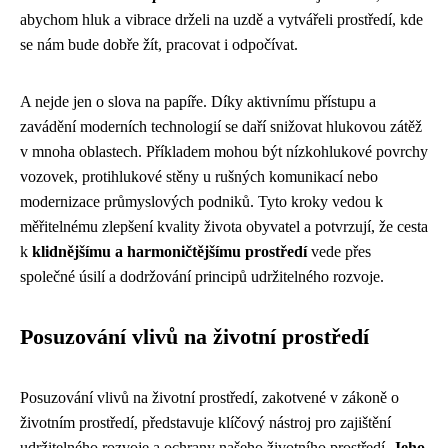
abychom hluk a vibrace drželi na uzdě a vytvářeli prostředí, kde
se nám bude dobře žít, pracovat i odpočívat.
A nejde jen o slova na papíře. Díky aktivnímu přístupu a
zavádění moderních technologií se daří snižovat hlukovou zátěž
v mnoha oblastech. Příkladem mohou být nízkohlukové povrchy
vozovek, protihlukové stěny u rušných komunikací nebo
modernizace průmyslových podniků. Tyto kroky vedou k
měřitelnému zlepšení kvality života obyvatel a potvrzují, že cesta
k
klidnějšímu a harmoničtějšímu prostředí
vede přes
společné úsilí a dodržování principů udržitelného rozvoje.
Posuzování vlivů na životní prostředí
Posuzování vlivů na životní prostředí, zakotvené v zákoně o
životním prostředí, představuje klíčový nástroj pro zajištění
udržitelného rozvoje a ochrany našeho životního prostředí.
Jeho