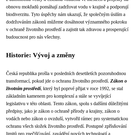
obnovu mokřadů pomáhají zadržovat vodu v krajině a podporují
biodiverzitu. Tyto úspěchy nám ukazují, že společným úsilím a
dodržováním zákonů můžeme dosáhnout významného pokroku
v ochraně životního prostředí a zajistit tak zdravou a prosperující
budoucnost pro nás všechny.
Historie: Vývoj a změny
Česká republika prošla v posledních desetiletích pozoruhodnou
transformací, pokud jde o ochranu životního prostředí.
Zákon o
životním prostředí
, který byl poprvé přijat v roce 1992, se stal
základním kamenem pro komplexní a stále se vyvíjející
legislativu v této oblasti. Tento zákon, spolu s dalšími důležitými
předpisy, jako je zákon o ochraně přírody a krajiny, zákon o
vodách nebo zákon o ovzduší, vytvořil rámec pro systematickou
ochranu všech složek životního prostředí. Postupné zpřísňování
limitů pro znečišťování, zavádění nových technologií a