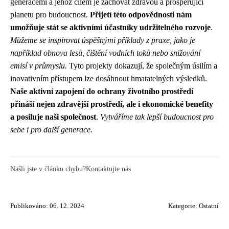
generacemi a jehož cílem je zachovat zdravou a prosperující
planetu pro budoucnost.
Přijetí této odpovědnosti nám
umožňuje stát se aktivními účastníky udržitelného rozvoje
.
Můžeme se inspirovat úspěšnými příklady z praxe, jako je
například obnova lesů, čištění vodních toků nebo snižování
emisí v průmyslu.
Tyto projekty dokazují, že společným úsilím a
inovativním přístupem lze dosáhnout hmatatelných výsledků.
Naše aktivní zapojení do ochrany životního prostředí
přináší nejen zdravější prostředí, ale i ekonomické benefity
a posiluje naši společnost
.
Vytváříme tak lepší budoucnost pro
sebe i pro další generace.
Našli jste v článku chybu?
Kontaktujte nás
Publikováno: 06. 12. 2024
Kategorie:
Ostatní