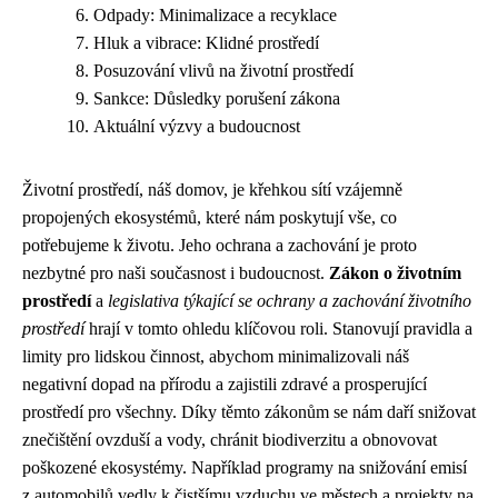
Odpady: Minimalizace a recyklace
Hluk a vibrace: Klidné prostředí
Posuzování vlivů na životní prostředí
Sankce: Důsledky porušení zákona
Aktuální výzvy a budoucnost
Životní prostředí, náš domov, je křehkou sítí vzájemně
propojených ekosystémů, které nám poskytují vše, co
potřebujeme k životu. Jeho ochrana a zachování je proto
nezbytné pro naši současnost i budoucnost.
Zákon o životním
prostředí
a
legislativa týkající se ochrany a zachování životního
prostředí
hrají v tomto ohledu klíčovou roli. Stanovují pravidla a
limity pro lidskou činnost, abychom minimalizovali náš
negativní dopad na přírodu a zajistili zdravé a prosperující
prostředí pro všechny. Díky těmto zákonům se nám daří snižovat
znečištění ovzduší a vody, chránit biodiverzitu a obnovovat
poškozené ekosystémy. Například programy na snižování emisí
z automobilů vedly k čistšímu vzduchu ve městech a projekty na