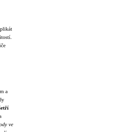
plikát
tostí.
iče
ím a
dy
etří
a
body ve