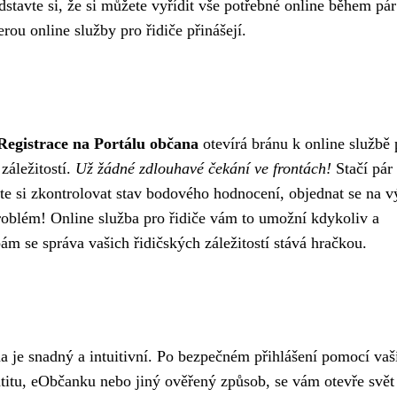
stavte si, že si můžete vyřídit vše potřebné online během pár
terou online služby pro řidiče přinášejí.
Registrace na Portálu občana
otevírá bránu k online službě 
záležitostí.
Už žádné zdlouhavé čekání ve frontách!
Stačí pár 
ete si zkontrolovat stav bodového hodnocení, objednat se na 
roblém! Online služba pro řidiče vám to umožní kdykoliv a
ám se správa vašich řidičských záležitostí stává hračkou.
na je snadný a intuitivní. Po bezpečném přihlášení pomocí vaš
entitu, eObčanku nebo jiný ověřený způsob, se vám otevře svět