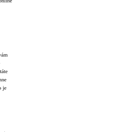
online
vám
e
táte
ěhne
o je