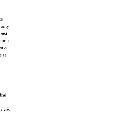
te
ronty
nost
vnímu
st o
e se
dné
í váš