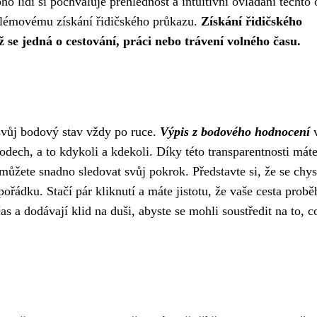
 lidí si pochvaluje přehlednost a intuitivní ovládání těchto 
blémovému získání řidičského průkazu.
Získání řidičského
se jedná o cestování, práci nebo trávení volného času.
 svůj bodový stav vždy po ruce.
Výpis z bodového hodnocení
dech, a to kdykoli a kdekoli. Díky této transparentnosti mát
ůžete snadno sledovat svůj pokrok. Představte si, že se chys
 pořádku. Stačí pár kliknutí a máte jistotu, že vaše cesta prob
s a dodávají klid na duši, abyste se mohli soustředit na to, c