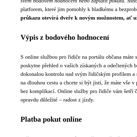
svém bodovém hodnocení nebo zaplatit pokutu.
Mnoho
platforem, které jim pomohly k hladkému a bezpro
průkazu otevírá dveře k novým možnostem, ať už 
Výpis z bodového hodnocení
S online službou pro řidiče na portálu občana máte
poskytne přehled o vašich získaných a odečtených bo
dokonalou kontrolu nad svým řidičským profilem a m
na dlouhou cestu a chcete si být jisti, že máte vše v
bez komplikací. Online služby pro řidiče vám šetří ča
opravdu důležité – radost z jízdy.
Platba pokut online