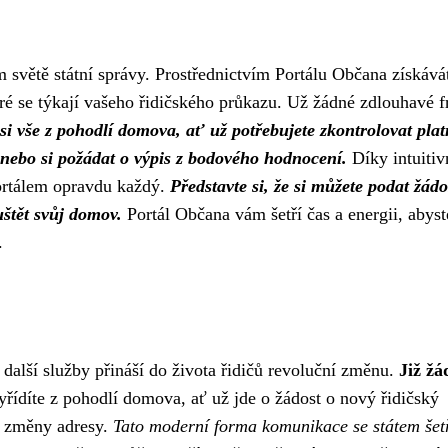
světě státní správy. Prostřednictvím Portálu Občana získává
teré se týkají vašeho řidičského průkazu. Už žádné zdlouhavé f
i vše z pohodlí domova, ať už potřebujete zkontrolovat plat
nebo si požádat o výpis z bodového hodnocení.
Díky intuiti
portálem opravdu každý.
Představte si, že si můžete podat žádo
uštět svůj domov.
Portál Občana vám šetří čas a energii, abyst
.
 další služby přináší do života řidičů revoluční změnu.
Již žá
řídíte z pohodlí domova, ať už jde o žádost o nový řidičský
í změny adresy.
Tato moderní forma komunikace se státem šetř