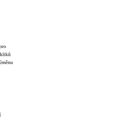
pro
kliků
výměnu
í