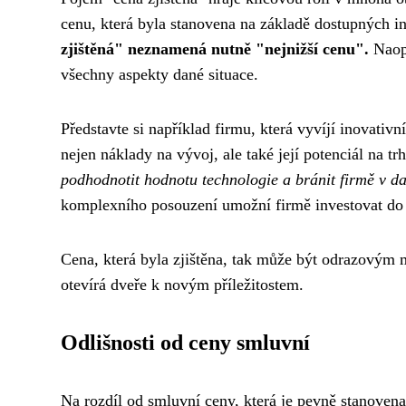
cenu, která byla stanovena na základě dostupných in
zjištěná" neznamená nutně "nejnižší cenu".
Naopa
všechny aspekty dané situace.
Představte si například firmu, která vyvíjí inovativ
nejen náklady na vývoj, ale také její potenciál na tr
podhodnotit hodnotu technologie a bránit firmě v da
komplexního posouzení umožní firmě investovat do da
Cena, která byla zjištěna, tak může být odrazovým 
otevírá dveře k novým příležitostem.
Odlišnosti od ceny smluvní
Na rozdíl od smluvní ceny, která je pevně stanovena 