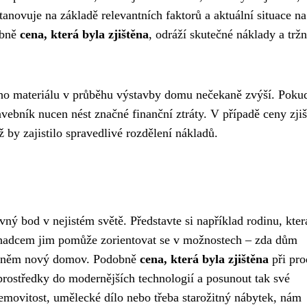
tanovuje na základě relevantních faktorů a aktuální situace na
obně
cena, která byla zjištěna
, odráží skutečné náklady a tržn
bního materiálu v průběhu výstavby domu nečekaně zvýší. Poku
ebník nucen nést značné finanční ztráty. V případě ceny zji
 by zajistilo spravedlivé rozdělení nákladů.
 bod v nejistém světě. Představte si například rodinu, kter
adcem jim pomůže zorientovat se v možnostech – zda dům
i v něm nový domov. Podobně
cena, která byla zjištěna
při pro
prostředky do modernějších technologií a posunout tak své
emovitost, umělecké dílo nebo třeba starožitný nábytek, nám