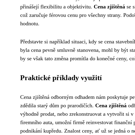
přinášejí flexibilitu a objektivitu.
Cena zjištěná
se s
což zaručuje férovou cenu pro všechny strany. Pod
hodnotu.
Představte si například situaci, kdy se cena stave
byla cena pevně smluvně stanovena, mohl by být stav
by se však tato změna promítla do konečné ceny, což
Praktické příklady využití
Cena zjištěná odborným odhadem nám poskytuje pevný
zdědila starý dům po prarodičích.
Cena zjištěná
odh
výhodně prodat, nebo zrekonstruovat a vytvořit s
firemního auta, umožní firmě reinvestovat finanční 
podnikání kupředu. Znalost ceny, ať už se jedná o n