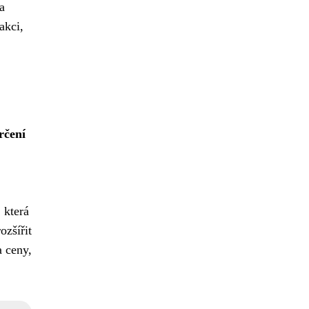
a
akci,
rčení
 která
ozšířit
a ceny,