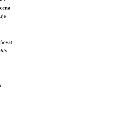
"cena
uje
dňovat
ohla
.
a