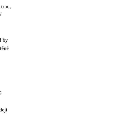
 trhu,
í
d by
štěné
á
deji