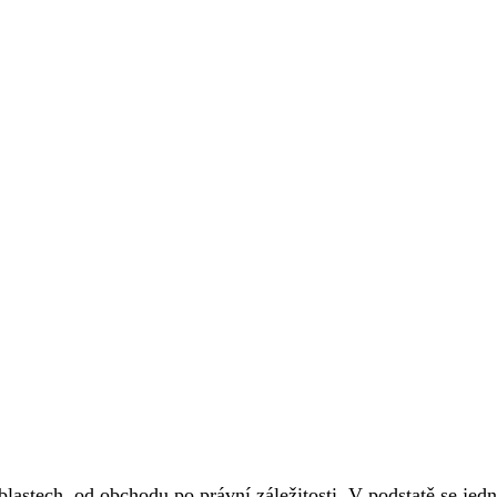
blastech, od obchodu po právní záležitosti. V podstatě se jedn