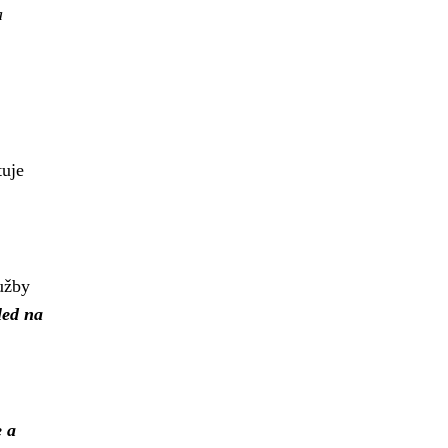
a
tuje
užby
led na
e a