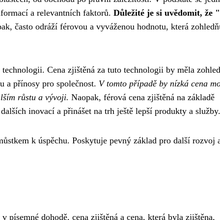
formací a relevantních faktorů.
Důležité je si uvědomit, že 
k, často odráží férovou a vyváženou hodnotu, která zohledň
ní technologii. Cena zjištěná za tuto technologii by měla zohle
hu a přínosy pro společnost.
V tomto případě by nízká cena m
lším růstu a vývoji.
Naopak, férová cena zjištěná na základě
lších inovací a přinášet na trh ještě lepší produkty a služby
můstkem k úspěchu. Poskytuje pevný základ pro další rozvoj 
v písemné dohodě, cena zjištěná a cena, která byla zjištěna,