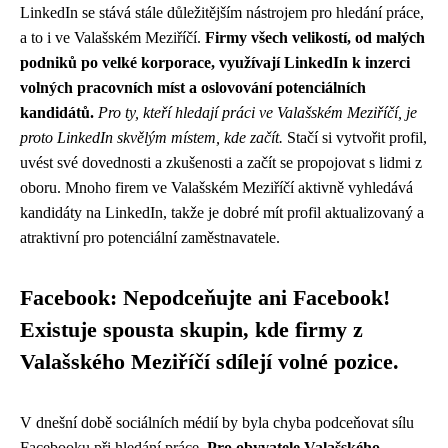
LinkedIn se stává stále důležitějším nástrojem pro hledání práce,
a to i ve Valašském Meziříčí.
Firmy všech velikostí, od malých
podniků po velké korporace, využívají LinkedIn k inzerci
volných pracovních míst a oslovování potenciálních
kandidátů.
Pro ty, kteří hledají práci ve Valašském Meziříčí, je
proto LinkedIn skvělým místem, kde začít.
Stačí si vytvořit profil,
uvést své dovednosti a zkušenosti a začít se propojovat s lidmi z
oboru. Mnoho firem ve Valašském Meziříčí aktivně vyhledává
kandidáty na LinkedIn, takže je dobré mít profil aktualizovaný a
atraktivní pro potenciální zaměstnavatele.
Facebook: Nepodceňujte ani Facebook!
Existuje spousta skupin, kde firmy z
Valašského Meziříčí sdílejí volné pozice.
V dnešní době sociálních médií by byla chyba podceňovat sílu
Facebooku při hledání práce.
Pro obyvatele Valašského