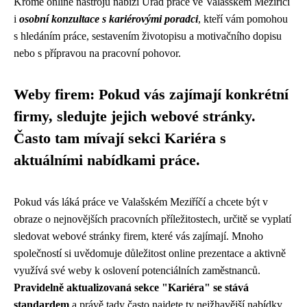
Kromě online nástrojů nabízí Úřad práce ve Valašském Meziříčí
i
osobní konzultace s kariérovými poradci
, kteří vám pomohou
s hledáním práce, sestavením životopisu a motivačního dopisu
nebo s přípravou na pracovní pohovor.
Weby firem: Pokud vás zajímají konkrétní
firmy, sledujte jejich webové stránky.
Často tam mívají sekci Kariéra s
aktuálními nabídkami práce.
Pokud vás láká práce ve Valašském Meziříčí a chcete být v
obraze o nejnovějších pracovních příležitostech, určitě se vyplatí
sledovat webové stránky firem, které vás zajímají. Mnoho
společností si uvědomuje důležitost online prezentace a aktivně
využívá své weby k oslovení potenciálních zaměstnanců.
Pravidelně aktualizovaná sekce "Kariéra" se stává
standardem
a právě tady často najdete ty nejžhavější nabídky