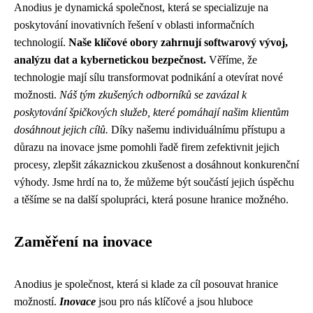
Anodius je dynamická společnost, která se specializuje na
poskytování inovativních řešení v oblasti informačních
technologií.
Naše klíčové obory zahrnují softwarový vývoj,
analýzu dat a kybernetickou bezpečnost.
Věříme, že
technologie mají sílu transformovat podnikání a otevírat nové
možnosti.
Náš tým zkušených odborníků se zavázal k
poskytování špičkových služeb, které pomáhají našim klientům
dosáhnout jejich cílů.
Díky našemu individuálnímu přístupu a
důrazu na inovace jsme pomohli řadě firem zefektivnit jejich
procesy, zlepšit zákaznickou zkušenost a dosáhnout konkurenční
výhody. Jsme hrdí na to, že můžeme být součástí jejich úspěchu
a těšíme se na další spolupráci, která posune hranice možného.
Zaměření na inovace
Anodius je společnost, která si klade za cíl posouvat hranice
možností.
Inovace
jsou pro nás klíčové a jsou hluboce