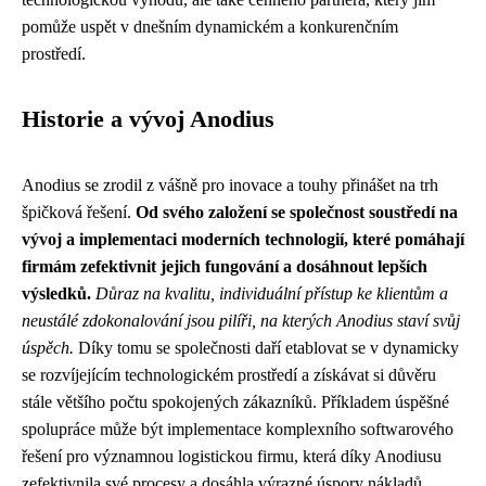
pomůže uspět v dnešním dynamickém a konkurenčním
prostředí.
Historie a vývoj Anodius
Anodius se zrodil z vášně pro inovace a touhy přinášet na trh
špičková řešení.
Od svého založení se společnost soustředí na
vývoj a implementaci moderních technologií, které pomáhají
firmám zefektivnit jejich fungování a dosáhnout lepších
výsledků.
Důraz na kvalitu, individuální přístup ke klientům a
neustálé zdokonalování jsou pilíři, na kterých Anodius staví svůj
úspěch.
Díky tomu se společnosti daří etablovat se v dynamicky
se rozvíjejícím technologickém prostředí a získávat si důvěru
stále většího počtu spokojených zákazníků. Příkladem úspěšné
spolupráce může být implementace komplexního softwarového
řešení pro významnou logistickou firmu, která díky Anodiusu
zefektivnila své procesy a dosáhla výrazné úspory nákladů.