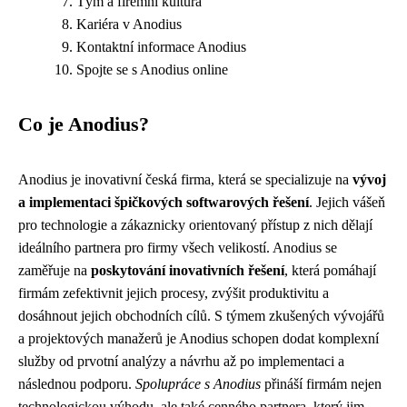
Tým a firemní kultura
Kariéra v Anodius
Kontaktní informace Anodius
Spojte se s Anodius online
Co je Anodius?
Anodius je inovativní česká firma, která se specializuje na
vývoj
a implementaci špičkových softwarových řešení
. Jejich vášeň
pro technologie a zákaznicky orientovaný přístup z nich dělají
ideálního partnera pro firmy všech velikostí. Anodius se
zaměřuje na
poskytování inovativních řešení
, která pomáhají
firmám zefektivnit jejich procesy, zvýšit produktivitu a
dosáhnout jejich obchodních cílů. S týmem zkušených vývojářů
a projektových manažerů je Anodius schopen dodat komplexní
služby od prvotní analýzy a návrhu až po implementaci a
následnou podporu.
Spolupráce s Anodius
přináší firmám nejen
technologickou výhodu, ale také cenného partnera, který jim