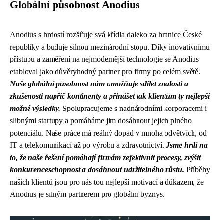
Globální působnost Anodius
Anodius s hrdostí rozšiřuje svá křídla daleko za hranice České
republiky a buduje silnou mezinárodní stopu. Díky inovativnímu
přístupu a zaměření na nejmodernější technologie se Anodius
etabloval jako důvěryhodný partner pro firmy po celém světě.
Naše globální působnost nám umožňuje sdílet znalosti a
zkušenosti napříč kontinenty a přinášet tak klientům ty nejlepší
možné výsledky.
Spolupracujeme s nadnárodními korporacemi i
slibnými startupy a pomáháme jim dosáhnout jejich plného
potenciálu. Naše práce má reálný dopad v mnoha odvětvích, od
IT a telekomunikací až po výrobu a zdravotnictví.
Jsme hrdí na
to, že naše řešení pomáhají firmám zefektivnit procesy, zvýšit
konkurenceschopnost a dosáhnout udržitelného růstu.
Příběhy
našich klientů jsou pro nás tou nejlepší motivací a důkazem, že
Anodius je silným partnerem pro globální byznys.